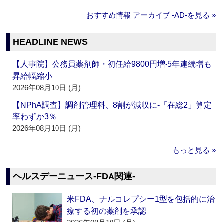
おすすめ情報 アーカイブ ‐AD‐を見る »
HEADLINE NEWS
【人事院】公務員薬剤師・初任給9800円増‐5年連続増も
昇給幅縮小
2026年08月10日 (月)
【NPhA調査】調剤管理料、8割が減収に‐「在総2」算定
率わずか3％
2026年08月10日 (月)
もっと見る »
ヘルスデーニュース‐FDA関連‐
米FDA、ナルコレプシー1型を包括的に治
療する初の薬剤を承認