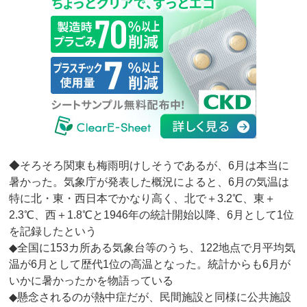
◆そろそろ関東も梅雨明けしそうであるが、6月は本当に
暑かった。気象庁が発表した概況によると、6月の気温は
特に北・東・西日本でかなり高く、北で＋3.2℃、東＋
2.3℃、西＋1.8℃と1946年の統計開始以降、6月として1位
を記録したという
◆全国に153カ所ある気象台等のうち、122地点で月平均気
温が6月として歴代1位の高温となった。統計からも6月が
いかに暑かったかを物語っている
◆懸念されるのが熱中症だが、民間施設と同様に公共施設