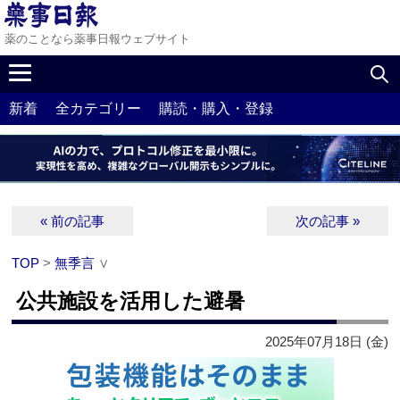
薬のことなら薬事日報ウェブサイト
新着
全カテゴリー
購読・購入・登録
« 前の記事
次の記事 »
TOP
>
無季言
∨
公共施設を活用した避暑
2025年07月18日 (金)