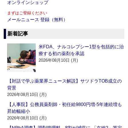
オンラインショップ
まずはご登録ください
メールニュース 登録（無料）
新着記事
米FDA、ナルコレプシー1型を包括的に治
療する初の薬剤を承認
2026年08月10日 (月)
【対話で学ぶ薬業界ニュース解説】サツドラTOB成立の
背景
2026年08月10日 (月)
【人事院】公務員薬剤師・初任給9800円増‐5年連続増も
昇給幅縮小
2026年08月10日 (月)
【NPhA調査】調剤管理料、8割が減収に‐「在総2」算定