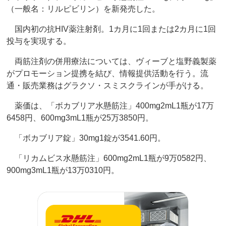
（一般名：リルピビリン）を新発売した。
国内初の抗HIV薬注射剤。1カ月に1回または2カ月に1回
投与を実現する。
両筋注剤の併用療法については、ヴィーブと塩野義製薬
がプロモーション提携を結び、情報提供活動を行う。流
通・販売業務はグラクソ・スミスクラインが手がける。
薬価は、「ボカブリア水懸筋注」400mg2mL1瓶が17万
6458円、600mg3mL1瓶が25万3850円。
「ボカブリア錠」30mg1錠が3541.60円。
「リカムビス水懸筋注」600mg2mL1瓶が9万0582円、
900mg3mL1瓶が13万0310円。