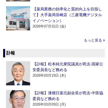
【薬局業務の効率化と質的向上を目指し
て】大手薬局笹崎店（三菱電機デジタル
イノベーション）
2026年07月31日 (金)
もっと見る »
訃報
【訃報】松本純元衆院議員が死去‐国家公
安委員長など務める
2026年03月19日 (木)
【訃報】漆畑日薬元副会長が死去‐中医協
委員など務める
2026年03月09日 (月)