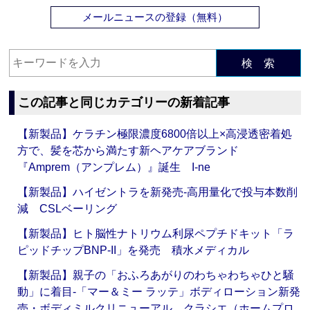
メールニュースの登録（無料）
検 索
この記事と同じカテゴリーの新着記事
【新製品】ケラチン極限濃度6800倍以上×高浸透密着処
方で、髪を芯から満たす新ヘアケアブランド
『Amprem（アンプレム）』誕生 I-ne
【新製品】ハイゼントラを新発売‐高用量化で投与本数削
減 CSLベーリング
【新製品】ヒト脳性ナトリウム利尿ペプチドキット「ラ
ピッドチップBNP-II」を発売 積水メディカル
【新製品】親子の「おふろあがりのわちゃわちゃひと騒
動」に着目‐「マー＆ミー ラッテ」ボディローション新発
売・ボディミルクリニューアル クラシエ（ホームプロ