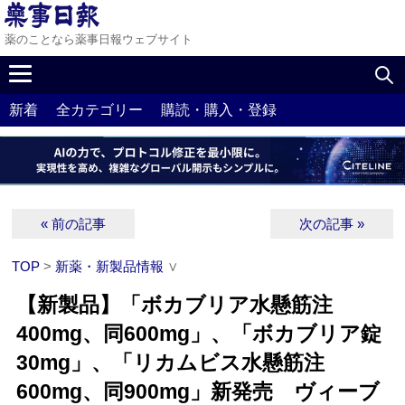
薬のことなら薬事日報ウェブサイト
新着
全カテゴリー
購読・購入・登録
« 前の記事
次の記事 »
TOP
>
新薬・新製品情報
∨
【新製品】「ボカブリア水懸筋注
400mg、同600mg」、「ボカブリア錠
30mg」、「リカムビス水懸筋注
600mg、同900mg」新発売 ヴィーブ