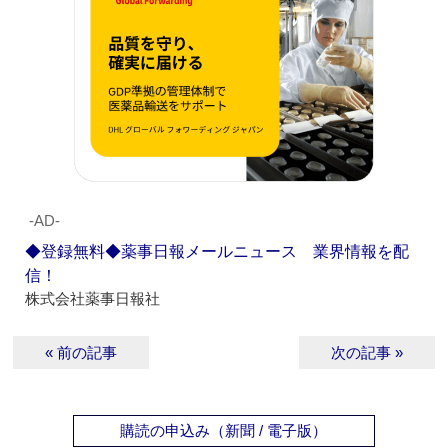
‐AD‐
◆登録無料◆薬事日報メールニュース 業界情報を配
信！
株式会社薬事日報社
« 前の記事
次の記事 »
購読の申込み（新聞 / 電子版）