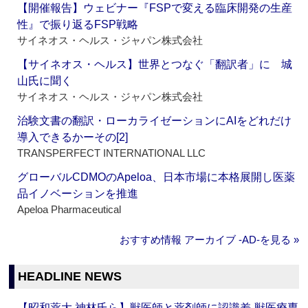
【開催報告】ウェビナー『FSPで変える臨床開発の生産
性』で振り返るFSP戦略
サイネオス・ヘルス・ジャパン株式会社
【サイネオス・ヘルス】世界とつなぐ「翻訳者」に 城
山氏に聞く
サイネオス・ヘルス・ジャパン株式会社
治験文書の翻訳・ローカライゼーションにAIをどれだけ
導入できるかーその[2]
TRANSPERFECT INTERNATIONAL LLC
グローバルCDMOのApeloa、日本市場に本格展開し医薬
品イノベーションを推進
Apeloa Pharmaceutical
おすすめ情報 アーカイブ ‐AD‐を見る »
HEADLINE NEWS
【昭和薬大 神林氏ら】獣医師と薬剤師に認識差‐獣医療専