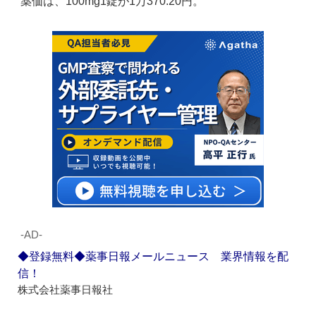
薬価は、100mg1錠が1万370.20円。
‐AD‐
◆登録無料◆薬事日報メールニュース 業界情報を配
信！
株式会社薬事日報社