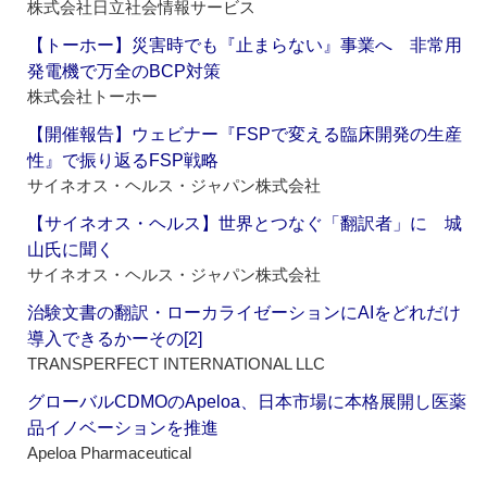
株式会社日立社会情報サービス
【トーホー】災害時でも『止まらない』事業へ 非常用
発電機で万全のBCP対策
株式会社トーホー
【開催報告】ウェビナー『FSPで変える臨床開発の生産
性』で振り返るFSP戦略
サイネオス・ヘルス・ジャパン株式会社
【サイネオス・ヘルス】世界とつなぐ「翻訳者」に 城
山氏に聞く
サイネオス・ヘルス・ジャパン株式会社
治験文書の翻訳・ローカライゼーションにAIをどれだけ
導入できるかーその[2]
TRANSPERFECT INTERNATIONAL LLC
グローバルCDMOのApeloa、日本市場に本格展開し医薬
品イノベーションを推進
Apeloa Pharmaceutical