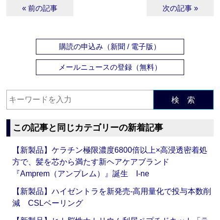
« 前の記事
次の記事 »
購読の申込み（新聞 / 電子版）
メールニュースの登録（無料）
検 索
この記事と同じカテゴリーの新着記事
【新製品】ケラチン極限濃度6800倍以上×高浸透密着処
方で、髪を芯から満たす新ヘアケアブランド
『Amprem（アンプレム）』誕生 I-ne
【新製品】ハイゼントラを新発売‐高用量化で投与本数削
減 CSLベーリング