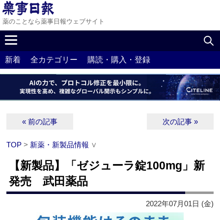
薬のことなら薬事日報ウェブサイト
新着
全カテゴリー
購読・購入・登録
« 前の記事
次の記事 »
TOP
>
新薬・新製品情報
∨
【新製品】「ゼジューラ錠100mg」新
発売 武田薬品
2022年07月01日 (金)