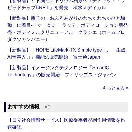
【新製品】ヒト脳性ナトリウム利尿ペプチドキット「ラ
ピッドチップBNP-II」を発売 積水メディカル
【新製品】親子の「おふろあがりのわちゃわちゃひと騒
動」に着目‐「マー＆ミー ラッテ」ボディローション新発
売・ボディミルクリニューアル クラシエ（ホームプロ
ダクツカンパニー）
【新製品】「HOPE LifeMark-TX Simple type」、「生成
AI音声入力」機能の販売開始 富士通Japan
【新製品】イメージングテクノロジー「SmartIQ
Technology」の販売開始 フィリップス・ジャパン
もっと見る »
おすすめ情報
‐AD‐
【日立社会情報サービス】医療従事者が副作用情報を迅
速確認