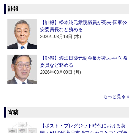
訃報
【訃報】松本純元衆院議員が死去‐国家公
安委員長など務める
2026年03月19日 (木)
【訃報】漆畑日薬元副会長が死去‐中医協
委員など務める
2026年03月09日 (月)
もっと見る »
寄稿
【ポスト・ブレグジット時代における英
国・EUの医薬品市場アクセスとコンプラ