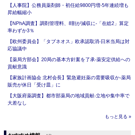
【人事院】公務員薬剤師・初任給9800円増‐5年連続増も
昇給幅縮小
【NPhA調査】調剤管理料、8割が減収に‐「在総2」算定
率わずか3％
【欧州委員会】「タブネオス」欧承認取消‐日米当局は対
応協議中
【薬局方部会】20局の基本方針案を了承‐薬安定供給への
貢献意識
【家族計画協会 北村会長】緊急避妊薬の需要吸収か‐薬局
販売が休日「受け皿」に
【大阪府薬調査】都市部薬局の地域貢献‐立地や集中率で
大差なし
もっと見る »