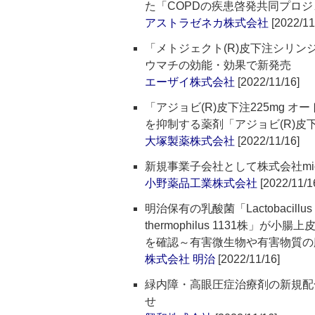
た「COPDの疾患啓発共同プロ
アストラゼネカ株式会社
[2022/11
「メトジェクト(R)皮下注シリ
ウマチの効能・効果で新発売
エーザイ株式会社
[2022/11/16]
「アジョビ(R)皮下注225mg 
を抑制する薬剤「アジョビ(R)皮下
大塚製薬株式会社
[2022/11/16]
新規事業子会社として株式会社mich
小野薬品工業株式会社
[2022/11/1
明治保有の乳酸菌「Lactobacillus delbr
thermophilus 1131株
を確認～有害微生物や有害物質の
株式会社 明治
[2022/11/16]
緑内障・高眼圧症治療剤の新規配
せ