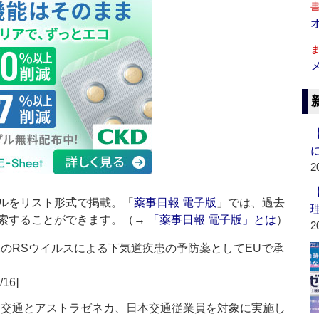
2
ルをリスト形式で掲載。「
薬事日報 電子版
」では、過去
索することができます。（→
「薬事日報 電子版」とは
）
2
、乳児のRSウイルスによる下気道疾患の予防薬としてEUで承
/16]
日本交通とアストラゼネカ、日本交通従業員を対象に実施し