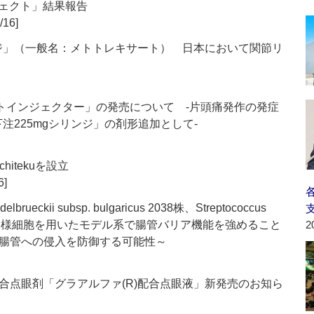
ジェクト」結果報告
/16]
ンジ」（一般名：メトトレキサート） 日本において関節リ
オートインジェクター」の発売について ‐片頭痛発作の発症
注225mgシリンジ」の剤形追加として‐
itekuを設立
6]
ueckii subsp. bulgaricus 2038株、Streptococcus
」が小腸上皮様細胞を用いたモデル系で腸管バリア機能を強めること
2
腸管への侵入を防御する可能性～
合点眼剤「グラアルファ(R)配合点眼液」新発売のお知ら