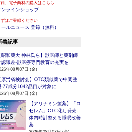
書籍、電子商材の購入はこちら
オンラインショップ
まずはご登録ください
メールニュース 登録（無料）
新着記事
【昭和薬大 神林氏ら】獣医師と薬剤師
に認識差‐獣医療専門教育の充実を
026年08月07日 (金)
【厚労省検討会】OTC類似薬で中間整
理‐77成分1042品目が対象に
026年08月07日 (金)
【アリナミン製薬】「ロ
ゼレム」OTC化し発売‐
体内時計整える睡眠改善
薬
2026年08月07日 (金)