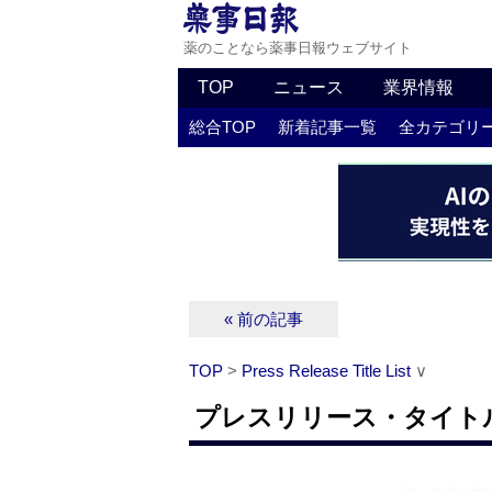
薬のことなら薬事日報ウェブサイト
TOP
ニュース
業界情報
総合TOP
新着記事一覧
全カテゴリ
« 前の記事
TOP
>
Press Release Title List
∨
プレスリリース・タイトルリス