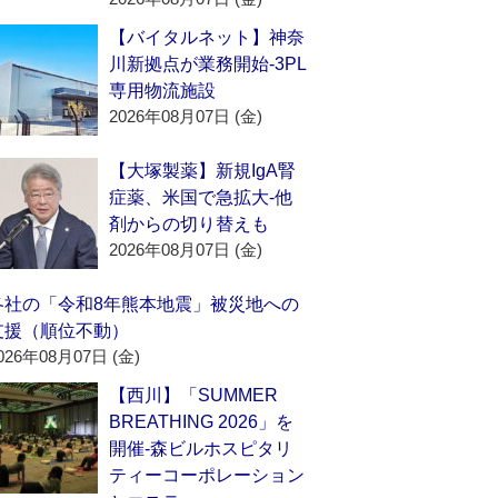
【バイタルネット】神奈
川新拠点が業務開始‐3PL
専用物流施設
2026年08月07日 (金)
【大塚製薬】新規IgA腎
症薬、米国で急拡大‐他
剤からの切り替えも
2026年08月07日 (金)
各社の「令和8年熊本地震」被災地への
支援（順位不動）
026年08月07日 (金)
【西川】「SUMMER
BREATHING 2026」を
開催‐森ビルホスピタリ
ティーコーポレーション