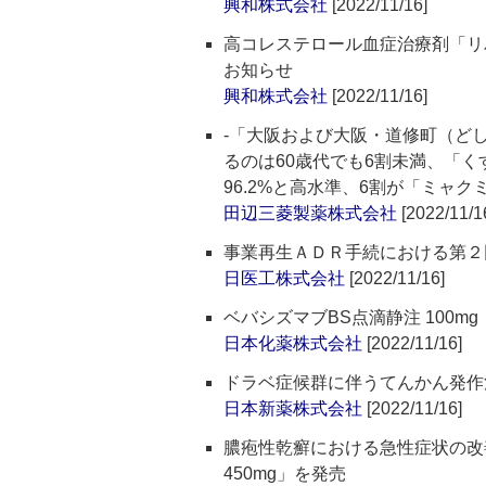
興和株式会社
[2022/11/16]
高コレステロール血症治療剤「リバ
お知らせ
興和株式会社
[2022/11/16]
‐「大阪および大阪・道修町（どし
るのは60歳代でも6割未満、「
96.2%と高水準、6割が「ミャ
田辺三菱製薬株式会社
[2022/11/1
事業再生ＡＤＲ手続における第２
日医工株式会社
[2022/11/16]
ベバシズマブBS点滴静注 100mg
日本化薬株式会社
[2022/11/16]
ドラベ症候群に伴うてんかん発作
日本新薬株式会社
[2022/11/16]
膿疱性乾癬における急性症状の改
450mg」を発売