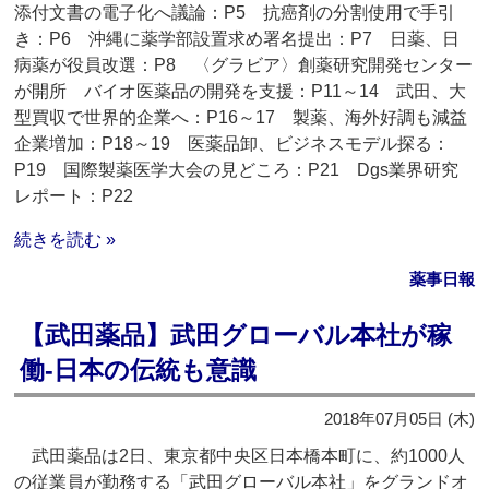
添付文書の電子化へ議論：P5 抗癌剤の分割使用で手引
き：P6 沖縄に薬学部設置求め署名提出：P7 日薬、日
病薬が役員改選：P8 〈グラビア〉創薬研究開発センター
が開所 バイオ医薬品の開発を支援：P11～14 武田、大
型買収で世界的企業へ：P16～17 製薬、海外好調も減益
企業増加：P18～19 医薬品卸、ビジネスモデル探る：
P19 国際製薬医学大会の見どころ：P21 Dgs業界研究
レポート：P22
続きを読む »
薬事日報
【武田薬品】武田グローバル本社が稼
働‐日本の伝統も意識
2018年07月05日 (木)
武田薬品は2日、東京都中央区日本橋本町に、約1000人
の従業員が勤務する「武田グローバル本社」をグランドオ