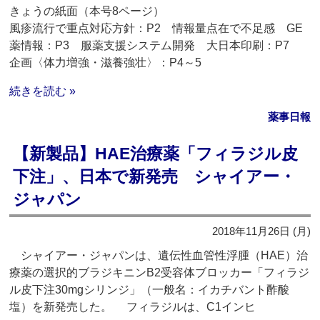
きょうの紙面（本号8ページ）
風疹流行で重点対応方針：P2 情報量点在で不足感 GE
薬情報：P3 服薬支援システム開発 大日本印刷：P7
企画〈体力増強・滋養強壮〉：P4～5
続きを読む »
薬事日報
【新製品】HAE治療薬「フィラジル皮
下注」、日本で新発売 シャイアー・
ジャパン
2018年11月26日 (月)
シャイアー・ジャパンは、遺伝性血管性浮腫（HAE）治
療薬の選択的ブラジキニンB2受容体ブロッカー「フィラジ
ル皮下注30mgシリンジ」（一般名：イカチバント酢酸
塩）を新発売した。 フィラジルは、C1インヒ