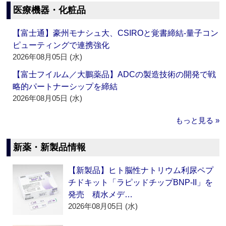
医療機器・化粧品
【富士通】豪州モナシュ大、CSIROと覚書締結‐量子コン
ピューティングで連携強化
2026年08月05日 (水)
【富士フイルム／大鵬薬品】ADCの製造技術の開発で戦
略的パートナーシップを締結
2026年08月05日 (水)
もっと見る »
新薬・新製品情報
【新製品】ヒト脳性ナトリウム利尿ペプ
チドキット「ラピッドチップBNP-II」を
発売 積水メデ…
2026年08月05日 (水)