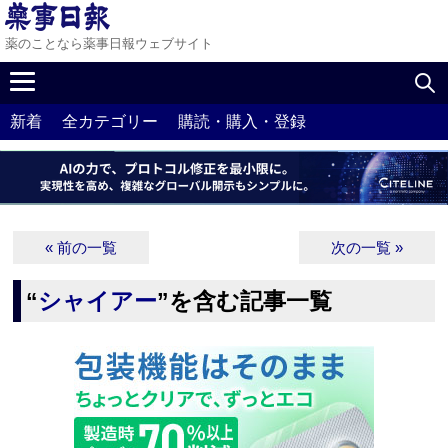
薬のことなら薬事日報ウェブサイト
新着
全カテゴリー
購読・購入・登録
« 前の一覧
次の一覧 »
“
シャイアー
”を含む記事一覧