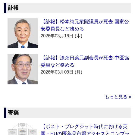
訃報
【訃報】松本純元衆院議員が死去‐国家公
安委員長など務める
2026年03月19日 (木)
【訃報】漆畑日薬元副会長が死去‐中医協
委員など務める
2026年03月09日 (月)
もっと見る »
寄稿
【ポスト・ブレグジット時代における英
国・EUの医薬品市場アクセスとコンプラ