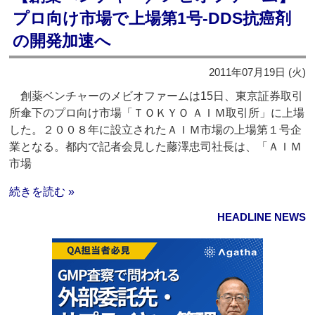
プロ向け市場で上場第1号‐DDS抗癌剤
の開発加速へ
2011年07月19日 (火)
創薬ベンチャーのメビオファームは15日、東京証券取引
所傘下のプロ向け市場「ＴＯＫＹＯ ＡＩＭ取引所」に上場
した。２００８年に設立されたＡＩＭ市場の上場第１号企
業となる。都内で記者会見した藤澤忠司社長は、「ＡＩＭ
市場
続きを読む »
HEADLINE NEWS