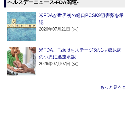
ヘルスデーニュース‐FDA関連‐
米FDAが世界初の経口PCSK9阻害薬を承
認
2026年07月21日 (火)
米FDA、Tzieldをステージ3の1型糖尿病
の小児に迅速承認
2026年07月07日 (火)
もっと見る »