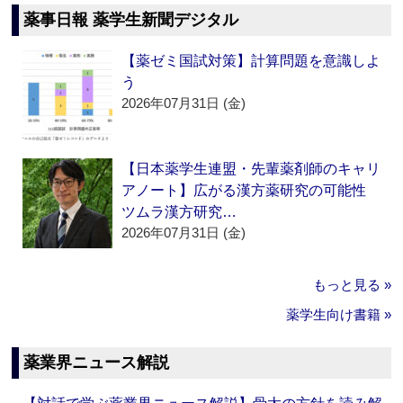
薬事日報 薬学生新聞デジタル
【薬ゼミ国試対策】計算問題を意識しよ
う
2026年07月31日 (金)
【日本薬学生連盟・先輩薬剤師のキャリ
アノート】広がる漢方薬研究の可能性
ツムラ漢方研究…
2026年07月31日 (金)
もっと見る »
薬学生向け書籍 »
薬業界ニュース解説