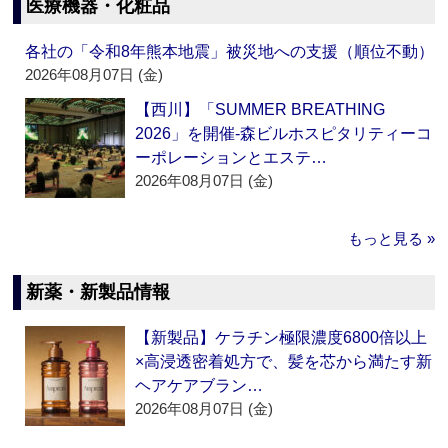
医療機器・化粧品
各社の「令和8年熊本地震」被災地への支援（順位不動）
2026年08月07日 (金)
【西川】「SUMMER BREATHING
2026」を開催‐森ビルホスピタリティーコ
ーポレーションとエステ…
2026年08月07日 (金)
もっと見る »
新薬・新製品情報
【新製品】ケラチン極限濃度6800倍以上
×高浸透密着処方で、髪を芯から満たす新
ヘアケアブラン…
2026年08月07日 (金)