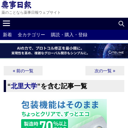
薬のことなら薬事日報ウェブサイト
新着
全カテゴリー
購読・購入・登録
« 前の一覧
次の一覧 »
“
北里大学
”を含む記事一覧