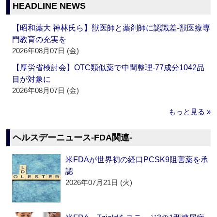
HEADLINE NEWS
【昭和薬大 神林氏ら】獣医師と薬剤師に認識差‐獣医療専
門教育の充実を
2026年08月07日 (金)
【厚労省検討会】OTC類似薬で中間整理‐77成分1042品
目が対象に
2026年08月07日 (金)
もっと見る »
ヘルスデーニュース‐FDA関連‐
米FDAが世界初の経口PCSK9阻害薬を承
認
2026年07月21日 (火)