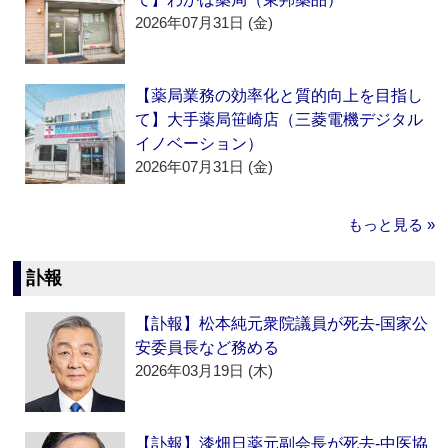
2026年07月31日 (金)
【薬局業務の効率化と質的向上を目指し
て】大手薬局笹崎店（三菱電機デジタル
イノベーション）
2026年07月31日 (金)
もっと見る »
訃報
【訃報】松本純元衆院議員が死去‐国家公
安委員長など務める
2026年03月19日 (木)
【訃報】漆畑日薬元副会長が死去‐中医協