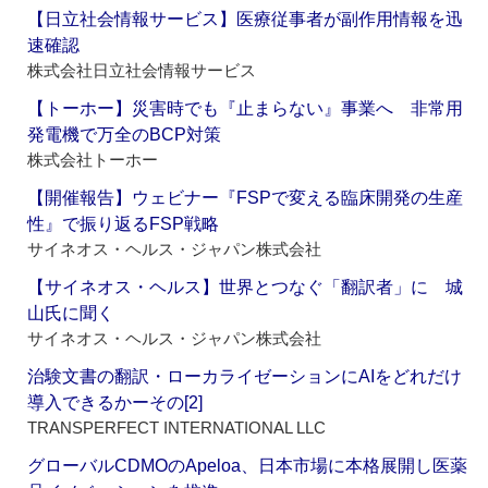
【日立社会情報サービス】医療従事者が副作用情報を迅
速確認
株式会社日立社会情報サービス
【トーホー】災害時でも『止まらない』事業へ 非常用
発電機で万全のBCP対策
株式会社トーホー
【開催報告】ウェビナー『FSPで変える臨床開発の生産
性』で振り返るFSP戦略
サイネオス・ヘルス・ジャパン株式会社
【サイネオス・ヘルス】世界とつなぐ「翻訳者」に 城
山氏に聞く
サイネオス・ヘルス・ジャパン株式会社
治験文書の翻訳・ローカライゼーションにAIをどれだけ
導入できるかーその[2]
TRANSPERFECT INTERNATIONAL LLC
グローバルCDMOのApeloa、日本市場に本格展開し医薬