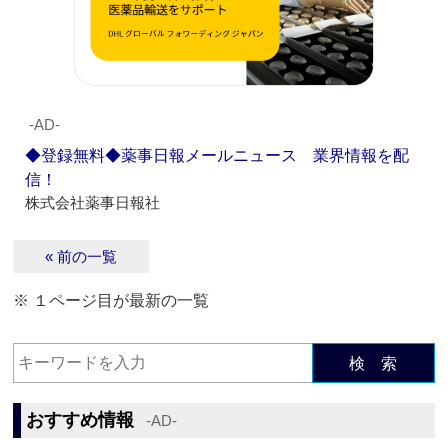
‐AD‐
◆登録無料◆薬事日報メールニュース 業界情報を配
信！
株式会社薬事日報社
« 前の一覧
※ １ページ目が最新の一覧
検 索
おすすめ情報
‐AD‐