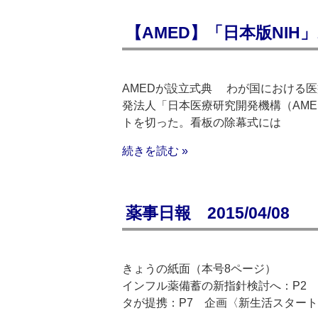
【AMED】「日本版NI
AMEDが設立式典 わが国における
発法人「日本医療研究開発機構（AM
トを切った。看板の除幕式には
続きを読む »
薬事日報 2015/04/08
きょうの紙面（本号8ページ）
インフル薬備蓄の新指針検討へ：P2 
タが提携：P7 企画〈新生活スタート