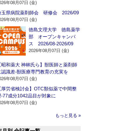
026年08月07日 (金)
埼玉県病院薬剤師会 研修会 2026/09
026年08月07日 (金)
徳島文理大学 徳島薬学
部 オープンキャンパ
ス 2026/08-2026/09
2026年08月07日 (金)
【昭和薬大 神林氏ら】獣医師と薬剤師
に認識差‐獣医療専門教育の充実を
026年08月07日 (金)
【厚労省検討会】OTC類似薬で中間整
理‐77成分1042品目が対象に
026年08月07日 (金)
もっと見る »