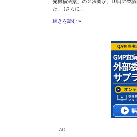
発機構法案」の２法案が、10日の衆
た。 (さらに…
続きを読む »
‐AD‐