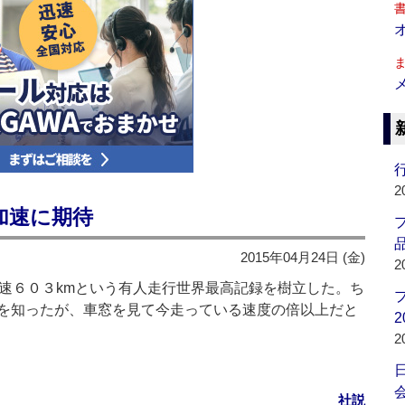
行
2
加速に期待
品
2015年04月24日 (金)
2
速６０３kmという有人走行世界最高記録を樹立した。ち
を知ったが、車窓を見て今走っている速度の倍以上だと
2
。
2
会
社説