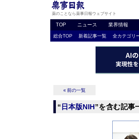
薬のことなら薬事日報ウェブサイト
TOP
ニュース
業界情報
総合TOP
新着記事一覧
全カテゴリ
« 前の一覧
“
日本版NIH
”を含む記事