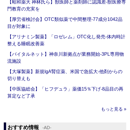
【昭和薬大 神林氏ら】獣医師と薬剤師に認識差‐獣医療専
門教育の充実を
【厚労省検討会】OTC類似薬で中間整理‐77成分1042品
目が対象に
【アリナミン製薬】「ロゼレム」OTC化し発売‐体内時計
整える睡眠改善薬
【バイタルネット】神奈川新拠点が業務開始‐3PL専用物
流施設
【大塚製薬】新規IgA腎症薬、米国で急拡大‐他剤からの
切り替えも
【中医協総会】「ヒフデュラ」薬価15％下げ‐8品目の再
算定など了承
もっと見る »
おすすめ情報
‐AD‐