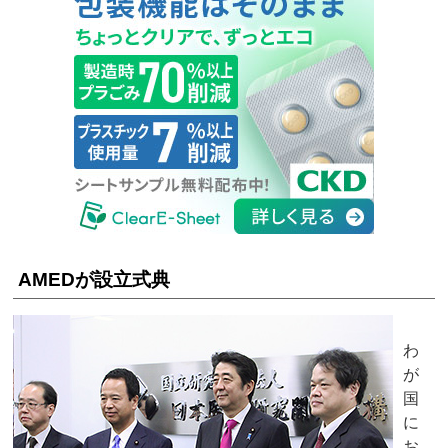
AMEDが設立式典
わ
が
国
に
お