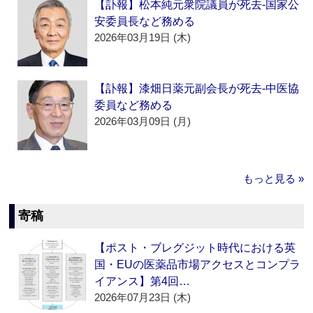
【訃報】松本純元衆院議員が死去‐国家公
安委員長など務める
2026年03月19日 (木)
【訃報】漆畑日薬元副会長が死去‐中医協
委員など務める
2026年03月09日 (月)
もっと見る »
寄稿
【ポスト・ブレグジット時代における英
国・EUの医薬品市場アクセスとコンプラ
イアンス】第4回…
2026年07月23日 (木)