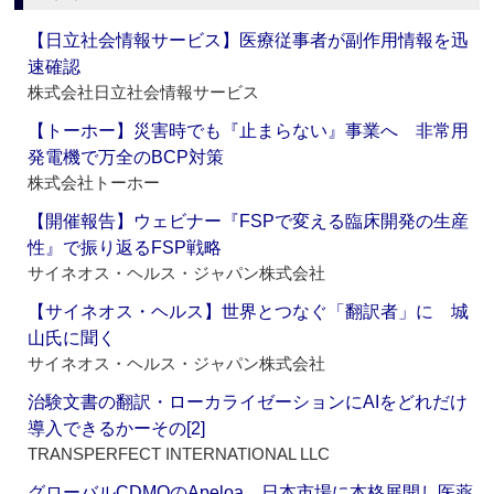
【日立社会情報サービス】医療従事者が副作用情報を迅
速確認
株式会社日立社会情報サービス
【トーホー】災害時でも『止まらない』事業へ 非常用
発電機で万全のBCP対策
株式会社トーホー
【開催報告】ウェビナー『FSPで変える臨床開発の生産
性』で振り返るFSP戦略
サイネオス・ヘルス・ジャパン株式会社
【サイネオス・ヘルス】世界とつなぐ「翻訳者」に 城
山氏に聞く
サイネオス・ヘルス・ジャパン株式会社
治験文書の翻訳・ローカライゼーションにAIをどれだけ
導入できるかーその[2]
TRANSPERFECT INTERNATIONAL LLC
グローバルCDMOのApeloa、日本市場に本格展開し医薬