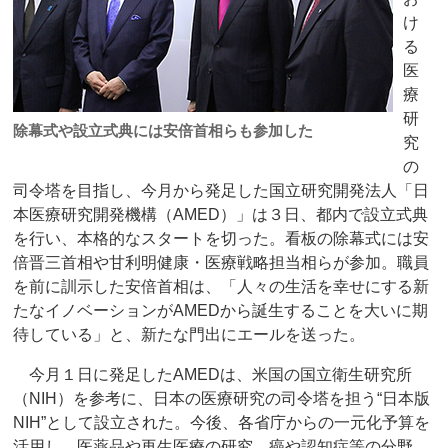
け
る
医
療
研
除幕式や設立式典には安倍首相らも参加した
究
の
司令塔を目指し、今月から発足した国立研究開発法人「日
本医療研究開発機構（AMED）」は３日、都内で設立式典
を行い、本格的なスタートを切った。看板の除幕式には安
倍晋三首相や甘利明健康・医療戦略担当相らが参加。職員
を前に訓示した安倍首相は、「人々の生活を幸せにする新
たなイノベーションがAMEDから誕生することを大いに期
待している」と、新たな門出にエールを送った。
今月１日に発足したAMEDは、米国の国立衛生研究所
（NIH）を参考に、日本の医療研究の司令塔を担う“日本版
NIH”として設立された。今後、各省庁からの一元化予算を
活用し、医薬品や再生医療の研究、癌や認知症等の分野