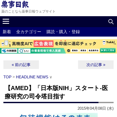
薬のことなら薬事日報ウェブサイト
新着
全カテゴリー
購読・購入・登録
« 前の記事
次の記事 »
TOP
>
HEADLINE NEWS
∨
【AMED】「日本版NIH」スタート‐医
療研究の司令塔目指す
2015年04月08日 (水)