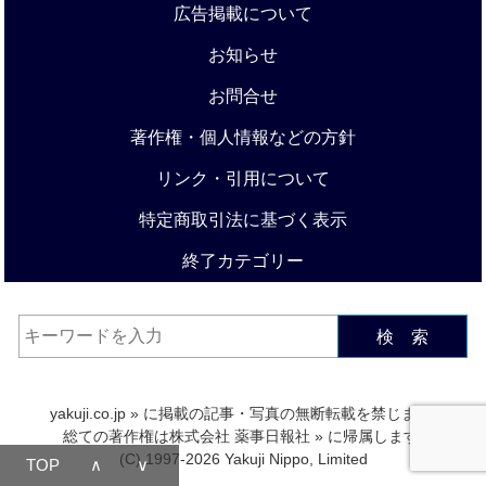
広告掲載について
お知らせ
お問合せ
著作権・個人情報などの方針
リンク・引用について
特定商取引法に基づく表示
終了カテゴリー
検 索
yakuji.co.jp
» に掲載の記事・写真の無断転載を禁じます.
総ての著作権は
株式会社 薬事日報社
» に帰属します.
(C) 1997-2026 Yakuji Nippo, Limited
TOP
∧
∨