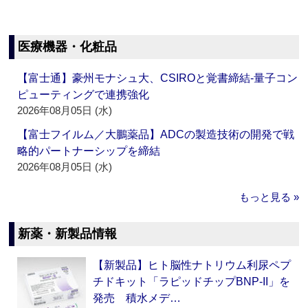
医療機器・化粧品
【富士通】豪州モナシュ大、CSIROと覚書締結‐量子コン
ピューティングで連携強化
2026年08月05日 (水)
【富士フイルム／大鵬薬品】ADCの製造技術の開発で戦
略的パートナーシップを締結
2026年08月05日 (水)
もっと見る »
新薬・新製品情報
【新製品】ヒト脳性ナトリウム利尿ペプ
チドキット「ラピッドチップBNP-II」を
発売 積水メデ…