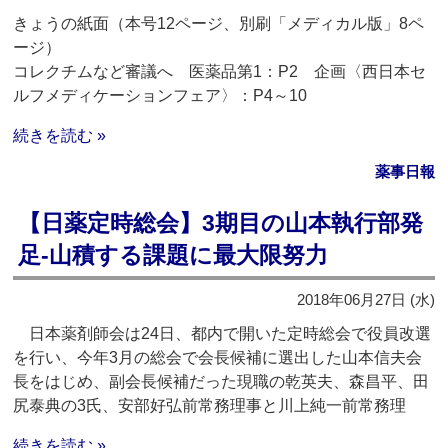
きょうの紙面（本号12ページ、別刷「メディカル版」8ペ
ージ）
コレクチムなど審議へ 医薬品第1：P2 企画〈西日本セ
ルフメディケーションフェア〉：P4～10
続きを読む »
薬事日報
【日薬定時総会】3期目の山本執行部発
足‐山積する課題に最大限努力
2018年06月27日 (水)
日本薬剤師会は24日、都内で開いた定時総会で役員改選
を行い、今年3月の総会で会長候補に選出した山本信夫会
長をはじめ、副会長候補だった現職の乾英夫、森昌平、田
尻泰典の3氏、安部好弘前常務理事と川上純一前常務理
続きを読む »