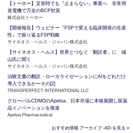
【トーホー】災害時でも『止まらない』事業へ 非常用
発電機で万全のBCP対策
株式会社トーホー
【開催報告】ウェビナー『FSPで変える臨床開発の生産
性』で振り返るFSP戦略
サイネオス・ヘルス・ジャパン株式会社
【サイネオス・ヘルス】世界とつなぐ「翻訳者」に 城
山氏に聞く
サイネオス・ヘルス・ジャパン株式会社
治験文書の翻訳・ローカライゼーションにAIをどれだけ
導入できるかーその[2]
TRANSPERFECT INTERNATIONAL LLC
グローバルCDMOのApeloa、日本市場に本格展開し医薬
品イノベーションを推進
Apeloa Pharmaceutical
おすすめ情報 アーカイブ ‐AD‐を見る »