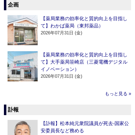
企画
【薬局業務の効率化と質的向上を目指し
て】わかば薬局（東邦薬品）
2026年07月31日 (金)
【薬局業務の効率化と質的向上を目指し
て】大手薬局笹崎店（三菱電機デジタル
イノベーション）
2026年07月31日 (金)
もっと見る »
訃報
【訃報】松本純元衆院議員が死去‐国家公
安委員長など務める