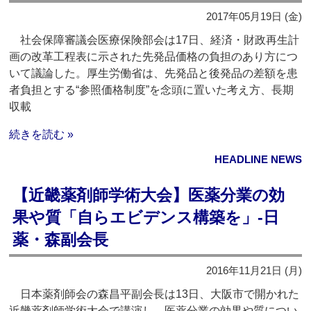
2017年05月19日 (金)
社会保障審議会医療保険部会は17日、経済・財政再生計
画の改革工程表に示された先発品価格の負担のあり方につ
いて議論した。厚生労働省は、先発品と後発品の差額を患
者負担とする“参照価格制度”を念頭に置いた考え方、長期
収載
続きを読む »
HEADLINE NEWS
【近畿薬剤師学術大会】医薬分業の効
果や質「自らエビデンス構築を」‐日
薬・森副会長
2016年11月21日 (月)
日本薬剤師会の森昌平副会長は13日、大阪市で開かれた
近畿薬剤師学術大会で講演し、医薬分業の効果や質につい