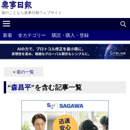
薬のことなら薬事日報ウェブサイト
新着
全カテゴリー
購読・購入・登録
« 前の一覧
“
森昌平
”を含む記事一覧