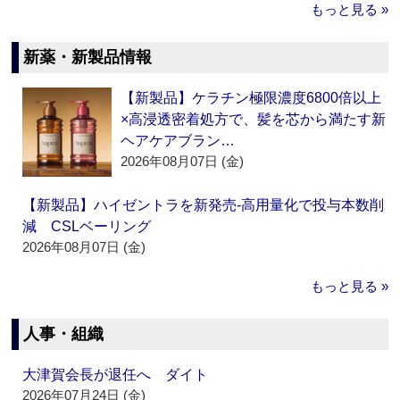
もっと見る »
新薬・新製品情報
【新製品】ケラチン極限濃度6800倍以上
×高浸透密着処方で、髪を芯から満たす新
ヘアケアブラン…
2026年08月07日 (金)
【新製品】ハイゼントラを新発売‐高用量化で投与本数削
減 CSLベーリング
2026年08月07日 (金)
もっと見る »
人事・組織
大津賀会長が退任へ ダイト
2026年07月24日 (金)