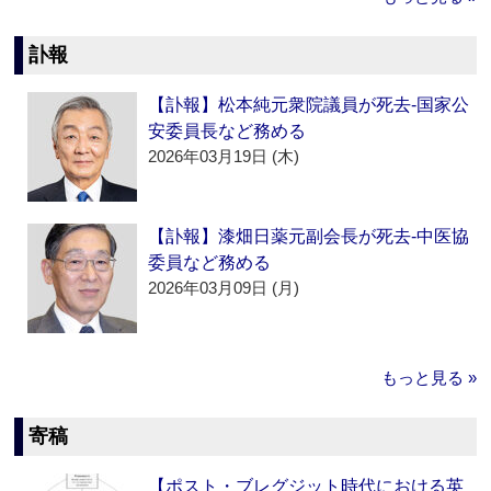
訃報
【訃報】松本純元衆院議員が死去‐国家公
安委員長など務める
2026年03月19日 (木)
【訃報】漆畑日薬元副会長が死去‐中医協
委員など務める
2026年03月09日 (月)
もっと見る »
寄稿
【ポスト・ブレグジット時代における英