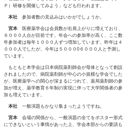
Ｐ）研修を開催してみよう」なども行われます。
本社
参加者数の見込みはいかがでしょうか。
宮本
医療薬学会は会員数が右肩上がりに増えており、
６０００人台が目前です。年会への参加率が高く、ここ数
年参加者は毎年１０００人ずつ増加しています。昨年は４
０００人でしたが、今年は５０００0６０００人と予測し
ています。
もともと本学会は日本病院薬剤師会が母体となって創設
されましたので、病院薬剤師が中心の小規模な学会でした
が、医療薬学への関心が深まるにつれて、薬局薬剤師の参
加が増え、薬学教育６年制の実現に伴って大学関係者の参
加も増えています。
本社
一般演題もかなり集まったようですね。
宮本
会場の関係から、一般演題の全てをポスター形式
にできないという事情があった上、学会本部からの要請も