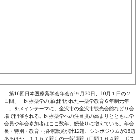
第16回日本医療薬学会年会が９月30日、10月１日の２
日間、「医療薬学の扉は開かれた―薬学教育６年制元年
―」をメインテーマに、金沢市の金沢市観光会館など９会
場で開催される。医療薬学への注目度の高まりとともに学
会員や年会参加者はここ数年、鰻登りに増えている。年会
長・特別・教育・招待講演が計12題、シンポジウムが16題
あるほか、１１５７題もの一般演題（口頭１６４題、ポス