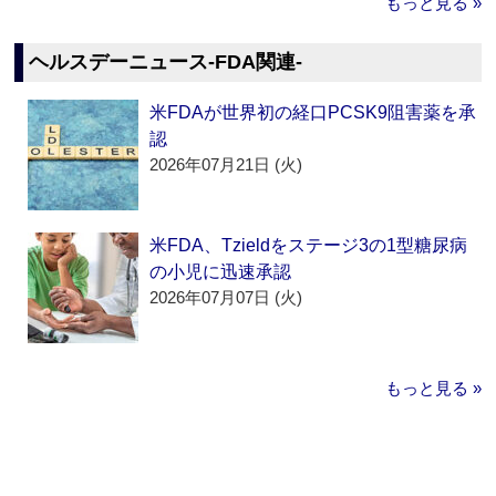
もっと見る »
ヘルスデーニュース‐FDA関連‐
米FDAが世界初の経口PCSK9阻害薬を承
認
2026年07月21日 (火)
米FDA、Tzieldをステージ3の1型糖尿病
の小児に迅速承認
2026年07月07日 (火)
もっと見る »