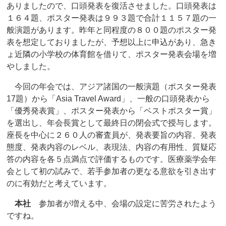
ありましたので、口頭発表を復活させました。口頭発表は
１６４題、ポスター発表は９９３題で合計１１５７題の一
般演題があります。昨年と同程度の８００題のポスター発
表を想定しておりましたが、予想以上に申込があり、急き
ょ近隣の小学校の体育館を借りて、ポスター発表会場を増
やしました。
今回の年会では、アジア諸国の一般演題（ポスター発表
17題）から「Asia Travel Award」、一般の口頭発表から
「優秀発表賞」、ポスター発表から「ベストポスター賞」
を選出し、年会長賞として最終日の閉会式で授与します。
座長を中心に２６０人の審査員が、発表要旨の内容、発表
態度、発表内容のレベル、表現法、内容の有用性、質疑応
答の内容を各５点満点で評価するものです。医療薬学会年
会として初の試みで、若手参加者の更なる意欲を引き出す
のに有効だと考えています。
本社
参加者が増える中、会場の設定に苦労されたよう
ですね。