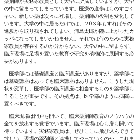
薬剤師が実務家教員として大学に所属していますが、大学
の中に留まってしまっています。医療の進歩はものすごく
早い。新しい薬は次々に登場し、薬剤師の役割も変化して
います。大学の中に居るだけでは、２0３年もすればその
進歩から取り残されてしまい、浦島太郎か陸に上がったカ
ッパになってしまいかねません。それでは何のために実務
家教員が存在するのか分からない。大学の中に留まらず、
臨床現場に足場を置いた教育や研究を積極的に展開する必
要があります。
医学部には基礎講座と臨床講座がありますが、薬学部に
は基礎講座はあっても臨床講座はありません。こうした現
状を変革し、医学部の臨床講座に相当するものを薬学部も
作ることが重要です。その拠点は、医学部のように病院に
置くべきです。
臨床現場は門戸を開いて、臨床薬剤師教育のノウハウの
全てを放出する覚悟でいます。臨床現場は心も扉も開いて
待っています。実務家教員は、ぜひここに飛び込んできて
欲しい。現場の薬剤師と連携してやっていくのか、これま