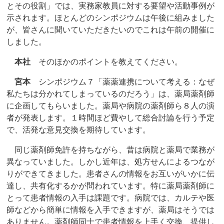
とその役割」では、実務家教員に対する要望や活動事例が
示されます。ほとんどのシンポジウムは午後に組みました
が、皆さんに聞いていただきたいのでこれは午前の開催に
しました。
本社
そのほかのポイントを教えてください。
宮本
シンポジウム７「薬薬連携について考える：なぜ
私たちは分かれてしまっているのだろう」は、薬局薬剤師
に企画してもらいました。薬局や病院の薬剤師ら８人の演
者が発表します。１時間ほど費やして総合討論を行う予定
で、活発な意見交換を期待しています。
同じ薬剤師免許を持ちながら、昔は病院と薬局で業務が
異なっていました。しかし近年は、処方せんによるつなが
りができてきました。患者さんの情報をお互いがいかに伝
達し、共有化するかが問われています。特に薬局薬剤師に
とって患者情報の入手は課題です。病院では、カルテや医
師などから簡単に情報を入手できますが、薬局はそうでは
ありません。薬剤師同士で患者情報を上手く交換、提供し