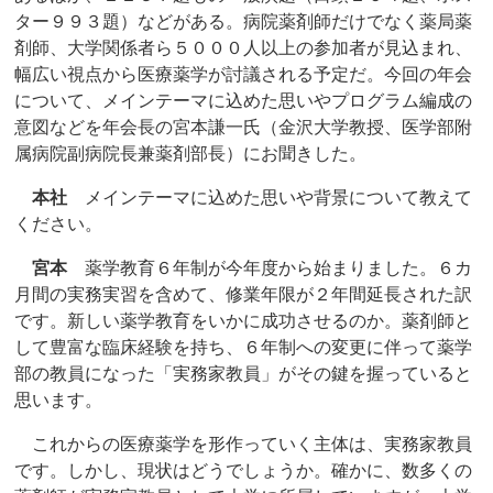
ター９９３題）などがある。病院薬剤師だけでなく薬局薬
剤師、大学関係者ら５０００人以上の参加者が見込まれ、
幅広い視点から医療薬学が討議される予定だ。今回の年会
について、メインテーマに込めた思いやプログラム編成の
意図などを年会長の宮本謙一氏（金沢大学教授、医学部附
属病院副病院長兼薬剤部長）にお聞きした。
本社
メインテーマに込めた思いや背景について教えて
ください。
宮本
薬学教育６年制が今年度から始まりました。６カ
月間の実務実習を含めて、修業年限が２年間延長された訳
です。新しい薬学教育をいかに成功させるのか。薬剤師と
して豊富な臨床経験を持ち、６年制への変更に伴って薬学
部の教員になった「実務家教員」がその鍵を握っていると
思います。
これからの医療薬学を形作っていく主体は、実務家教員
です。しかし、現状はどうでしょうか。確かに、数多くの