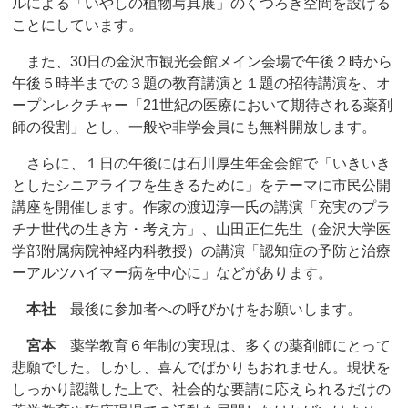
ルによる「いやしの植物写真展」のくつろぎ空間を設ける
ことにしています。
また、30日の金沢市観光会館メイン会場で午後２時から
午後５時半までの３題の教育講演と１題の招待講演を、オ
ープンレクチャー「21世紀の医療において期待される薬剤
師の役割」とし、一般や非学会員にも無料開放します。
さらに、１日の午後には石川厚生年金会館で「いきいき
としたシニアライフを生きるために」をテーマに市民公開
講座を開催します。作家の渡辺淳一氏の講演「充実のプラ
チナ世代の生き方・考え方」、山田正仁先生（金沢大学医
学部附属病院神経内科教授）の講演「認知症の予防と治療
ーアルツハイマー病を中心に」などがあります。
本社
最後に参加者への呼びかけをお願いします。
宮本
薬学教育６年制の実現は、多くの薬剤師にとって
悲願でした。しかし、喜んでばかりもおれません。現状を
しっかり認識した上で、社会的な要請に応えられるだけの