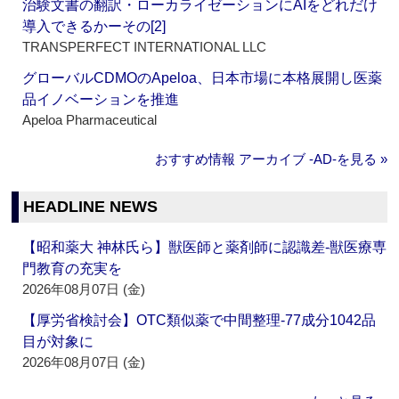
治験文書の翻訳・ローカライゼーションにAIをどれだけ
導入できるかーその[2]
TRANSPERFECT INTERNATIONAL LLC
グローバルCDMOのApeloa、日本市場に本格展開し医薬
品イノベーションを推進
Apeloa Pharmaceutical
おすすめ情報 アーカイブ ‐AD‐を見る »
HEADLINE NEWS
【昭和薬大 神林氏ら】獣医師と薬剤師に認識差‐獣医療専
門教育の充実を
2026年08月07日 (金)
【厚労省検討会】OTC類似薬で中間整理‐77成分1042品
目が対象に
2026年08月07日 (金)