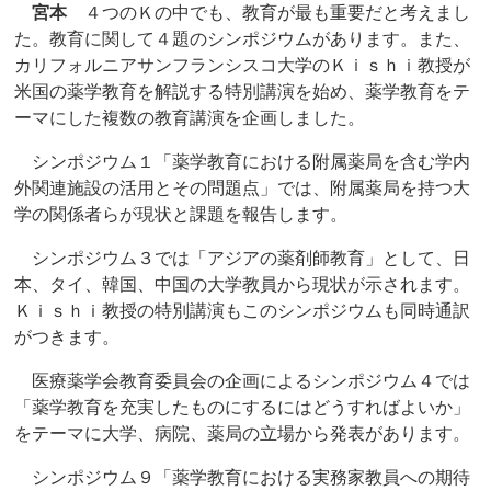
宮本
４つのＫの中でも、教育が最も重要だと考えまし
た。教育に関して４題のシンポジウムがあります。また、
カリフォルニアサンフランシスコ大学のＫｉｓｈｉ教授が
米国の薬学教育を解説する特別講演を始め、薬学教育をテ
ーマにした複数の教育講演を企画しました。
シンポジウム１「薬学教育における附属薬局を含む学内
外関連施設の活用とその問題点」では、附属薬局を持つ大
学の関係者らが現状と課題を報告します。
シンポジウム３では「アジアの薬剤師教育」として、日
本、タイ、韓国、中国の大学教員から現状が示されます。
Ｋｉｓｈｉ教授の特別講演もこのシンポジウムも同時通訳
がつきます。
医療薬学会教育委員会の企画によるシンポジウム４では
「薬学教育を充実したものにするにはどうすればよいか」
をテーマに大学、病院、薬局の立場から発表があります。
シンポジウム９「薬学教育における実務家教員への期待