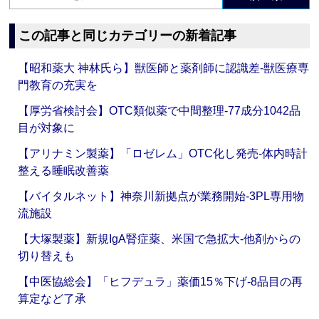
この記事と同じカテゴリーの新着記事
【昭和薬大 神林氏ら】獣医師と薬剤師に認識差‐獣医療専
門教育の充実を
【厚労省検討会】OTC類似薬で中間整理‐77成分1042品
目が対象に
【アリナミン製薬】「ロゼレム」OTC化し発売‐体内時計
整える睡眠改善薬
【バイタルネット】神奈川新拠点が業務開始‐3PL専用物
流施設
【大塚製薬】新規IgA腎症薬、米国で急拡大‐他剤からの
切り替えも
【中医協総会】「ヒフデュラ」薬価15％下げ‐8品目の再
算定など了承