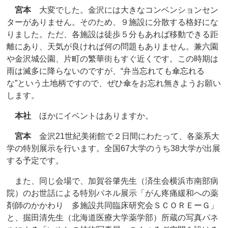
宮本
大変でした。金沢には大きなコンベンションセン
ターがありません。そのため、９施設に分散する格好にな
りました。ただ、各施設は徒歩５分もあれば移動できる距
離にあり、天気が良ければ何の問題もありません。兼六園
や金沢城公園、片町の繁華街もすぐ近くです。この時期は
雨は滅多に降らないのですが、“弁当忘れても傘忘れる
な”という土地柄ですので、ぜひ傘をお忘れ無きようお願い
します。
本社
ほかにイベントはありますか。
宮本
金沢21世紀美術館で２日間にわたって、各薬系大
学の特別展示を行います。全国67大学のうち38大学が出展
する予定です。
また、同じ会場で、加賀谷肇先生（済生会横浜市南部病
院）のお世話による特別パネル展示「がん疼痛緩和への薬
剤師のかかわり 多施設共同臨床研究会ＳＣＯＲＥーＧ」
と、掘田清先生（北海道医療大学薬学部）所蔵の写真パネ