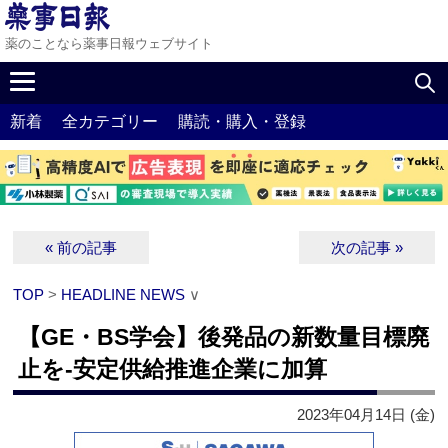
薬のことなら薬事日報ウェブサイト
新着
全カテゴリー
購読・購入・登録
« 前の記事
次の記事 »
TOP
>
HEADLINE NEWS
∨
【GE・BS学会】後発品の新数量目標廃
止を‐安定供給推進企業に加算
2023年04月14日 (金)