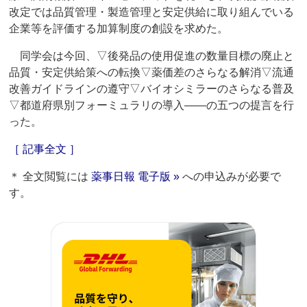
改定では品質管理・製造管理と安定供給に取り組んでいる
企業等を評価する加算制度の創設を求めた。
同学会は今回、▽後発品の使用促進の数量目標の廃止と
品質・安定供給策への転換▽薬価差のさらなる解消▽流通
改善ガイドラインの遵守▽バイオシミラーのさらなる普及
▽都道府県別フォーミュラリの導入――の五つの提言を行
った。
［ 記事全文 ］
＊ 全文閲覧には
薬事日報 電子版 »
への申込みが必要で
す。