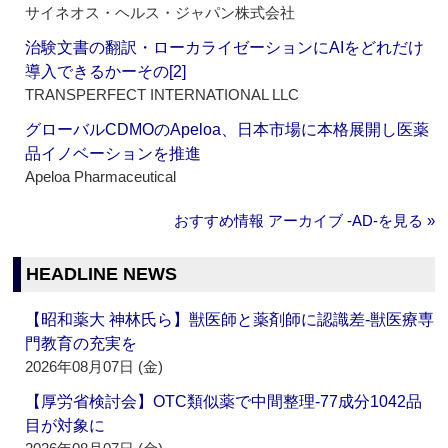
サイネオス・ヘルス・ジャパン株式会社
治験文書の翻訳・ローカライゼーションにAIをどれだけ
導入できるかーその[2]
TRANSPERFECT INTERNATIONAL LLC
グローバルCDMOのApeloa、日本市場に本格展開し医薬
品イノベーションを推進
Apeloa Pharmaceutical
おすすめ情報 アーカイブ ‐AD‐を見る »
HEADLINE NEWS
【昭和薬大 神林氏ら】獣医師と薬剤師に認識差‐獣医療専
門教育の充実を
2026年08月07日 (金)
【厚労省検討会】OTC類似薬で中間整理‐77成分1042品
目が対象に