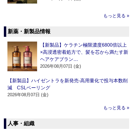
もっと見る »
新薬・新製品情報
【新製品】ケラチン極限濃度6800倍以上
×高浸透密着処方で、髪を芯から満たす新
ヘアケアブラン…
2026年08月07日 (金)
【新製品】ハイゼントラを新発売‐高用量化で投与本数削
減 CSLベーリング
2026年08月07日 (金)
もっと見る »
人事・組織