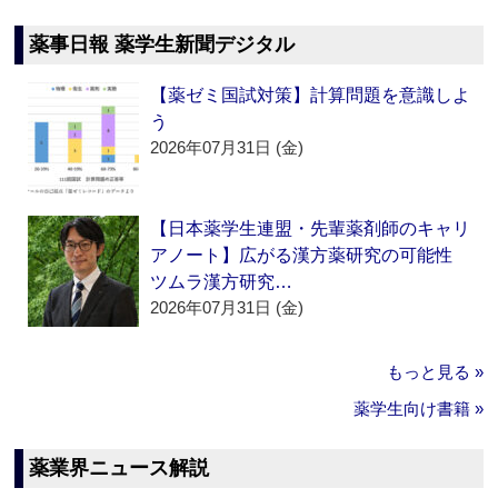
薬事日報 薬学生新聞デジタル
【薬ゼミ国試対策】計算問題を意識しよ
う
2026年07月31日 (金)
【日本薬学生連盟・先輩薬剤師のキャリ
アノート】広がる漢方薬研究の可能性
ツムラ漢方研究…
2026年07月31日 (金)
もっと見る »
薬学生向け書籍 »
薬業界ニュース解説