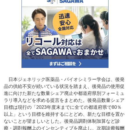
日本ジェネリック医薬品・バイオシミラー学会は、後発
品の供給不安が続いている状況を踏まえ、後発品の使用促
進に向けた新たな数量シェア廃止や都道府県別フォーミュ
ラリ導入などを求める提言をまとめた。後発品数量シェア
目標は現行の「2023年度末までに全ての都道府県で80％
以上」という目標を維持するにとどめ、新たな目標を置か
ないことが望ましいとした。後発品調剤体制加算など診
療・調剤報酬上のインセンティブを廃止し、次期診療報酬