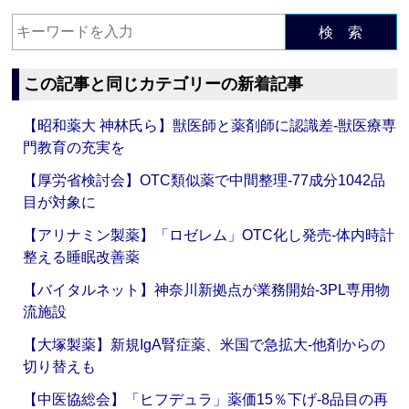
検 索
この記事と同じカテゴリーの新着記事
【昭和薬大 神林氏ら】獣医師と薬剤師に認識差‐獣医療専
門教育の充実を
【厚労省検討会】OTC類似薬で中間整理‐77成分1042品
目が対象に
【アリナミン製薬】「ロゼレム」OTC化し発売‐体内時計
整える睡眠改善薬
【バイタルネット】神奈川新拠点が業務開始‐3PL専用物
流施設
【大塚製薬】新規IgA腎症薬、米国で急拡大‐他剤からの
切り替えも
【中医協総会】「ヒフデュラ」薬価15％下げ‐8品目の再