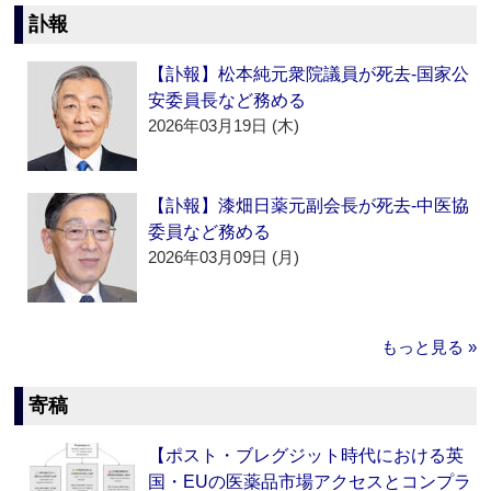
訃報
【訃報】松本純元衆院議員が死去‐国家公
安委員長など務める
2026年03月19日 (木)
【訃報】漆畑日薬元副会長が死去‐中医協
委員など務める
2026年03月09日 (月)
もっと見る »
寄稿
【ポスト・ブレグジット時代における英
国・EUの医薬品市場アクセスとコンプラ