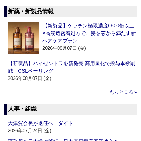
新薬・新製品情報
【新製品】ケラチン極限濃度6800倍以上
×高浸透密着処方で、髪を芯から満たす新
ヘアケアブラン…
2026年08月07日 (金)
【新製品】ハイゼントラを新発売‐高用量化で投与本数削
減 CSLベーリング
2026年08月07日 (金)
もっと見る »
人事・組織
大津賀会長が退任へ ダイト
2026年07月24日 (金)