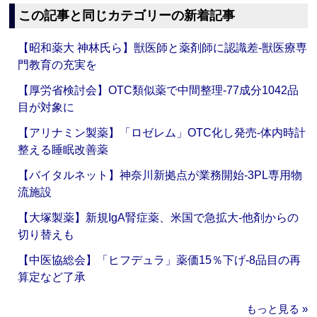
この記事と同じカテゴリーの新着記事
【昭和薬大 神林氏ら】獣医師と薬剤師に認識差‐獣医療専
門教育の充実を
【厚労省検討会】OTC類似薬で中間整理‐77成分1042品
目が対象に
【アリナミン製薬】「ロゼレム」OTC化し発売‐体内時計
整える睡眠改善薬
【バイタルネット】神奈川新拠点が業務開始‐3PL専用物
流施設
【大塚製薬】新規IgA腎症薬、米国で急拡大‐他剤からの
切り替えも
【中医協総会】「ヒフデュラ」薬価15％下げ‐8品目の再
算定など了承
もっと見る »