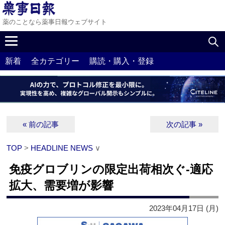
薬のことなら薬事日報ウェブサイト
新着
全カテゴリー
購読・購入・登録
« 前の記事
次の記事 »
TOP
>
HEADLINE NEWS
∨
免疫グロブリンの限定出荷相次ぐ‐適応
拡大、需要増が影響
2023年04月17日 (月)