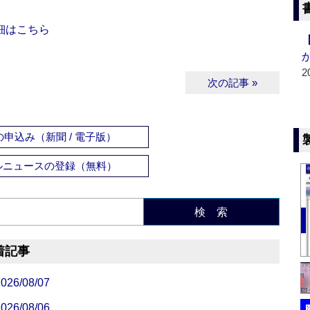
細はこちら
2
次の記事 »
申込み（新聞 / 電子版）
ルニュースの登録（無料）
検 索
着記事
/08/07
/08/06