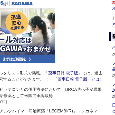
行
2
品
ルをリスト形式で掲載。「
薬事日報 電子版
」では、過去
2
索することができます。（→
「薬事日報 電子版」とは
）
ビラテロンとの併用療法において、BRCA遺伝子変異陽
2
治療薬として米国で承認取得
2
/12]
ルツハイマー病治療薬「LEQEMBI(R)」（レカネマ
会