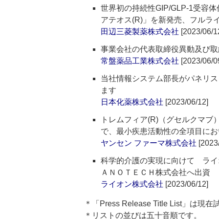
世界初の持続性GIP/GLP-1受容体作動
アテオス(R)」を新発売、フルラ
田辺三菱製薬株式会社
[2023/06/1
事業会社の代表取締役異動及び取
常盤薬品工業株式会社
[2023/06/0
当社情報システム部長がパネリストとして「G
ます
日本化薬株式会社
[2023/06/12]
トレムフィア(R)（グセルクマブ
で、最小疾患活動性の全項目にお
ヤンセン ファーマ株式会社
[2023/
科学的介護の実現に向けて ライ
ＡＮＯＴＥＣＨ株式会社へ出資
ライオン株式会社
[2023/06/12]
＊「Press Release Title List
＊リストの並びは五十音順です。