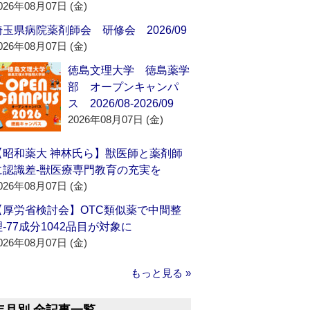
026年08月07日 (金)
埼玉県病院薬剤師会 研修会 2026/09
026年08月07日 (金)
徳島文理大学 徳島薬学
部 オープンキャンパ
ス 2026/08-2026/09
2026年08月07日 (金)
【昭和薬大 神林氏ら】獣医師と薬剤師
に認識差‐獣医療専門教育の充実を
026年08月07日 (金)
【厚労省検討会】OTC類似薬で中間整
理‐77成分1042品目が対象に
026年08月07日 (金)
もっと見る »