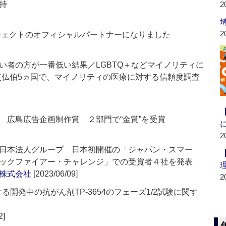
持
2
2
ロジェクトのオフィシャルパートナーになりました
い者の方が一番低い結果／LGBTQ＋などマイノリティに
英仏伯5ヵ国で、マイノリティの医療に対する信頼度調査
 広島広告企画制作賞 ２部門で“金賞”を受賞
2
日本法人グループ 日本初開催の「ジャパン・スマー
ックファイアー・チャレンジ」での受賞者４社を発表
株式会社
[2023/06/09]
2
ける開発中の抗がん剤TP-3654のフェーズ1/2試験に関す
2]