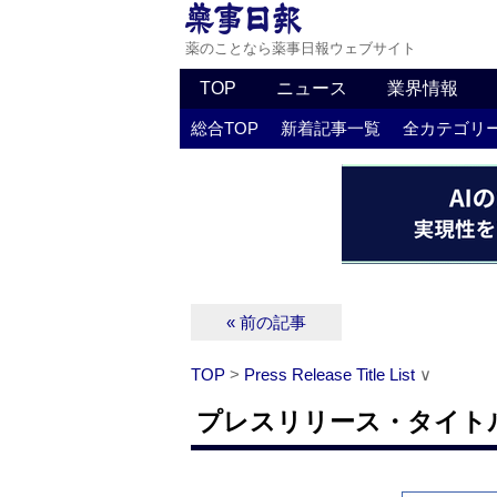
薬のことなら薬事日報ウェブサイト
TOP
ニュース
業界情報
総合TOP
新着記事一覧
全カテゴリ
« 前の記事
TOP
>
Press Release Title List
∨
プレスリリース・タイトルリス