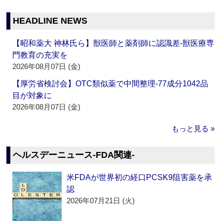
HEADLINE NEWS
【昭和薬大 神林氏ら】獣医師と薬剤師に認識差‐獣医療専
門教育の充実を
2026年08月07日 (金)
【厚労省検討会】OTC類似薬で中間整理‐77成分1042品
目が対象に
2026年08月07日 (金)
もっと見る »
ヘルスデーニュース‐FDA関連‐
米FDAが世界初の経口PCSK9阻害薬を承
認
2026年07月21日 (火)