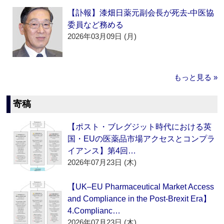
【訃報】漆畑日薬元副会長が死去‐中医協
委員など務める
2026年03月09日 (月)
もっと見る »
寄稿
【ポスト・ブレグジット時代における英
国・EUの医薬品市場アクセスとコンプラ
イアンス】第4回…
2026年07月23日 (木)
【UK–EU Pharmaceutical Market Access
and Compliance in the Post-Brexit Era】
4.Complianc…
2026年07月23日 (木)