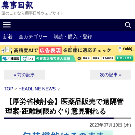
薬のことなら薬事日報ウェブサイト
新着
全カテゴリー
購読・購入・登録
« 前の記事
次の記事 »
TOP
>
HEADLINE NEWS
∨
【厚労省検討会】医薬品販売で遠隔管
理案‐距離制限めぐり意見割れる
2023年07月19日 (水)