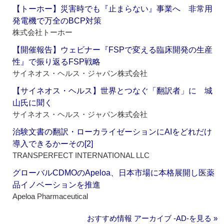
【トーホー】災害時でも『止まらない』事業へ 非常用
発電機で万全のBCP対策
株式会社トーホー
【開催報告】ウェビナー『FSPで変える臨床開発の生産
性』で振り返るFSP戦略
サイネオス・ヘルス・ジャパン株式会社
【サイネオス・ヘルス】世界とつなぐ「翻訳者」に 城
山氏に聞く
サイネオス・ヘルス・ジャパン株式会社
治験文書の翻訳・ローカライゼーションにAIをどれだけ
導入できるかーその[2]
TRANSPERFECT INTERNATIONAL LLC
グローバルCDMOのApeloa、日本市場に本格展開し医薬
品イノベーションを推進
Apeloa Pharmaceutical
おすすめ情報 アーカイブ ‐AD‐を見る »