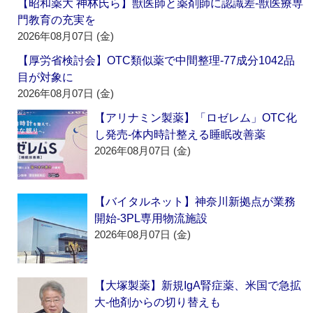
【昭和薬大 神林氏ら】獣医師と薬剤師に認識差‐獣医療専
門教育の充実を
2026年08月07日 (金)
【厚労省検討会】OTC類似薬で中間整理‐77成分1042品
目が対象に
2026年08月07日 (金)
【アリナミン製薬】「ロゼレム」OTC化
し発売‐体内時計整える睡眠改善薬
2026年08月07日 (金)
【バイタルネット】神奈川新拠点が業務
開始‐3PL専用物流施設
2026年08月07日 (金)
【大塚製薬】新規IgA腎症薬、米国で急拡
大‐他剤からの切り替えも