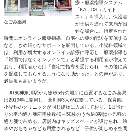
療・服薬指導システム
「KAITOS（カイト
ス）」を導入し、保護者
なごみ薬局
が子供を連れて来局が困
難な場合に、指定された
時間にオンライン服薬指導、自宅への薬の配送を実施する
など、きめ細かなサポートを展開している。小児科領域で
は、利用が増大するオンライン診療に呼応し、服薬指導も
「対面ではなくオンラインで」と希望する利用者が増えて
おり、利用者からは「自宅で指導を受けられ、その後に薬
を配送してもらえるようになり助かった」との声があり、
満足度も高いようだ。
JR東神奈川駅から徒歩5分の場所に位置するなごみ薬局
は2019年に開局し、薬剤師3人が在籍している。保育園、
小児科のクリニックが同じ建物に入居しており、1日当た
りの平均処方箋応需枚数40～50枚のうち約8割は小児科の
処方箋で占める。店舗内はキッズスペースが設けられ、絵
本やおもちゃなども用意されるなど、子供が楽しめる空間