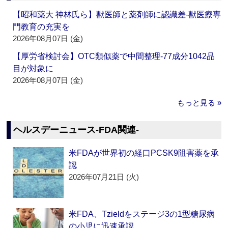
【昭和薬大 神林氏ら】獣医師と薬剤師に認識差‐獣医療専
門教育の充実を
2026年08月07日 (金)
【厚労省検討会】OTC類似薬で中間整理‐77成分1042品
目が対象に
2026年08月07日 (金)
もっと見る »
ヘルスデーニュース‐FDA関連‐
米FDAが世界初の経口PCSK9阻害薬を承
認
2026年07月21日 (火)
米FDA、Tzieldをステージ3の1型糖尿病
の小児に迅速承認