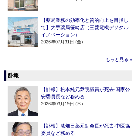
【薬局業務の効率化と質的向上を目指し
て】大手薬局笹崎店（三菱電機デジタル
イノベーション）
2026年07月31日 (金)
もっと見る »
訃報
【訃報】松本純元衆院議員が死去‐国家公
安委員長など務める
2026年03月19日 (木)
【訃報】漆畑日薬元副会長が死去‐中医協
委員など務める