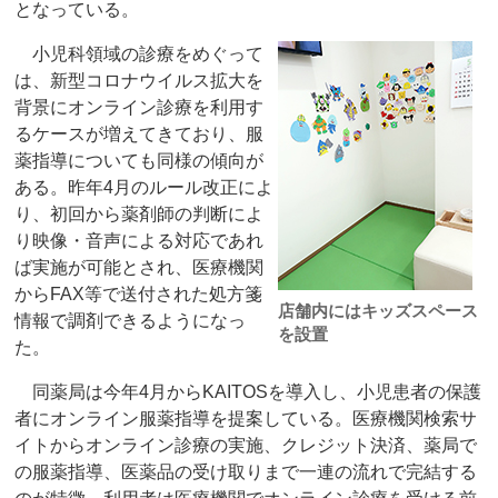
となっている。
小児科領域の診療をめぐって
は、新型コロナウイルス拡大を
背景にオンライン診療を利用す
るケースが増えてきており、服
薬指導についても同様の傾向が
ある。昨年4月のルール改正によ
り、初回から薬剤師の判断によ
り映像・音声による対応であれ
ば実施が可能とされ、医療機関
からFAX等で送付された処方箋
店舗内にはキッズスペース
情報で調剤できるようになっ
を設置
た。
同薬局は今年4月からKAITOSを導入し、小児患者の保護
者にオンライン服薬指導を提案している。医療機関検索サ
イトからオンライン診療の実施、クレジット決済、薬局で
の服薬指導、医薬品の受け取りまで一連の流れで完結する