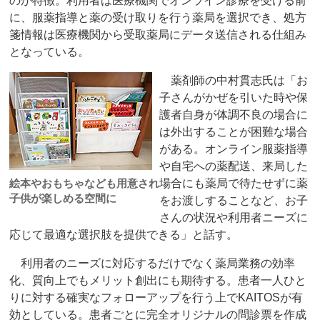
のが特徴。利用者は医療機関でオンライン診療を受ける前
に、服薬指導と薬の受け取りを行う薬局を選択でき、処方
箋情報は医療機関から受取薬局にデータ送信される仕組み
となっている。
薬剤師の中村貫志氏は「お
子さんがかぜを引いた時や保
護者自身が体調不良の場合に
は外出することが困難な場合
がある。オンライン服薬指導
や自宅への薬配送、来局した
絵本やおもちゃなども用意され
場合にも薬局で待たせずに薬
子供が楽しめる空間に
をお渡しすることなど、お子
さんの状況や利用者ニーズに
応じて最適な選択肢を提供できる」と話す。
利用者のニーズに対応するだけでなく薬局業務の効率
化、質向上でもメリット創出にも期待する。患者一人ひと
りに対する確実なフォローアップを行う上でKAITOSが有
効としている。患者ごとに完全オリジナルの問診票を作成