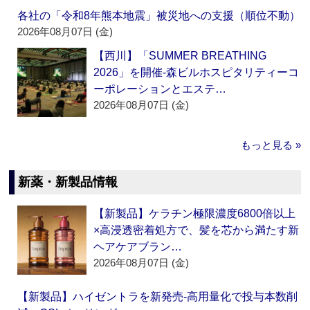
各社の「令和8年熊本地震」被災地への支援（順位不動）
2026年08月07日 (金)
【西川】「SUMMER BREATHING
2026」を開催‐森ビルホスピタリティーコ
ーポレーションとエステ…
2026年08月07日 (金)
もっと見る »
新薬・新製品情報
【新製品】ケラチン極限濃度6800倍以上
×高浸透密着処方で、髪を芯から満たす新
ヘアケアブラン…
2026年08月07日 (金)
【新製品】ハイゼントラを新発売‐高用量化で投与本数削