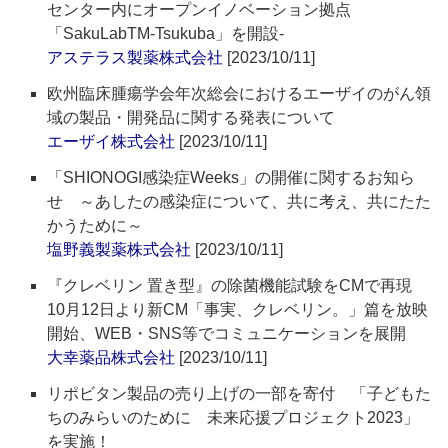
センター内にオープンイノベーション拠点
「SakuLabTM‐Tsukuba」を開設‐
アステラス製薬株式会社
[2023/10/11]
欧州臨床腫瘍学会年次総会におけるエーザイのがん領
域の製品・開発品に関する発表について
エーザイ株式会社
[2023/10/11]
「SHIONOGI感染症Weeks」の開催に関するお知ら
せ ～あしたの感染症について、共に考え、共にたた
かうために～
塩野義製薬株式会社
[2023/10/11]
『クレベリン 置き型』の除菌機能試験をCMで再現
10月12日より新CM「事実、クレベリン。」篇を放映
開始、WEB・SNS等でコミュニケーションを展開
大幸薬品株式会社
[2023/10/11]
リポビタン製品の売り上げの一部を寄付 「子どもた
ちのみらいのために 未来応援プロジェクト2023」
を実施！