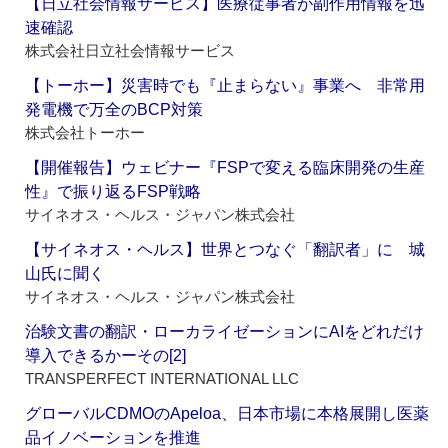
【日立社会情報サービス】医療従事者が副作用情報を迅
速確認
株式会社日立社会情報サービス
【トーホー】災害時でも『止まらない』事業へ 非常用
発電機で万全のBCP対策
株式会社トーホー
【開催報告】ウェビナー『FSPで変える臨床開発の生産
性』で振り返るFSP戦略
サイネオス・ヘルス・ジャパン株式会社
【サイネオス・ヘルス】世界とつなぐ「翻訳者」に 城
山氏に聞く
サイネオス・ヘルス・ジャパン株式会社
治験文書の翻訳・ローカライゼーションにAIをどれだけ
導入できるかーその[2]
TRANSPERFECT INTERNATIONAL LLC
グローバルCDMOのApeloa、日本市場に本格展開し医薬
品イノベーションを推進