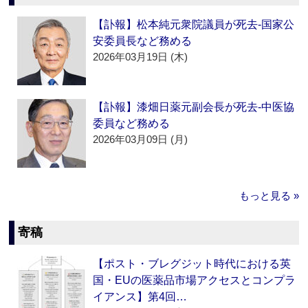
【訃報】松本純元衆院議員が死去‐国家公
安委員長など務める
2026年03月19日 (木)
【訃報】漆畑日薬元副会長が死去‐中医協
委員など務める
2026年03月09日 (月)
もっと見る »
寄稿
【ポスト・ブレグジット時代における英
国・EUの医薬品市場アクセスとコンプラ
イアンス】第4回…