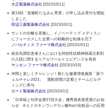
大正製薬株式会社
[2023/10/11]
第14回「道修町たなみん寄席」の申し込み受付を開始
しました
田辺三菱製薬株式会社
[2023/10/11]
サンドの分離を実施し、イノベーティブ メディスン
にフォーカスした企業への戦略的な転換を完了
ノバルティス ファーマ株式会社
[2023/10/11]
統合失調症患者さんにおける持効性抗精神病薬注射剤
の入院に関するリアルワールドエビデンスを発表
ヤンセン ファーマ株式会社
[2023/10/10]
仲間と楽しくチャレンジ！新たな健康増進施策「新ウ
ェルチャレ2023」 運動習慣の定着とチームビルデ
ィングに寄与
ロート製薬株式会社
[2023/10/11]
「日本味と匂学会第57回大会」優秀発表賞受賞のお知
らせ 4-ヒドロキシウンデカン酸Naの化粧品への応用