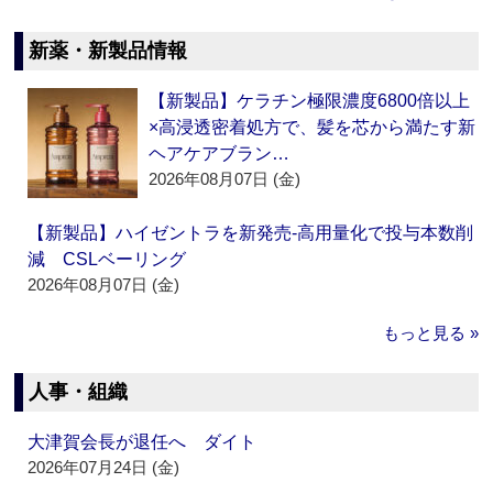
新薬・新製品情報
【新製品】ケラチン極限濃度6800倍以上
×高浸透密着処方で、髪を芯から満たす新
ヘアケアブラン…
2026年08月07日 (金)
【新製品】ハイゼントラを新発売‐高用量化で投与本数削
減 CSLベーリング
2026年08月07日 (金)
もっと見る »
人事・組織
大津賀会長が退任へ ダイト
2026年07月24日 (金)