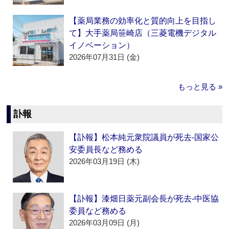
【薬局業務の効率化と質的向上を目指し
て】大手薬局笹崎店（三菱電機デジタル
イノベーション）
2026年07月31日 (金)
もっと見る »
訃報
【訃報】松本純元衆院議員が死去‐国家公
安委員長など務める
2026年03月19日 (木)
【訃報】漆畑日薬元副会長が死去‐中医協
委員など務める
2026年03月09日 (月)