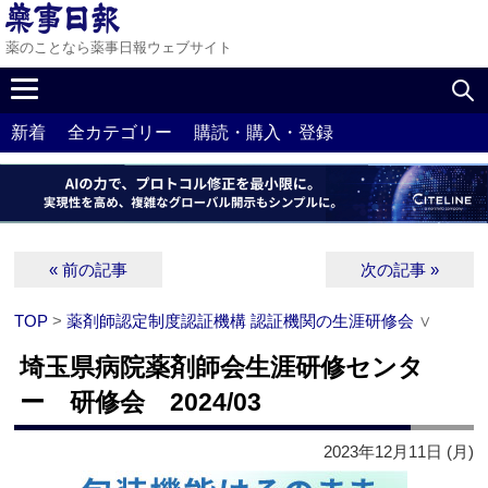
薬のことなら薬事日報ウェブサイト
新着
全カテゴリー
購読・購入・登録
« 前の記事
次の記事 »
TOP
>
薬剤師認定制度認証機構 認証機関の生涯研修会
∨
埼玉県病院薬剤師会生涯研修センタ
ー 研修会 2024/03
2023年12月11日 (月)