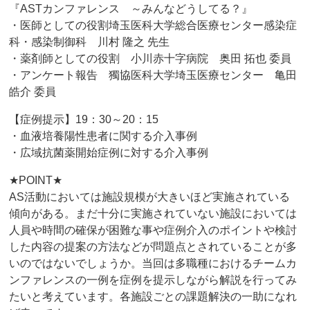
『ASTカンファレンス ～みんなどうしてる？』
・医師としての役割埼玉医科大学総合医療センター感染症
科・感染制御科 川村 隆之 先生
・薬剤師としての役割 小川赤十字病院 奥田 拓也 委員
・アンケート報告 獨協医科大学埼玉医療センター 亀田
皓介 委員
【症例提示】19：30～20：15
・血液培養陽性患者に関する介入事例
・広域抗菌薬開始症例に対する介入事例
★POINT★
AS活動においては施設規模が大きいほど実施されている
傾向がある。まだ十分に実施されていない施設においては
人員や時間の確保が困難な事や症例介入のポイントや検討
した内容の提案の方法などが問題点とされていることが多
いのではないでしょうか。当回は多職種におけるチームカ
ンファレンスの一例を症例を提示しながら解説を行ってみ
たいと考えています。各施設ごとの課題解決の一助になれ