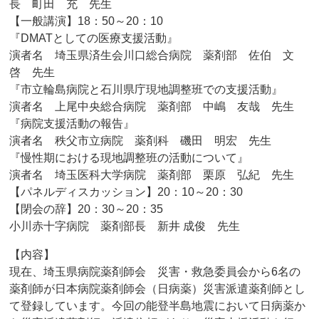
長 町田 充 先生
【一般講演】18：50～20：10
『DMATとしての医療支援活動』
演者名 埼玉県済生会川口総合病院 薬剤部 佐伯 文
啓 先生
『市立輪島病院と石川県庁現地調整班での支援活動』
演者名 上尾中央総合病院 薬剤部 中嶋 友哉 先生
『病院支援活動の報告』
演者名 秩父市立病院 薬剤科 磯田 明宏 先生
『慢性期における現地調整班の活動について』
演者名 埼玉医科大学病院 薬剤部 栗原 弘紀 先生
【パネルディスカッション】20：10～20：30
【閉会の辞】20：30～20：35
小川赤十字病院 薬剤部長 新井 成俊 先生
【内容】
現在、埼玉県病院薬剤師会 災害・救急委員会から6名の
薬剤師が日本病院薬剤師会（日病薬）災害派遣薬剤師とし
て登録しています。今回の能登半島地震において日病薬か