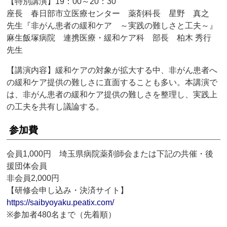
【特別講演】19：00～20：30
座長 春日部市立医療センター 薬剤科長 星野 真之
先生『非がん患者の緩和ケア ～実践の難しさと工夫～』
麻生飯塚病院 連携医療・緩和ケア科 部長 柏木 秀行
先生
【講演内容】緩和ケアの対象が拡大する中、非がん患者へ
の緩和ケア提供の難しさに直面することも多い。本講演で
は、非がん患者の緩和ケア提供の難しさを整理し、実践上
の工夫を共有し議論する。
参加費
会員1,000円 埼玉県病院薬剤師会または下記の共催・後
援団体会員
非会員2,000円
【研修会申し込み・決済サイト】
https://saibyoyaku.peatix.com/
※参加者480名まで（先着順）