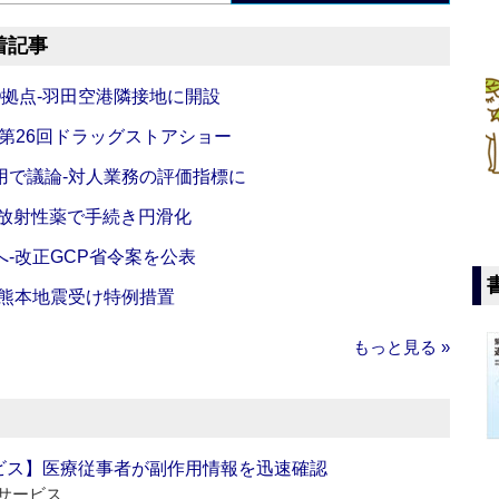
着記事
O拠点‐羽田空港隣接地に開設
‐第26回ドラッグストアショー
活用で議論‐対人業務の評価指標に
‐放射性薬で手続き円滑化
‐改正GCP省令案を公表
‐熊本地震受け特例措置
もっと見る »
ビス】医療従事者が副作用情報を迅速確認
サービス