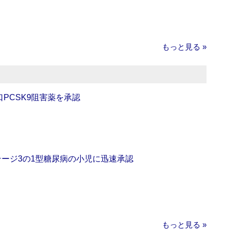
もっと見る »
口PCSK9阻害薬を承認
をステージ3の1型糖尿病の小児に迅速承認
もっと見る »