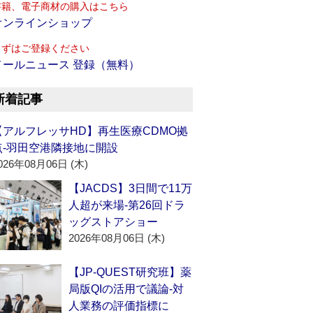
書籍、電子商材の購入はこちら
オンラインショップ
まずはご登録ください
メールニュース 登録（無料）
新着記事
【アルフレッサHD】再生医療CDMO拠
点‐羽田空港隣接地に開設
026年08月06日 (木)
【JACDS】3日間で11万
人超が来場‐第26回ドラ
ッグストアショー
2026年08月06日 (木)
【JP-QUEST研究班】薬
局版QIの活用で議論‐対
人業務の評価指標に