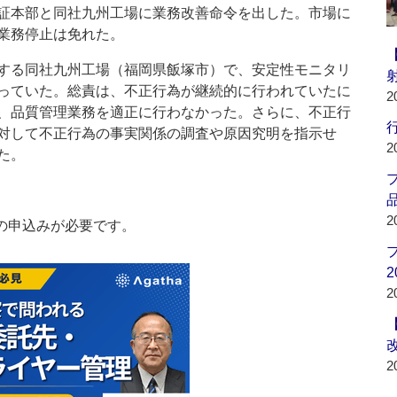
証本部と同社九州工場に業務改善命令を出した。市場に
業務停止は免れた。
する同社九州工場（福岡県飯塚市）で、安定性モニタリ
っていた。総責は、不正行為が継続的に行われていたに
2
、品質管理業務を適正に行わなかった。さらに、不正行
行
対して不正行為の事実関係の調査や原因究明を指示せ
2
た。
品
2
の申込みが必要です。
2
2
2