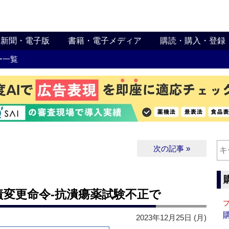
新聞・電子版
書籍・電子メディア
購読・購入・登録
ー一覧
次の記事 »
変更命令‐抗潰瘍薬試験不正で
2023年12月25日 (月)