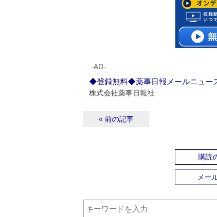
‐AD‐
◆登録無料◆薬事日報メールニュー
株式会社薬事日報社
« 前の記事
購読の
メー