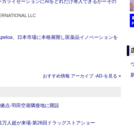
ーカライゼーションにAIをどれだけ導入できるかーその
ERNATIONAL LLC
Apeloa、日本市場に本格展開し医薬品イノベーションを
おすすめ情報 アーカイブ ‐AD‐を見る »
O拠点‐羽田空港隣接地に開設
11万人超が来場‐第26回ドラッグストアショー