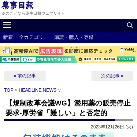
薬のことなら薬事日報ウェブサイト
新着
全カテゴリー
購読・購入・登録
« 前の記事
次の記事 »
TOP
>
HEADLINE NEWS
∨
【規制改革会議WG】濫用薬の販売停止
要求‐厚労省「難しい」と否定的
2023年12月26日 (火)