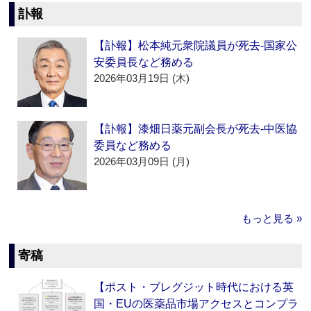
訃報
【訃報】松本純元衆院議員が死去‐国家公
安委員長など務める
2026年03月19日 (木)
【訃報】漆畑日薬元副会長が死去‐中医協
委員など務める
2026年03月09日 (月)
もっと見る »
寄稿
【ポスト・ブレグジット時代における英
国・EUの医薬品市場アクセスとコンプラ