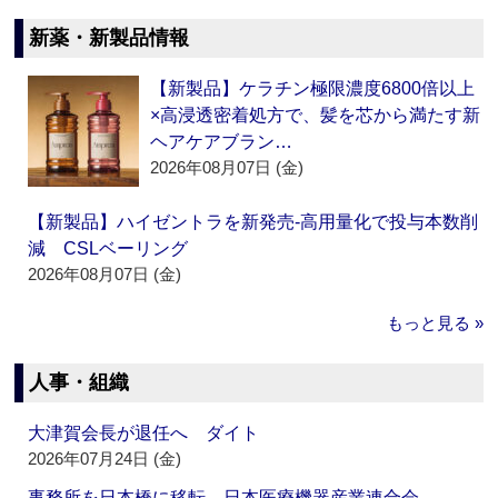
新薬・新製品情報
【新製品】ケラチン極限濃度6800倍以上
×高浸透密着処方で、髪を芯から満たす新
ヘアケアブラン…
2026年08月07日 (金)
【新製品】ハイゼントラを新発売‐高用量化で投与本数削
減 CSLベーリング
2026年08月07日 (金)
もっと見る »
人事・組織
大津賀会長が退任へ ダイト
2026年07月24日 (金)
事務所を日本橋に移転 日本医療機器産業連合会