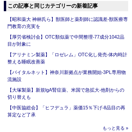
この記事と同じカテゴリーの新着記事
【昭和薬大 神林氏ら】獣医師と薬剤師に認識差‐獣医療専
門教育の充実を
【厚労省検討会】OTC類似薬で中間整理‐77成分1042品
目が対象に
【アリナミン製薬】「ロゼレム」OTC化し発売‐体内時計
整える睡眠改善薬
【バイタルネット】神奈川新拠点が業務開始‐3PL専用物
流施設
【大塚製薬】新規IgA腎症薬、米国で急拡大‐他剤からの
切り替えも
【中医協総会】「ヒフデュラ」薬価15％下げ‐8品目の再
算定など了承
もっと見る »