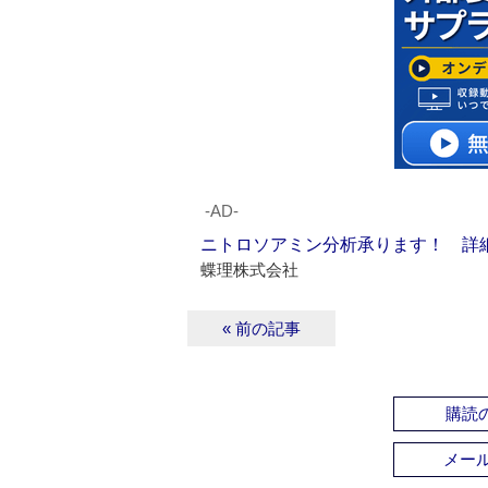
‐AD‐
ニトロソアミン分析承ります！ 詳
蝶理株式会社
« 前の記事
購読の
メー