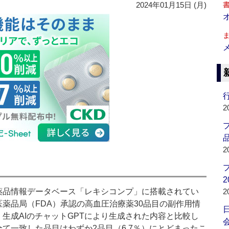
2024年01月15日 (月)
行
2
品
2
2
品情報データベース「レキシコンプ」に搭載されてい
2
薬品局（FDA）承認の高血圧治療薬30品目の副作用情
生成AIのチャットGPTにより生成された内容と比較し
会
て一致した品目はわずか2品目（6.7％）にとどまったこ