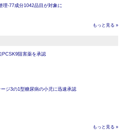
理‐77成分1042品目が対象に
もっと見る »
口PCSK9阻害薬を承認
をステージ3の1型糖尿病の小児に迅速承認
もっと見る »