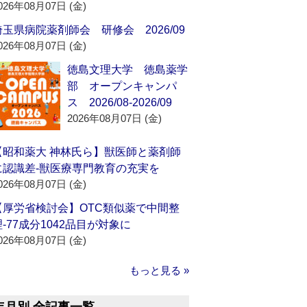
026年08月07日 (金)
埼玉県病院薬剤師会 研修会 2026/09
026年08月07日 (金)
徳島文理大学 徳島薬学
部 オープンキャンパ
ス 2026/08-2026/09
2026年08月07日 (金)
【昭和薬大 神林氏ら】獣医師と薬剤師
に認識差‐獣医療専門教育の充実を
026年08月07日 (金)
【厚労省検討会】OTC類似薬で中間整
理‐77成分1042品目が対象に
026年08月07日 (金)
もっと見る »