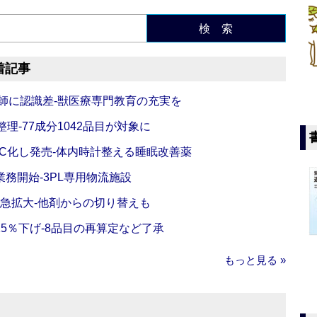
検 索
着記事
師に認識差‐獣医療専門教育の充実を
理‐77成分1042品目が対象に
C化し発売‐体内時計整える睡眠改善薬
務開始‐3PL専用物流施設
で急拡大‐他剤からの切り替えも
5％下げ‐8品目の再算定など了承
もっと見る »