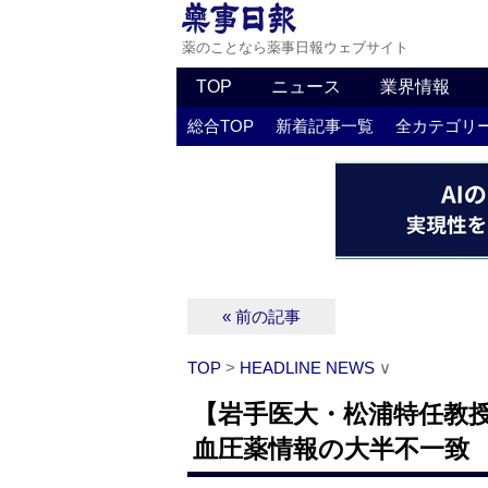
薬のことなら薬事日報ウェブサイト
TOP
ニュース
業界情報
総合TOP
新着記事一覧
全カテゴリ
« 前の記事
TOP
>
HEADLINE NEWS
∨
【岩手医大・松浦特任教授
血圧薬情報の大半不一致