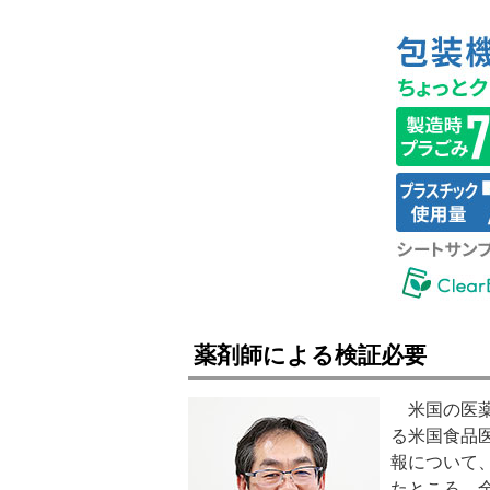
薬剤師による検証必要
米国の医薬
る米国食品医
報について、
たところ、全