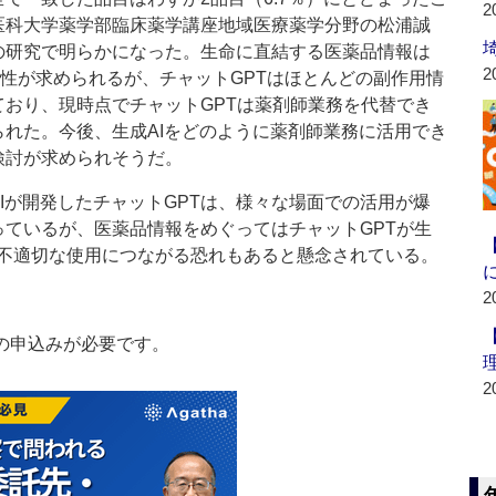
2
医科大学薬学部臨床薬学講座地域医療薬学分野の松浦誠
の研究で明らかになった。生命に直結する医薬品情報は
2
確性が求められるが、チャットGPTはほとんどの副作用情
ており、現時点でチャットGPTは薬剤師業務を代替でき
られた。今後、生成AIをどのように薬剤師業務に活用でき
検討が求められそうだ。
Iが開発したチャットGPTは、様々な場面での活用が爆
っているが、医薬品情報をめぐってはチャットGPTが生
不適切な使用につながる恐れもあると懸念されている。
2
の申込みが必要です。
2