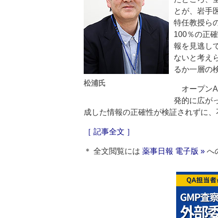
とが、岩手
特任教授ら
100％の正
報を見逃し
ないと考え
るか一層の
松浦氏
オープンA
発的に広が
成した情報の正確性が検証されずに、
［ 記事全文 ］
＊ 全文閲覧には
薬事日報 電子版 »
へ