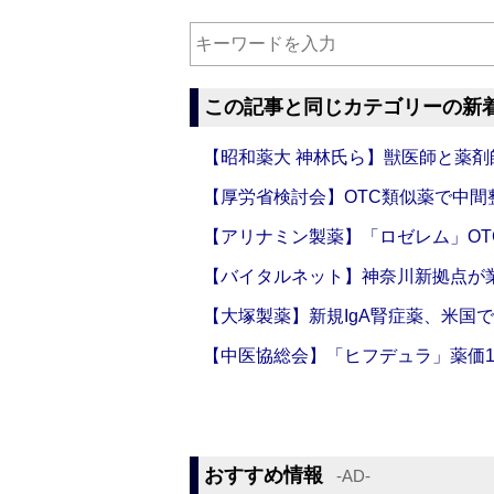
この記事と同じカテゴリーの新
【昭和薬大 神林氏ら】獣医師と薬剤
【厚労省検討会】OTC類似薬で中間整
【アリナミン製薬】「ロゼレム」OT
【バイタルネット】神奈川新拠点が業
【大塚製薬】新規IgA腎症薬、米国
【中医協総会】「ヒフデュラ」薬価1
おすすめ情報
‐AD‐