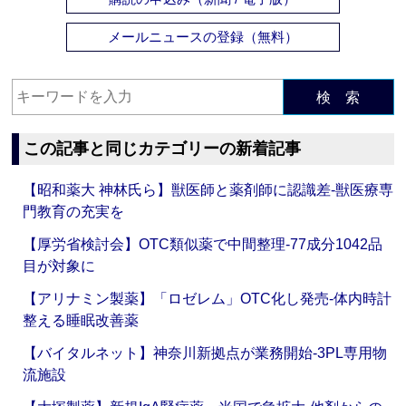
メールニュースの登録（無料）
検 索
この記事と同じカテゴリーの新着記事
【昭和薬大 神林氏ら】獣医師と薬剤師に認識差‐獣医療専
門教育の充実を
【厚労省検討会】OTC類似薬で中間整理‐77成分1042品
目が対象に
【アリナミン製薬】「ロゼレム」OTC化し発売‐体内時計
整える睡眠改善薬
【バイタルネット】神奈川新拠点が業務開始‐3PL専用物
流施設