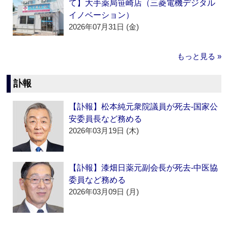
て】大手薬局笹崎店（三菱電機デジタル
イノベーション）
2026年07月31日 (金)
もっと見る »
訃報
【訃報】松本純元衆院議員が死去‐国家公
安委員長など務める
2026年03月19日 (木)
【訃報】漆畑日薬元副会長が死去‐中医協
委員など務める
2026年03月09日 (月)