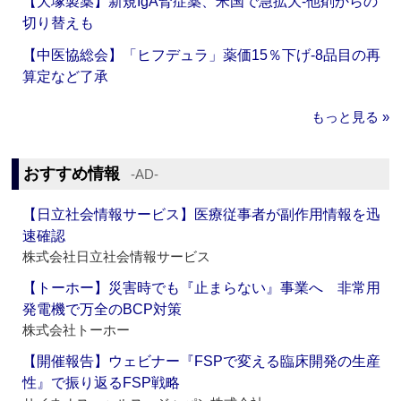
【大塚製薬】新規IgA腎症薬、米国で急拡大‐他剤からの
切り替えも
【中医協総会】「ヒフデュラ」薬価15％下げ‐8品目の再
算定など了承
もっと見る »
おすすめ情報
‐AD‐
【日立社会情報サービス】医療従事者が副作用情報を迅
速確認
株式会社日立社会情報サービス
【トーホー】災害時でも『止まらない』事業へ 非常用
発電機で万全のBCP対策
株式会社トーホー
【開催報告】ウェビナー『FSPで変える臨床開発の生産
性』で振り返るFSP戦略