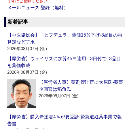
まずはご登録ください
メールニュース 登録（無料）
新着記事
【中医協総会】「ヒフデュラ」薬価15％下げ‐8品目の再
算定など了承
2026年08月07日 (金)
【厚労省】ウェイリズに加算45％適用‐13日付で13品目
を薬価収載
2026年08月07日 (金)
【厚労省人事】薬剤管理官に大原氏‐薬事
企画官は稲角氏
2026年08月07日 (金)
【厚労省】購入希望者4％が要受診‐緊急避妊薬事業で報
告書