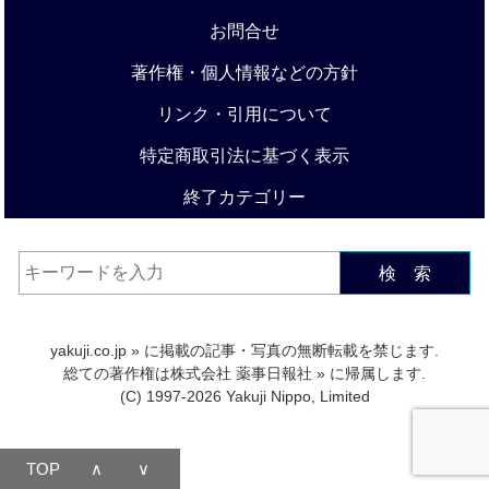
お問合せ
著作権・個人情報などの方針
リンク・引用について
特定商取引法に基づく表示
終了カテゴリー
検 索
yakuji.co.jp
» に掲載の記事・写真の無断転載を禁じます.
総ての著作権は
株式会社 薬事日報社
» に帰属します.
(C) 1997-2026 Yakuji Nippo, Limited
TOP
∧
∨