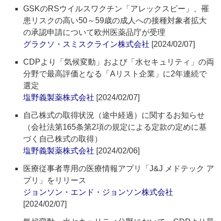
GSKのRSウイルスワクチン「アレックスビー」、罹
患リスクの高い50～59歳の成人への接種対象者拡大
の承認申請について欧州医薬品庁が受理
グラクソ・スミスクライン株式会社
[2024/02/07]
CDPより「気候変動」および「水セキュリティ」の両
分野で最高評価となる「Aリスト企業」に2年連続で
選定
塩野義製薬株式会社
[2024/02/07]
自己株式の取得状況（途中経過）に関するお知らせ
（会社法第165条第2項の規定による定款の定めに基
づく自己株式の取得）
塩野義製薬株式会社
[2024/02/06]
医療従事者専用の医療情報アプリ「J&J メドテック ア
プリ」をリリース
ジョンソン・エンド・ジョンソン株式会社
[2024/02/07]