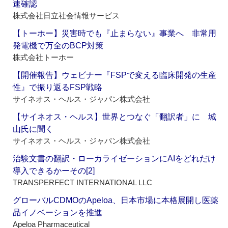
速確認
株式会社日立社会情報サービス
【トーホー】災害時でも『止まらない』事業へ 非常用
発電機で万全のBCP対策
株式会社トーホー
【開催報告】ウェビナー『FSPで変える臨床開発の生産
性』で振り返るFSP戦略
サイネオス・ヘルス・ジャパン株式会社
【サイネオス・ヘルス】世界とつなぐ「翻訳者」に 城
山氏に聞く
サイネオス・ヘルス・ジャパン株式会社
治験文書の翻訳・ローカライゼーションにAIをどれだけ
導入できるかーその[2]
TRANSPERFECT INTERNATIONAL LLC
グローバルCDMOのApeloa、日本市場に本格展開し医薬
品イノベーションを推進
Apeloa Pharmaceutical