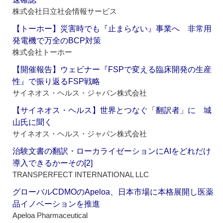
株式会社日立社会情報サービス
【トーホー】災害時でも『止まらない』事業へ 非常用
発電機で万全のBCP対策
株式会社トーホー
【開催報告】ウェビナー『FSPで変える臨床開発の生産
性』で振り返るFSP戦略
サイネオス・ヘルス・ジャパン株式会社
【サイネオス・ヘルス】世界とつなぐ「翻訳者」に 城
山氏に聞く
サイネオス・ヘルス・ジャパン株式会社
治験文書の翻訳・ローカライゼーションにAIをどれだけ
導入できるかーその[2]
TRANSPERFECT INTERNATIONAL LLC
グローバルCDMOのApeloa、日本市場に本格展開し医薬
品イノベーションを推進
Apeloa Pharmaceutical