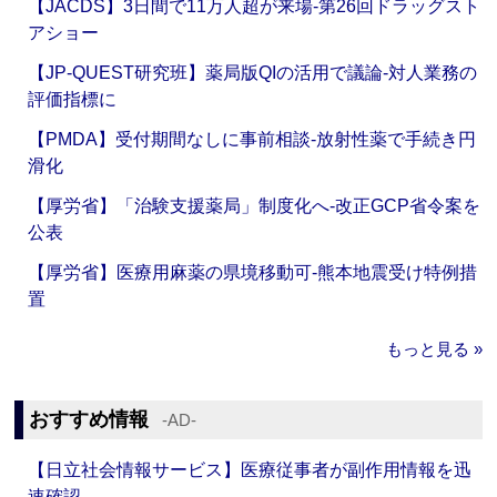
【JACDS】3日間で11万人超が来場‐第26回ドラッグスト
アショー
【JP-QUEST研究班】薬局版QIの活用で議論‐対人業務の
評価指標に
【PMDA】受付期間なしに事前相談‐放射性薬で手続き円
滑化
【厚労省】「治験支援薬局」制度化へ‐改正GCP省令案を
公表
【厚労省】医療用麻薬の県境移動可‐熊本地震受け特例措
置
もっと見る »
おすすめ情報
‐AD‐
【日立社会情報サービス】医療従事者が副作用情報を迅
速確認