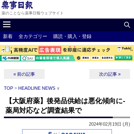
薬のことなら薬事日報ウェブサイト
新着
全カテゴリー
購読・購入・登録
« 前の記事
次の記事 »
TOP
>
HEADLINE NEWS
∨
【大阪府薬】後発品供給は悪化傾向に‐
薬局対応など調査結果で
2024年02月19日 (月)