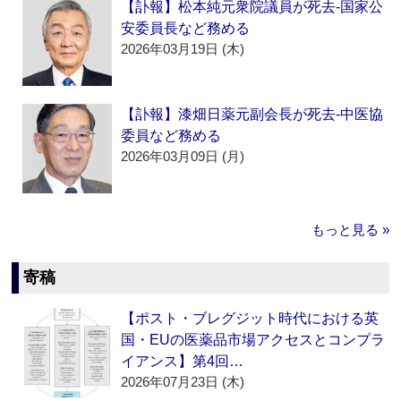
【訃報】松本純元衆院議員が死去‐国家公
安委員長など務める
2026年03月19日 (木)
【訃報】漆畑日薬元副会長が死去‐中医協
委員など務める
2026年03月09日 (月)
もっと見る »
寄稿
【ポスト・ブレグジット時代における英
国・EUの医薬品市場アクセスとコンプラ
イアンス】第4回…
2026年07月23日 (木)