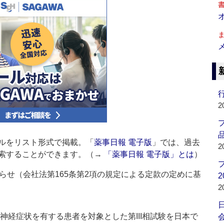
行
2
品
ルをリスト形式で掲載。「
薬事日報 電子版
」では、過去
2
索することができます。（→
「薬事日報 電子版」とは
）
らせ（会社法第165条第2項の規定による定款の定めに基
2
2
血管運動神経症状を有する患者を対象とした第III相試験を日本で
会