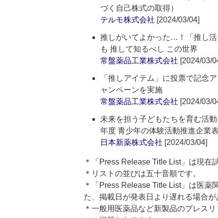
づく自己株式の取得）
テルモ株式会社
[2024/03/04]
推しがいてよかった…！「推し活
も 推して知るべし この世界
常盤薬品工業株式会社
[2024/03/0
「推しアイテム」に投票で記念ア
ャンペーンを実施
常盤薬品工業株式会社
[2024/03/0
未来を担う子どもたちを育む活動「
年度 青少年の体験活動推進企業
日本新薬株式会社
[2024/03/04]
＊「Press Release Title List
＊リストの並びは五十音順です。
＊「Press Release Title 
た、掲載日が発表日より遅れる場合が
＊一般用医薬品など新製品のプレスリリースのタ