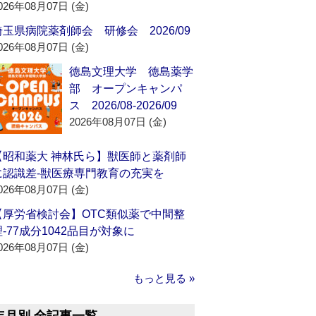
026年08月07日 (金)
埼玉県病院薬剤師会 研修会 2026/09
026年08月07日 (金)
徳島文理大学 徳島薬学
部 オープンキャンパ
ス 2026/08-2026/09
2026年08月07日 (金)
【昭和薬大 神林氏ら】獣医師と薬剤師
に認識差‐獣医療専門教育の充実を
026年08月07日 (金)
【厚労省検討会】OTC類似薬で中間整
理‐77成分1042品目が対象に
026年08月07日 (金)
もっと見る »