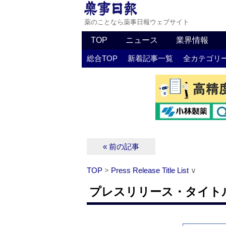
薬のことなら薬事日報ウェブサイト
TOP
ニュース
業界情報
総合TOP
新着記事一覧
全カテゴリ
« 前の記事
TOP
>
Press Release Title List
∨
プレスリリース・タイトルリス