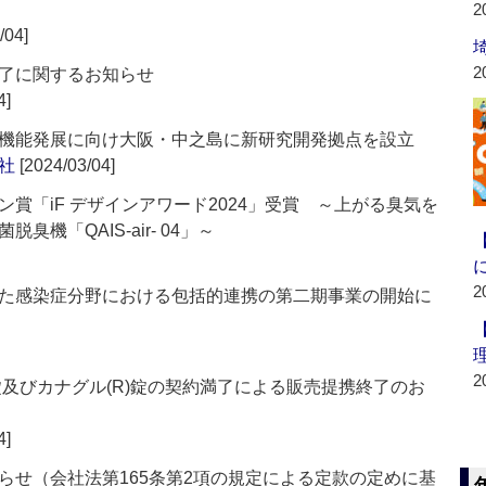
2
/04]
2
了に関するお知らせ
4]
機能発展に向け大阪・中之島に新研究開発拠点を設立
社
[2024/03/04]
賞「iF デザインアワード2024」受賞 ～上がる臭気を
機「QAIS-air- 04」～
2
た感染症分野における包括的連携の第二期事業の開始に
2
D錠及びカナグル(R)錠の契約満了による販売提携終了のお
4]
らせ（会社法第165条第2項の規定による定款の定めに基