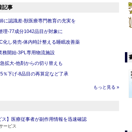
着記事
師に認識差‐獣医療専門教育の充実を
理‐77成分1042品目が対象に
C化し発売‐体内時計整える睡眠改善薬
務開始‐3PL専用物流施設
で急拡大‐他剤からの切り替えも
5％下げ‐8品目の再算定など了承
もっと見る »
ビス】医療従事者が副作用情報を迅速確認
サービス