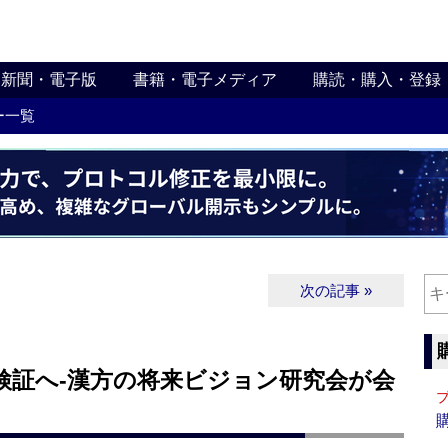
新聞・電子版
書籍・電子メディア
購読・購入・登録
ー一覧
次の記事 »
検証へ‐漢方の将来ビジョン研究会が会