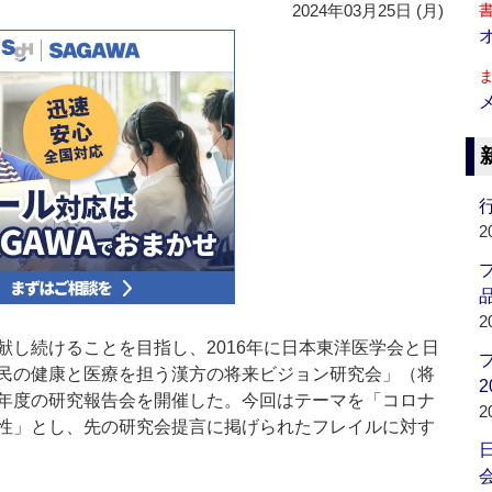
2024年03月25日 (月)
行
2
品
2
し続けることを目指し、2016年に日本東洋医学会と日
民の健康と医療を担う漢方の将来ビジョン研究会」（将
2
年度の研究報告会を開催した。今回はテーマを「コロナ
2
性」とし、先の研究会提言に掲げられたフレイルに対す
会