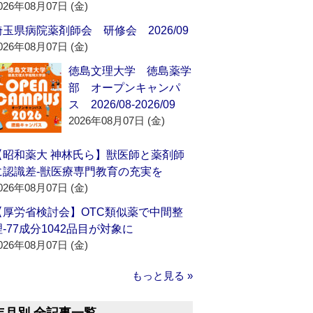
026年08月07日 (金)
埼玉県病院薬剤師会 研修会 2026/09
026年08月07日 (金)
徳島文理大学 徳島薬学
部 オープンキャンパ
ス 2026/08-2026/09
2026年08月07日 (金)
【昭和薬大 神林氏ら】獣医師と薬剤師
に認識差‐獣医療専門教育の充実を
026年08月07日 (金)
【厚労省検討会】OTC類似薬で中間整
理‐77成分1042品目が対象に
026年08月07日 (金)
もっと見る »