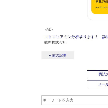
‐AD‐
ニトロソアミン分析承ります！ 詳
蝶理株式会社
« 前の記事
購読の
メー