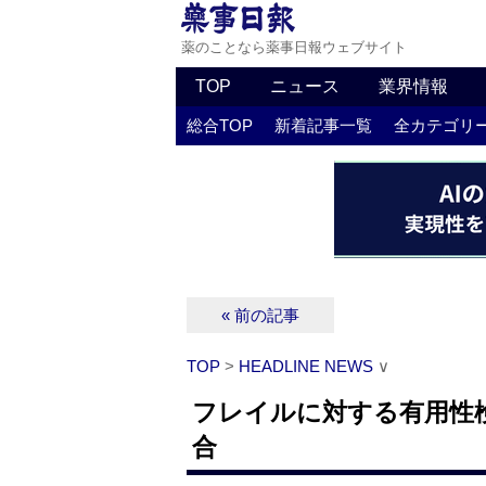
薬のことなら薬事日報ウェブサイト
TOP
ニュース
業界情報
総合TOP
新着記事一覧
全カテゴリ
« 前の記事
TOP
>
HEADLINE NEWS
∨
フレイルに対する有用性
合