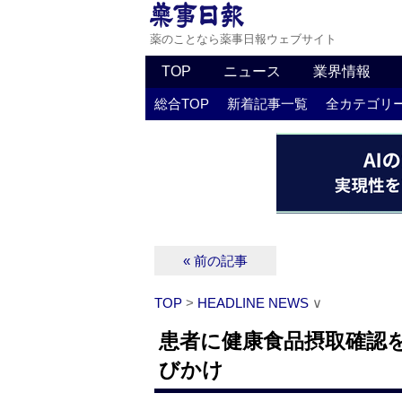
薬のことなら薬事日報ウェブサイト
TOP
ニュース
業界情報
総合TOP
新着記事一覧
全カテゴリ
« 前の記事
TOP
>
HEADLINE NEWS
∨
患者に健康食品摂取確認
びかけ