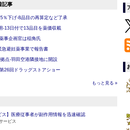
着記事
5％下げ‐8品目の再算定など了承
‐13日付で13品目を薬価収載
‐薬事企画官は稲角氏
緊急避妊薬事業で報告書
O拠点‐羽田空港隣接地に開設
‐第26回ドラッグストアショー
もっと見る »
ビス】医療従事者が副作用情報を迅速確認
サービス