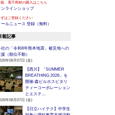
書籍、電子商材の購入はこちら
オンラインショップ
まずはご登録ください
メールニュース 登録（無料）
新着記事
各社の「令和8年熊本地震」被災地への
支援（順位不動）
026年08月07日 (金)
【西川】「SUMMER
BREATHING 2026」を
開催‐森ビルホスピタリ
ティーコーポレーション
とエステ…
026年08月07日 (金)
【日立ハイテク】中学生
対象に理科教育支援活動