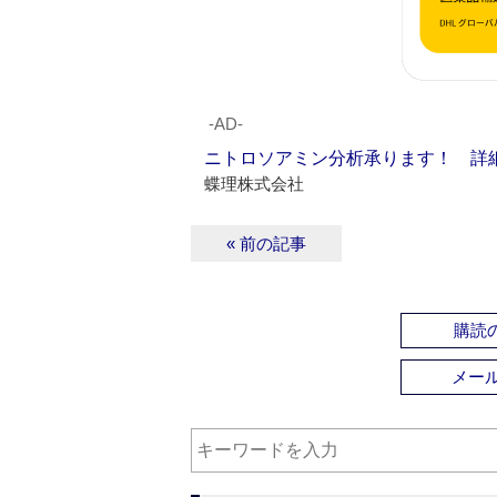
‐AD‐
ニトロソアミン分析承ります！ 詳
蝶理株式会社
« 前の記事
購読の
メー