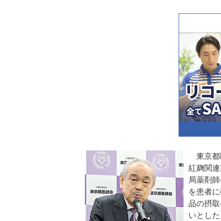
東京都医
紅麹関連
局薬剤師
を患者に
品の摂取
いとした