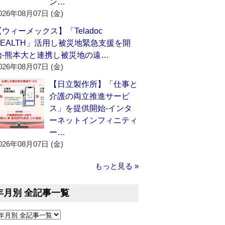
ン…
026年08月07日 (金)
【ウィーメックス】「Teladoc
HEALTH」活用し被災地緊急支援を開
始‐熊本大と連携し被災地の遠…
026年08月07日 (金)
【日立製作所】「仕事と
介護の両立推進サービ
ス」を提供開始‐インタ
ーネットインフィニティ
ー…
026年08月07日 (金)
もっと見る »
年月別 全記事一覧