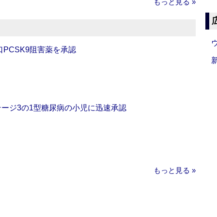
もっと見る »
口PCSK9阻害薬を承認
をステージ3の1型糖尿病の小児に迅速承認
もっと見る »