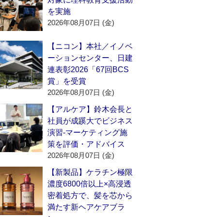
を実施
2026年08月07日 (金)
【ニコン】本社／イノベ
ーションセンター、日建
連表彰2026「67回BCS
賞」を受賞
2026年08月07日 (金)
【アルケア】鈴木会長と
社員が成蹊大でビジネス
演習‐マーケティング施
策を評価・アドバイス
2026年08月07日 (金)
【新製品】ケラチン極限
濃度6800倍以上×高浸透
密着処方で、髪を芯から
満たす新ヘアケアブラ