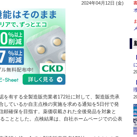
2024年04月12日 (金)
2
を有する全製造販売業者172社に対して、製造販売承
2
合しているか自主点検の実施を求める通知を5日付で発
信頼確保を目指す。薬価収載された全後発品を対象と
告することとした。点検結果は、自社ホームページでの公表