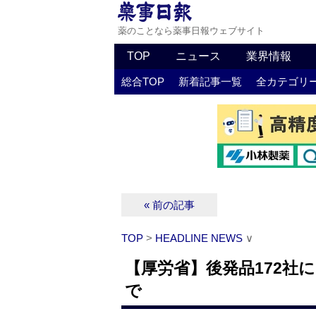
薬のことなら薬事日報ウェブサイト
TOP
ニュース
業界情報
総合TOP
新着記事一覧
全カテゴリ
« 前の記事
TOP
>
HEADLINE NEWS
∨
【厚労省】後発品172社
で