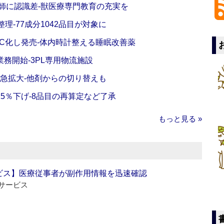
師に認識差‐獣医療専門教育の充実を
理‐77成分1042品目が対象に
C化し発売‐体内時計整える睡眠改善薬
務開始‐3PL専用物流施設
で急拡大‐他剤からの切り替えも
5％下げ‐8品目の再算定など了承
もっと見る »
ビス】医療従事者が副作用情報を迅速確認
サービス