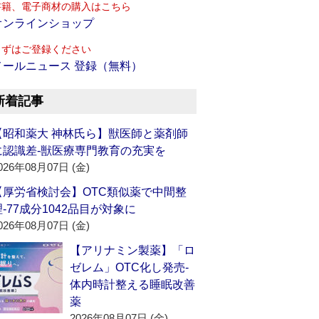
書籍、電子商材の購入はこちら
オンラインショップ
まずはご登録ください
メールニュース 登録（無料）
新着記事
【昭和薬大 神林氏ら】獣医師と薬剤師
に認識差‐獣医療専門教育の充実を
026年08月07日 (金)
【厚労省検討会】OTC類似薬で中間整
理‐77成分1042品目が対象に
026年08月07日 (金)
【アリナミン製薬】「ロ
ゼレム」OTC化し発売‐
体内時計整える睡眠改善
薬
2026年08月07日 (金)