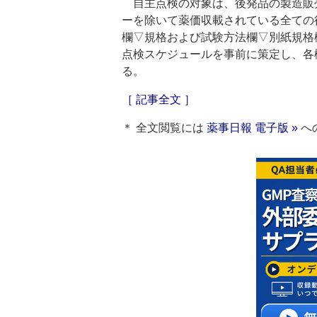
自主点検の対象は、後発品の製造販売
ーを除いて薬価収載されている全ての
欄▽規格および試験方法欄▽別紙規格
点検スケジュールを事前に策定し、各
る。
［ 記事全文 ］
＊ 全文閲覧には
薬事日報 電子版 »
へ