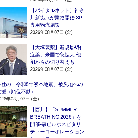
【バイタルネット】神奈
川新拠点が業務開始‐3PL
専用物流施設
2026年08月07日 (金)
【大塚製薬】新規IgA腎
症薬、米国で急拡大‐他
剤からの切り替えも
2026年08月07日 (金)
各社の「令和8年熊本地震」被災地への
支援（順位不動）
026年08月07日 (金)
【西川】「SUMMER
BREATHING 2026」を
開催‐森ビルホスピタリ
ティーコーポレーション