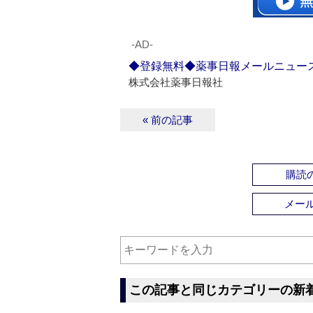
‐AD‐
◆登録無料◆薬事日報メールニュー
株式会社薬事日報社
« 前の記事
購読の
メー
この記事と同じカテゴリーの新