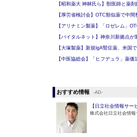
【昭和薬大 神林氏ら】獣医師と薬剤
【厚労省検討会】OTC類似薬で中間整
【アリナミン製薬】「ロゼレム」OT
【バイタルネット】神奈川新拠点が業
【大塚製薬】新規IgA腎症薬、米国
【中医協総会】「ヒフデュラ」薬価1
おすすめ情報
‐AD‐
【日立社会情報サー
株式会社日立社会情報