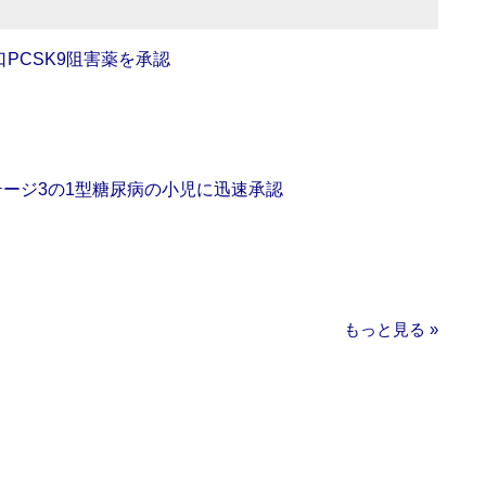
口PCSK9阻害薬を承認
をステージ3の1型糖尿病の小児に迅速承認
もっと見る »