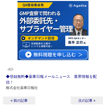
‐AD‐
◆登録無料◆薬事日報メールニュース 業界情報を配
信！
株式会社薬事日報社
« 前の記事
次の記事 »