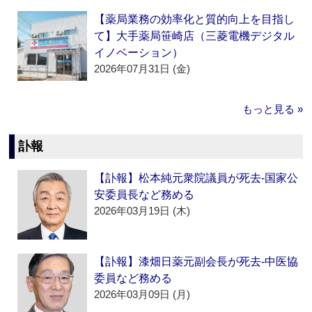
【薬局業務の効率化と質的向上を目指し
て】大手薬局笹崎店（三菱電機デジタル
イノベーション）
2026年07月31日 (金)
もっと見る »
訃報
【訃報】松本純元衆院議員が死去‐国家公
安委員長など務める
2026年03月19日 (木)
【訃報】漆畑日薬元副会長が死去‐中医協
委員など務める
2026年03月09日 (月)