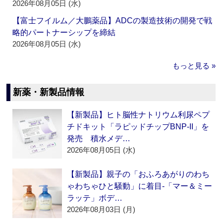
2026年08月05日 (水)
【富士フイルム／大鵬薬品】ADCの製造技術の開発で戦
略的パートナーシップを締結
2026年08月05日 (水)
もっと見る »
新薬・新製品情報
【新製品】ヒト脳性ナトリウム利尿ペプ
チドキット「ラピッドチップBNP-II」を
発売 積水メデ…
2026年08月05日 (水)
【新製品】親子の「おふろあがりのわち
ゃわちゃひと騒動」に着目‐「マー＆ミー
ラッテ」ボデ…
2026年08月03日 (月)