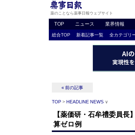
薬のことなら薬事日報ウェブサイト
TOP
ニュース
業界情報
総合TOP
新着記事一覧
全カテゴリ
« 前の記事
TOP
>
HEADLINE NEWS
∨
【薬価研・石牟禮委員長
算ゼロ例