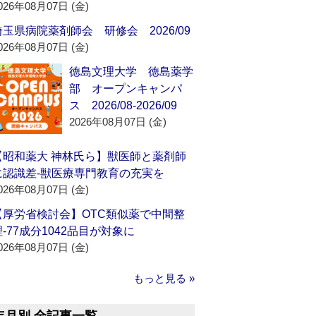
026年08月07日 (金)
埼玉県病院薬剤師会 研修会 2026/09
026年08月07日 (金)
徳島文理大学 徳島薬学
部 オープンキャンパ
ス 2026/08-2026/09
2026年08月07日 (金)
【昭和薬大 神林氏ら】獣医師と薬剤師
に認識差‐獣医療専門教育の充実を
026年08月07日 (金)
【厚労省検討会】OTC類似薬で中間整
理‐77成分1042品目が対象に
026年08月07日 (金)
もっと見る »