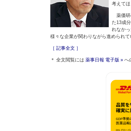
考えてほ
薬価研
た13成
れなかっ
様々な企業が関わりながら進められて
［ 記事全文 ］
＊ 全文閲覧には
薬事日報 電子版 »
へ