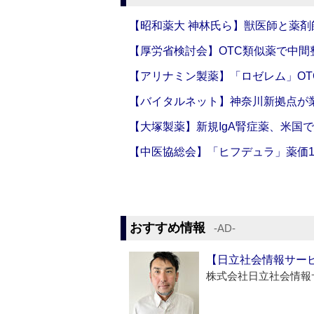
【昭和薬大 神林氏ら】獣医師と薬剤
【厚労省検討会】OTC類似薬で中間整
【アリナミン製薬】「ロゼレム」OT
【バイタルネット】神奈川新拠点が業
【大塚製薬】新規IgA腎症薬、米国
【中医協総会】「ヒフデュラ」薬価1
おすすめ情報
‐AD‐
【日立社会情報サー
株式会社日立社会情報