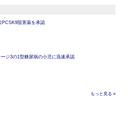
口PCSK9阻害薬を承認
をステージ3の1型糖尿病の小児に迅速承認
もっと見る »