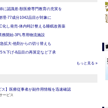
師に認識差‐獣医療専門教育の充実を
理‐77成分1042品目が対象に
C化し発売‐体内時計整える睡眠改善薬
務開始‐3PL専用物流施設
で急拡大‐他剤からの切り替えも
5％下げ‐8品目の再算定など了承
もっと見る »
ビス】医療従事者が副作用情報を迅速確認
サービス