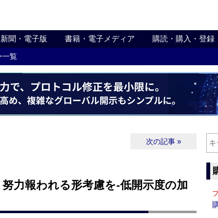
新聞・電子版
書籍・電子メディア
購読・購入・登録
ー一覧
次の記事 »
】努力報われる形考慮を‐低開示度の加