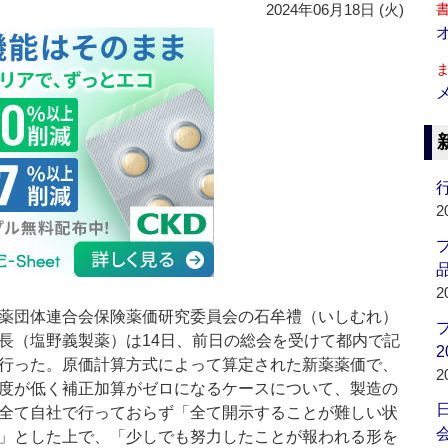
2024年06月18日 (火)
行
2
品
2
薬団体連合会保険薬価研究委員会の石牟禮（いしむれ）
長（塩野義製薬）は14日、前日の総会を受けて都内で記
2
行った。原価計算方式によって算定された新薬薬価で、
2
度が低く補正加算がゼロになるケースについて、製造の
全て自社で行っておらず「全て開示することが難しい状
会
」とした上で、「少しでも努力したことが報われる形を