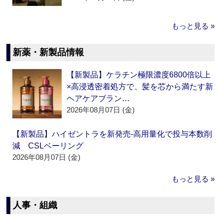
もっと見る »
新薬・新製品情報
【新製品】ケラチン極限濃度6800倍以上
×高浸透密着処方で、髪を芯から満たす新
ヘアケアブラン…
2026年08月07日 (金)
【新製品】ハイゼントラを新発売‐高用量化で投与本数削
減 CSLベーリング
2026年08月07日 (金)
もっと見る »
人事・組織