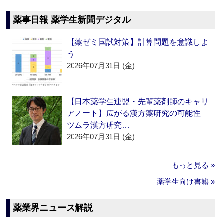
薬事日報 薬学生新聞デジタル
【薬ゼミ国試対策】計算問題を意識しよ
う
2026年07月31日 (金)
【日本薬学生連盟・先輩薬剤師のキャリ
アノート】広がる漢方薬研究の可能性
ツムラ漢方研究…
2026年07月31日 (金)
もっと見る »
薬学生向け書籍 »
薬業界ニュース解説