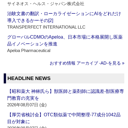
サイネオス・ヘルス・ジャパン株式会社
治験文書の翻訳・ローカライゼーションにAIをどれだけ
導入できるかーその[2]
TRANSPERFECT INTERNATIONAL LLC
グローバルCDMOのApeloa、日本市場に本格展開し医薬
品イノベーションを推進
Apeloa Pharmaceutical
おすすめ情報 アーカイブ ‐AD‐を見る »
HEADLINE NEWS
【昭和薬大 神林氏ら】獣医師と薬剤師に認識差‐獣医療専
門教育の充実を
2026年08月07日 (金)
【厚労省検討会】OTC類似薬で中間整理‐77成分1042品
目が対象に