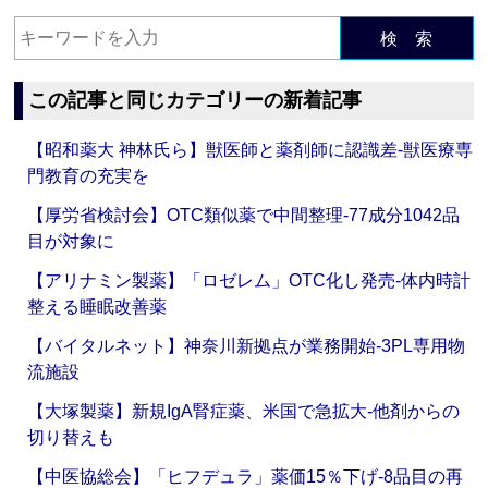
検 索
この記事と同じカテゴリーの新着記事
【昭和薬大 神林氏ら】獣医師と薬剤師に認識差‐獣医療専
門教育の充実を
【厚労省検討会】OTC類似薬で中間整理‐77成分1042品
目が対象に
【アリナミン製薬】「ロゼレム」OTC化し発売‐体内時計
整える睡眠改善薬
【バイタルネット】神奈川新拠点が業務開始‐3PL専用物
流施設
【大塚製薬】新規IgA腎症薬、米国で急拡大‐他剤からの
切り替えも
【中医協総会】「ヒフデュラ」薬価15％下げ‐8品目の再