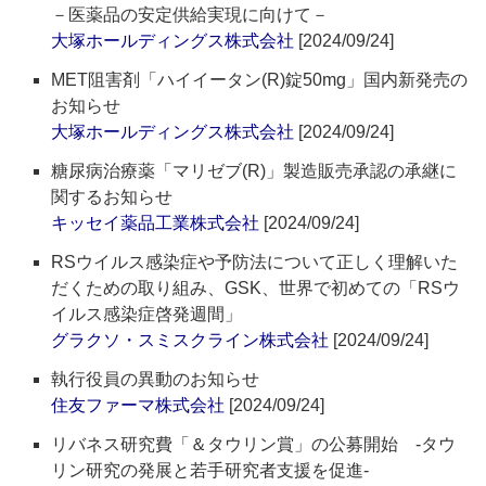
－医薬品の安定供給実現に向けて－
大塚ホールディングス株式会社
[2024/09/24]
MET阻害剤「ハイイータン(R)錠50mg」国内新発売の
お知らせ
大塚ホールディングス株式会社
[2024/09/24]
糖尿病治療薬「マリゼブ(R)」製造販売承認の承継に
関するお知らせ
キッセイ薬品工業株式会社
[2024/09/24]
RSウイルス感染症や予防法について正しく理解いた
だくための取り組み、GSK、世界で初めての「RSウ
イルス感染症啓発週間」
グラクソ・スミスクライン株式会社
[2024/09/24]
執行役員の異動のお知らせ
住友ファーマ株式会社
[2024/09/24]
リバネス研究費「＆タウリン賞」の公募開始 ‐タウ
リン研究の発展と若手研究者支援を促進‐