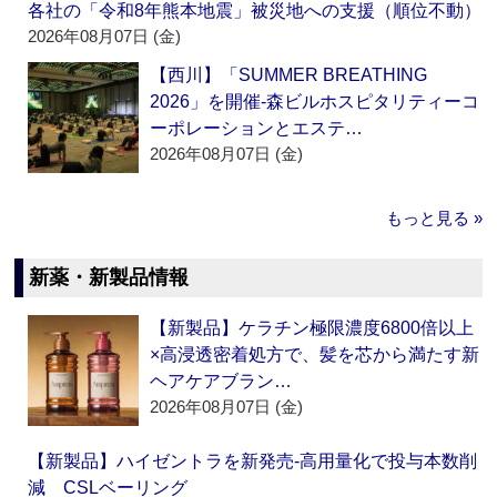
各社の「令和8年熊本地震」被災地への支援（順位不動）
2026年08月07日 (金)
【西川】「SUMMER BREATHING
2026」を開催‐森ビルホスピタリティーコ
ーポレーションとエステ…
2026年08月07日 (金)
もっと見る »
新薬・新製品情報
【新製品】ケラチン極限濃度6800倍以上
×高浸透密着処方で、髪を芯から満たす新
ヘアケアブラン…
2026年08月07日 (金)
【新製品】ハイゼントラを新発売‐高用量化で投与本数削
減 CSLベーリング