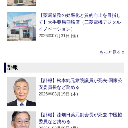
【薬局業務の効率化と質的向上を目指し
て】大手薬局笹崎店（三菱電機デジタル
イノベーション）
2026年07月31日 (金)
もっと見る »
訃報
【訃報】松本純元衆院議員が死去‐国家公
安委員長など務める
2026年03月19日 (木)
【訃報】漆畑日薬元副会長が死去‐中医協
委員など務める