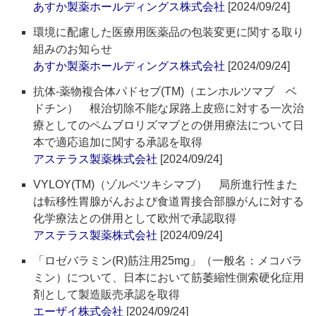
あすか製薬ホールディングス株式会社
[2024/09/24]
環境に配慮した医療用医薬品の包装変更に関する取り
組みのお知らせ
あすか製薬ホールディングス株式会社
[2024/09/24]
抗体-薬物複合体パドセブ(TM)（エンホルツマブ ベ
ドチン） 根治切除不能な尿路上皮癌に対する一次治
療としてのペムブロリズマブとの併用療法について日
本で適応追加に関する承認を取得
アステラス製薬株式会社
[2024/09/24]
VYLOY(TM)（ゾルベツキシマブ） 局所進行性また
は転移性胃腺がんおよび食道胃接合部腺がんに対する
化学療法との併用として欧州で承認取得
アステラス製薬株式会社
[2024/09/24]
「ロゼバラミン(R)筋注用25mg」（一般名：メコバラ
ミン）について、日本において筋萎縮性側索硬化症用
剤として製造販売承認を取得
エーザイ株式会社
[2024/09/24]