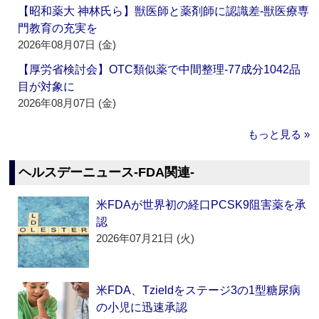
【昭和薬大 神林氏ら】獣医師と薬剤師に認識差‐獣医療専
門教育の充実を
2026年08月07日 (金)
【厚労省検討会】OTC類似薬で中間整理‐77成分1042品
目が対象に
2026年08月07日 (金)
もっと見る »
ヘルスデーニュース‐FDA関連‐
米FDAが世界初の経口PCSK9阻害薬を承
認
2026年07月21日 (火)
米FDA、Tzieldをステージ3の1型糖尿病
の小児に迅速承認