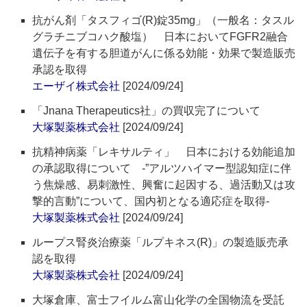
抗がん剤「タスフィゴ(R)錠35mg」（一般名：タスル
グラチニブコハク酸塩） 日本においてFGFR2融合
遺伝子を有する胆道がんに係る効能・効果で製造販売
承認を取得
エーザイ株式会社
[2024/09/24]
「Jnana Therapeutics社」の買収完了について
大塚製薬株式会社
[2024/09/24]
抗精神病薬「レキサルティ」 日本における効能追加
の承認取得について ‐”アルツハイマー型認知症に伴
う焦燥感、易刺激性、興奮に起因する、過活動又は攻
撃的言動”について、国内初となる適応症を取得‐
大塚製薬株式会社
[2024/09/24]
ループス腎炎治療薬「ルプキネス(R)」の製造販売承
認を取得
大塚製薬株式会社
[2024/09/24]
大塚倉庫、富士フイルム富山化学の全国物流を受託