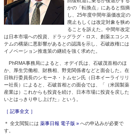
回復軌道に乗るか後退かする
かの「転換点」にあると指摘
し、25年度中間年薬価改定の
廃止もしくは改定対象を狭め
ることを訴えた。中間年改定
は日本市場への投資、ドラッグラグ・ロス、創薬エコシス
テムの構築に悪影響があるとの認識を示し、石破政権には
イノベーション推進策の継続を強く求めた。
PhRMA事務局によると、オデイ氏は、石破茂首相のほ
か、厚生労働相、財務相、野党関係者などと面会した。在
日執行委員長のシモーネ・トムセン氏（日本イーライリリ
ー社長）によると、石破首相との面会では、「（米国製薬
産業は）これからも投資を続け、日本市場に投資を戻した
いとはっきり申し上げた」という。
［ 記事全文 ］
＊ 全文閲覧には
薬事日報 電子版 »
への申込みが必要で
す。