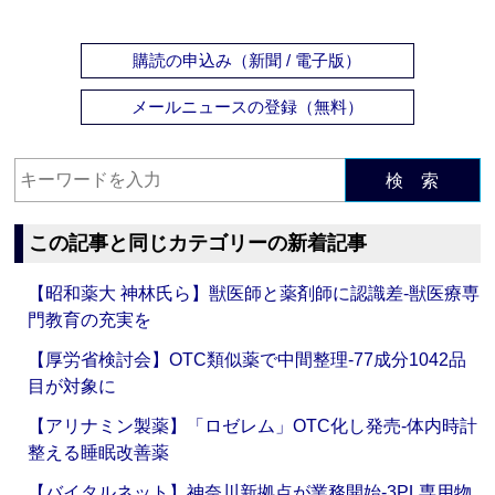
購読の申込み（新聞 / 電子版）
メールニュースの登録（無料）
検 索
この記事と同じカテゴリーの新着記事
【昭和薬大 神林氏ら】獣医師と薬剤師に認識差‐獣医療専
門教育の充実を
【厚労省検討会】OTC類似薬で中間整理‐77成分1042品
目が対象に
【アリナミン製薬】「ロゼレム」OTC化し発売‐体内時計
整える睡眠改善薬
【バイタルネット】神奈川新拠点が業務開始‐3PL専用物