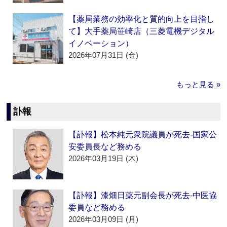
【薬局業務の効率化と質的向上を目指し
て】大手薬局笹崎店（三菱電機デジタル
イノベーション）
2026年07月31日 (金)
もっと見る »
訃報
【訃報】松本純元衆院議員が死去‐国家公
安委員長など務める
2026年03月19日 (木)
【訃報】漆畑日薬元副会長が死去‐中医協
委員など務める
2026年03月09日 (月)