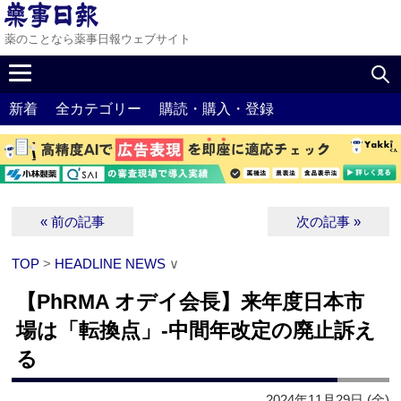
薬のことなら薬事日報ウェブサイト
新着
全カテゴリー
購読・購入・登録
« 前の記事
次の記事 »
TOP
>
HEADLINE NEWS
∨
【PhRMA オデイ会長】来年度日本市
場は「転換点」‐中間年改定の廃止訴え
る
2024年11月29日 (金)