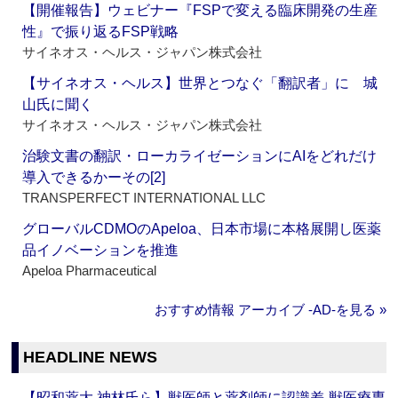
【開催報告】ウェビナー『FSPで変える臨床開発の生産
性』で振り返るFSP戦略
サイネオス・ヘルス・ジャパン株式会社
【サイネオス・ヘルス】世界とつなぐ「翻訳者」に 城
山氏に聞く
サイネオス・ヘルス・ジャパン株式会社
治験文書の翻訳・ローカライゼーションにAIをどれだけ
導入できるかーその[2]
TRANSPERFECT INTERNATIONAL LLC
グローバルCDMOのApeloa、日本市場に本格展開し医薬
品イノベーションを推進
Apeloa Pharmaceutical
おすすめ情報 アーカイブ ‐AD‐を見る »
HEADLINE NEWS
【昭和薬大 神林氏ら】獣医師と薬剤師に認識差‐獣医療専