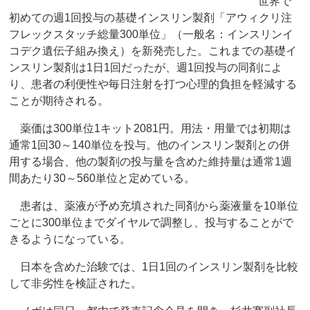
世界で
初めての週1回投与の基礎インスリン製剤「アウィクリ注
フレックスタッチ総量300単位」（一般名：インスリンイ
コデク遺伝子組み換え）を新発売した。これまでの基礎イ
ンスリン製剤は1日1回だったが、週1回投与の同剤によ
り、患者の利便性や毎日注射を打つ心理的負担を軽減する
ことが期待される。
薬価は300単位1キット2081円。用法・用量では初期は
通常1回30～140単位を投与。他のインスリン製剤との併
用する場合、他の製剤の投与量を含めた維持量は通常1週
間あたり30～560単位と定めている。
患者は、薬液が予め充填された同剤から薬液量を10単位
ごとに300単位までダイヤルで調整し、投与することがで
きるようになっている。
日本を含めた治験では、1日1回のインスリン製剤を比較
して非劣性を検証された。