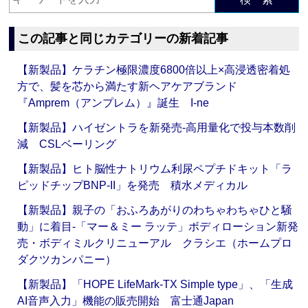
この記事と同じカテゴリーの新着記事
【新製品】ケラチン極限濃度6800倍以上×高浸透密着処
方で、髪を芯から満たす新ヘアケアブランド
『Amprem（アンプレム）』誕生 I-ne
【新製品】ハイゼントラを新発売‐高用量化で投与本数削
減 CSLベーリング
【新製品】ヒト脳性ナトリウム利尿ペプチドキット「ラ
ピッドチップBNP-II」を発売 積水メディカル
【新製品】親子の「おふろあがりのわちゃわちゃひと騒
動」に着目‐「マー＆ミー ラッテ」ボディローション新発
売・ボディミルクリニューアル クラシエ（ホームプロ
ダクツカンパニー）
【新製品】「HOPE LifeMark-TX Simple type」、「生成
AI音声入力」機能の販売開始 富士通Japan