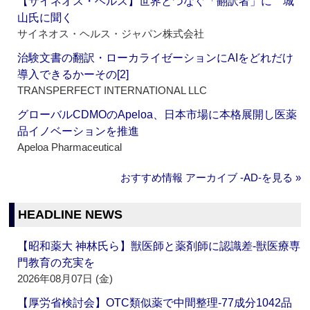
【サイネオス・ヘルス】世界とつなぐ「翻訳者」に 城
山氏に聞く
サイネオス・ヘルス・ジャパン株式会社
治験文書の翻訳・ローカライゼーションにAIをどれだけ
導入できるかーその[2]
TRANSPERFECT INTERNATIONAL LLC
グローバルCDMOのApeloa、日本市場に本格展開し医薬
品イノベーションを推進
Apeloa Pharmaceutical
おすすめ情報 アーカイブ ‐AD‐を見る »
HEADLINE NEWS
【昭和薬大 神林氏ら】獣医師と薬剤師に認識差‐獣医療専
門教育の充実を
2026年08月07日 (金)
【厚労省検討会】OTC類似薬で中間整理‐77成分1042品