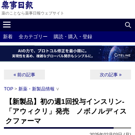
薬のことなら薬事日報ウェブサイト
新着
全カテゴリー
購読・購入・登録
« 前の記事
次の記事 »
TOP
>
新薬・新製品情報
∨
【新製品】初の週1回投与インスリン‐
「アウィクリ」発売 ノボノルディス
クファーマ
2025年02月03日 (月)