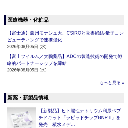
医療機器・化粧品
【富士通】豪州モナシュ大、CSIROと覚書締結‐量子コン
ピューティングで連携強化
2026年08月05日 (水)
【富士フイルム／大鵬薬品】ADCの製造技術の開発で戦
略的パートナーシップを締結
2026年08月05日 (水)
もっと見る »
新薬・新製品情報
【新製品】ヒト脳性ナトリウム利尿ペプ
チドキット「ラピッドチップBNP-II」を
発売 積水メデ…