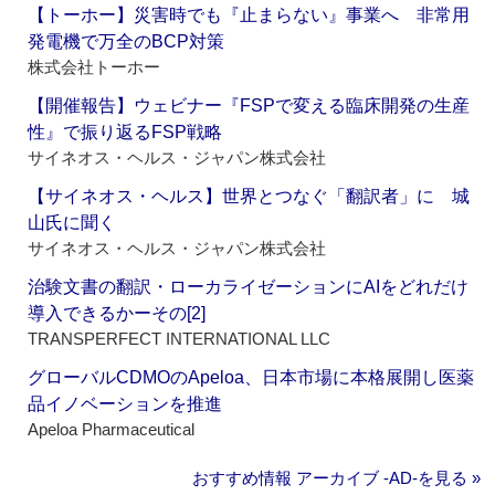
【トーホー】災害時でも『止まらない』事業へ 非常用
発電機で万全のBCP対策
株式会社トーホー
【開催報告】ウェビナー『FSPで変える臨床開発の生産
性』で振り返るFSP戦略
サイネオス・ヘルス・ジャパン株式会社
【サイネオス・ヘルス】世界とつなぐ「翻訳者」に 城
山氏に聞く
サイネオス・ヘルス・ジャパン株式会社
治験文書の翻訳・ローカライゼーションにAIをどれだけ
導入できるかーその[2]
TRANSPERFECT INTERNATIONAL LLC
グローバルCDMOのApeloa、日本市場に本格展開し医薬
品イノベーションを推進
Apeloa Pharmaceutical
おすすめ情報 アーカイブ ‐AD‐を見る »