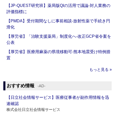
【JP-QUEST研究班】薬局版QIの活用で議論‐対人業務の
評価指標に
【PMDA】受付期間なしに事前相談‐放射性薬で手続き円
滑化
【厚労省】「治験支援薬局」制度化へ‐改正GCP省令案を
公表
【厚労省】医療用麻薬の県境移動可‐熊本地震受け特例措
置
もっと見る »
おすすめ情報
‐AD‐
【日立社会情報サービス】医療従事者が副作用情報を迅
速確認
株式会社日立社会情報サービス