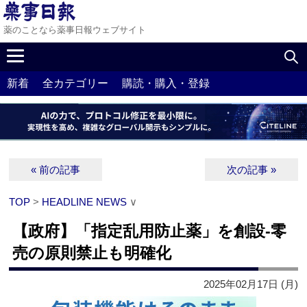
薬のことなら薬事日報ウェブサイト
新着
全カテゴリー
購読・購入・登録
« 前の記事
次の記事 »
TOP
>
HEADLINE NEWS
∨
【政府】「指定乱用防止薬」を創設‐零
売の原則禁止も明確化
2025年02月17日 (月)