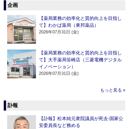
企画
【薬局業務の効率化と質的向上を目指し
て】わかば薬局（東邦薬品）
2026年07月31日 (金)
【薬局業務の効率化と質的向上を目指し
て】大手薬局笹崎店（三菱電機デジタル
イノベーション）
2026年07月31日 (金)
もっと見る »
訃報
【訃報】松本純元衆院議員が死去‐国家公
安委員長など務める