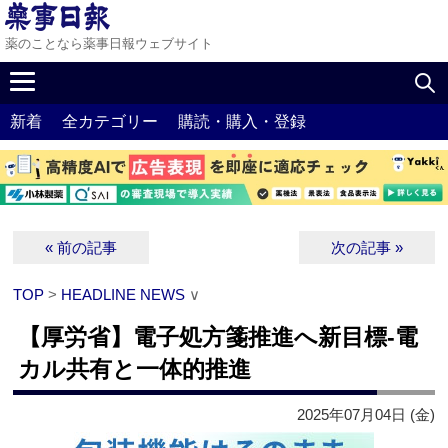
薬のことなら薬事日報ウェブサイト
新着
全カテゴリー
購読・購入・登録
« 前の記事
次の記事 »
TOP
>
HEADLINE NEWS
∨
【厚労省】電子処方箋推進へ新目標‐電
カル共有と一体的推進
2025年07月04日 (金)