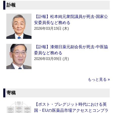
訃報
【訃報】松本純元衆院議員が死去‐国家公
安委員長など務める
2026年03月19日 (木)
【訃報】漆畑日薬元副会長が死去‐中医協
委員など務める
2026年03月09日 (月)
もっと見る »
寄稿
【ポスト・ブレグジット時代における英
国・EUの医薬品市場アクセスとコンプラ