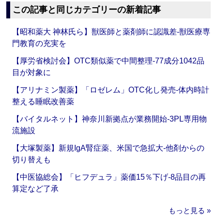
この記事と同じカテゴリーの新着記事
【昭和薬大 神林氏ら】獣医師と薬剤師に認識差‐獣医療専
門教育の充実を
【厚労省検討会】OTC類似薬で中間整理‐77成分1042品
目が対象に
【アリナミン製薬】「ロゼレム」OTC化し発売‐体内時計
整える睡眠改善薬
【バイタルネット】神奈川新拠点が業務開始‐3PL専用物
流施設
【大塚製薬】新規IgA腎症薬、米国で急拡大‐他剤からの
切り替えも
【中医協総会】「ヒフデュラ」薬価15％下げ‐8品目の再
算定など了承
もっと見る »