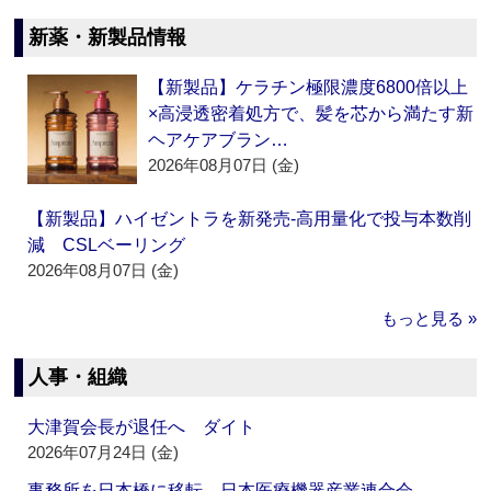
新薬・新製品情報
【新製品】ケラチン極限濃度6800倍以上
×高浸透密着処方で、髪を芯から満たす新
ヘアケアブラン…
2026年08月07日 (金)
【新製品】ハイゼントラを新発売‐高用量化で投与本数削
減 CSLベーリング
2026年08月07日 (金)
もっと見る »
人事・組織
大津賀会長が退任へ ダイト
2026年07月24日 (金)
事務所を日本橋に移転 日本医療機器産業連合会