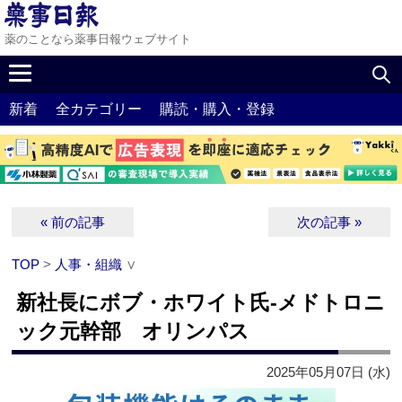
薬のことなら薬事日報ウェブサイト
新着
全カテゴリー
購読・購入・登録
« 前の記事
次の記事 »
TOP
>
人事・組織
∨
新社長にボブ・ホワイト氏‐メドトロニ
ック元幹部 オリンパス
2025年05月07日 (水)