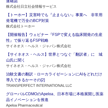
速確認
株式会社日立社会情報サービス
【トーホー】災害時でも『止まらない』事業へ 非常用
発電機で万全のBCP対策
株式会社トーホー
【開催報告】ウェビナー『FSPで変える臨床開発の生産
性』で振り返るFSP戦略
サイネオス・ヘルス・ジャパン株式会社
【サイネオス・ヘルス】世界とつなぐ「翻訳者」に 城
山氏に聞く
サイネオス・ヘルス・ジャパン株式会社
治験文書の翻訳・ローカライゼーションにAIをどれだけ
導入できるかーその[2]
TRANSPERFECT INTERNATIONAL LLC
グローバルCDMOのApeloa、日本市場に本格展開し医薬
品イノベーションを推進
Apeloa Pharmaceutical