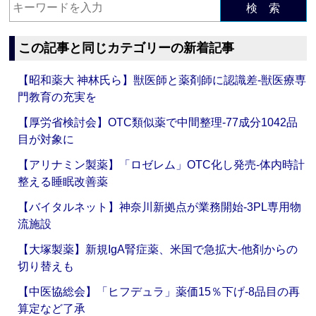
検 索
この記事と同じカテゴリーの新着記事
【昭和薬大 神林氏ら】獣医師と薬剤師に認識差‐獣医療専
門教育の充実を
【厚労省検討会】OTC類似薬で中間整理‐77成分1042品
目が対象に
【アリナミン製薬】「ロゼレム」OTC化し発売‐体内時計
整える睡眠改善薬
【バイタルネット】神奈川新拠点が業務開始‐3PL専用物
流施設
【大塚製薬】新規IgA腎症薬、米国で急拡大‐他剤からの
切り替えも
【中医協総会】「ヒフデュラ」薬価15％下げ‐8品目の再
算定など了承