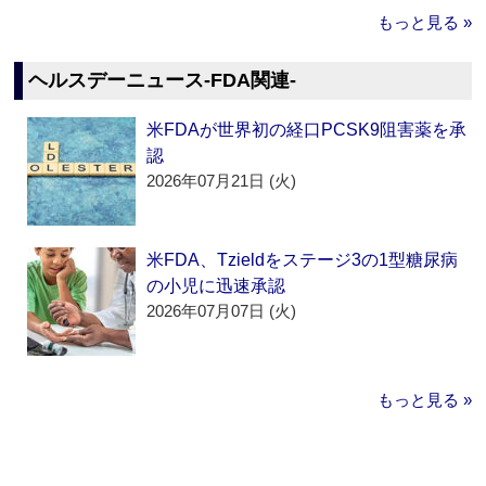
もっと見る »
ヘルスデーニュース‐FDA関連‐
米FDAが世界初の経口PCSK9阻害薬を承
認
2026年07月21日 (火)
米FDA、Tzieldをステージ3の1型糖尿病
の小児に迅速承認
2026年07月07日 (火)
もっと見る »