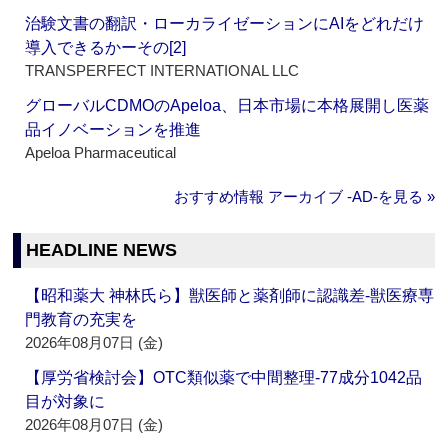
治験文書の翻訳・ローカライゼーションにAIをどれだけ
導入できるかーその[2]
TRANSPERFECT INTERNATIONAL LLC
グローバルCDMOのApeloa、日本市場に本格展開し医薬
品イノベーションを推進
Apeloa Pharmaceutical
おすすめ情報 アーカイブ ‐AD‐を見る »
HEADLINE NEWS
【昭和薬大 神林氏ら】獣医師と薬剤師に認識差‐獣医療専
門教育の充実を
2026年08月07日 (金)
【厚労省検討会】OTC類似薬で中間整理‐77成分1042品
目が対象に
2026年08月07日 (金)