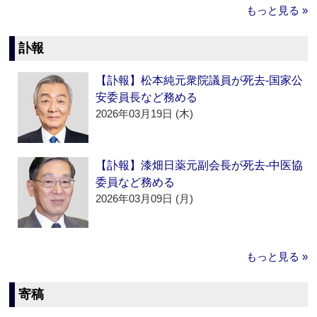
もっと見る »
訃報
【訃報】松本純元衆院議員が死去‐国家公
安委員長など務める
2026年03月19日 (木)
【訃報】漆畑日薬元副会長が死去‐中医協
委員など務める
2026年03月09日 (月)
もっと見る »
寄稿