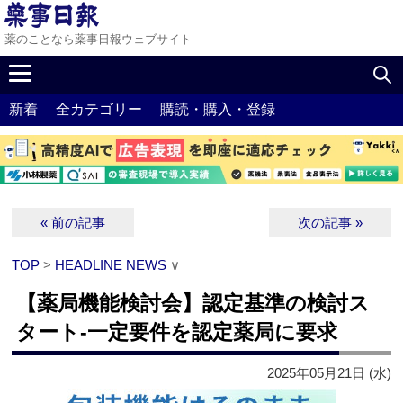
薬のことなら薬事日報ウェブサイト
新着
全カテゴリー
購読・購入・登録
« 前の記事
次の記事 »
TOP
>
HEADLINE NEWS
∨
【薬局機能検討会】認定基準の検討ス
タート‐一定要件を認定薬局に要求
2025年05月21日 (水)