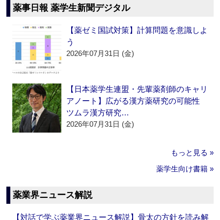
薬事日報 薬学生新聞デジタル
【薬ゼミ国試対策】計算問題を意識しよ
う
2026年07月31日 (金)
【日本薬学生連盟・先輩薬剤師のキャリ
アノート】広がる漢方薬研究の可能性
ツムラ漢方研究…
2026年07月31日 (金)
もっと見る »
薬学生向け書籍 »
薬業界ニュース解説
【対話で学ぶ薬業界ニュース解説】骨太の方針を読み解