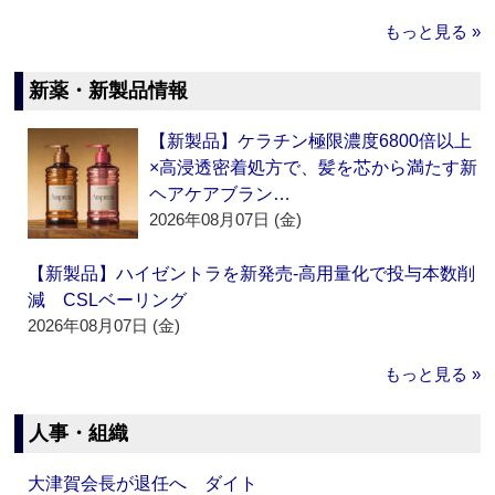
もっと見る »
新薬・新製品情報
【新製品】ケラチン極限濃度6800倍以上
×高浸透密着処方で、髪を芯から満たす新
ヘアケアブラン…
2026年08月07日 (金)
【新製品】ハイゼントラを新発売‐高用量化で投与本数削
減 CSLベーリング
2026年08月07日 (金)
もっと見る »
人事・組織
大津賀会長が退任へ ダイト