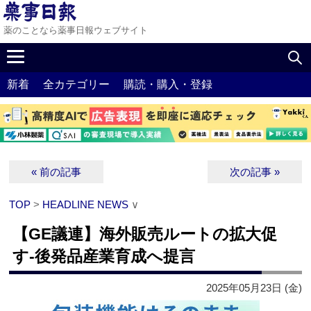
薬のことなら薬事日報ウェブサイト
新着
全カテゴリー
購読・購入・登録
« 前の記事
次の記事 »
TOP
>
HEADLINE NEWS
∨
【GE議連】海外販売ルートの拡大促
す‐後発品産業育成へ提言
2025年05月23日 (金)