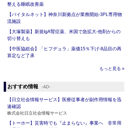
整える睡眠改善薬
【バイタルネット】神奈川新拠点が業務開始‐3PL専用物
流施設
【大塚製薬】新規IgA腎症薬、米国で急拡大‐他剤からの
切り替えも
【中医協総会】「ヒフデュラ」薬価15％下げ‐8品目の再
算定など了承
もっと見る »
おすすめ情報
‐AD‐
【日立社会情報サービス】医療従事者が副作用情報を迅
速確認
株式会社日立社会情報サービス
【トーホー】災害時でも『止まらない』事業へ 非常用