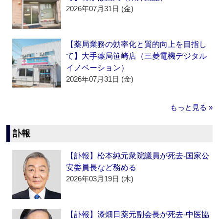
2026年07月31日 (金)
【薬局業務の効率化と質的向上を目指し
て】大手薬局笹崎店（三菱電機デジタル
イノベーション）
2026年07月31日 (金)
もっと見る »
訃報
【訃報】松本純元衆院議員が死去‐国家公
安委員長など務める
2026年03月19日 (木)
【訃報】漆畑日薬元副会長が死去‐中医協