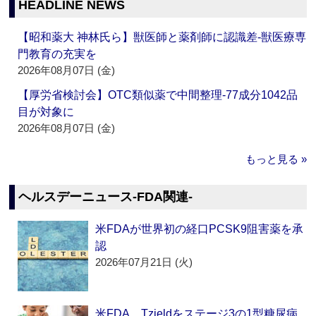
HEADLINE NEWS
【昭和薬大 神林氏ら】獣医師と薬剤師に認識差‐獣医療専
門教育の充実を
2026年08月07日 (金)
【厚労省検討会】OTC類似薬で中間整理‐77成分1042品
目が対象に
2026年08月07日 (金)
もっと見る »
ヘルスデーニュース‐FDA関連‐
米FDAが世界初の経口PCSK9阻害薬を承
認
2026年07月21日 (火)
米FDA、Tzieldをステージ3の1型糖尿病