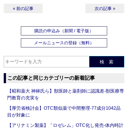
« 前の記事
次の記事 »
購読の申込み（新聞 / 電子版）
メールニュースの登録（無料）
検 索
この記事と同じカテゴリーの新着記事
【昭和薬大 神林氏ら】獣医師と薬剤師に認識差‐獣医療専
門教育の充実を
【厚労省検討会】OTC類似薬で中間整理‐77成分1042品
目が対象に
【アリナミン製薬】「ロゼレム」OTC化し発売‐体内時計