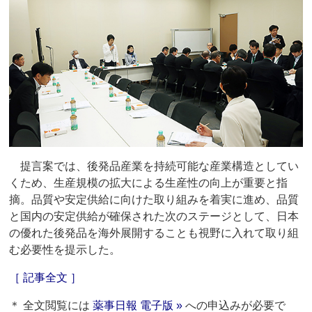
提言案では、後発品産業を持続可能な産業構造としてい
くため、生産規模の拡大による生産性の向上が重要と指
摘。品質や安定供給に向けた取り組みを着実に進め、品質
と国内の安定供給が確保された次のステージとして、日本
の優れた後発品を海外展開することも視野に入れて取り組
む必要性を提示した。
［ 記事全文 ］
＊ 全文閲覧には
薬事日報 電子版 »
への申込みが必要で