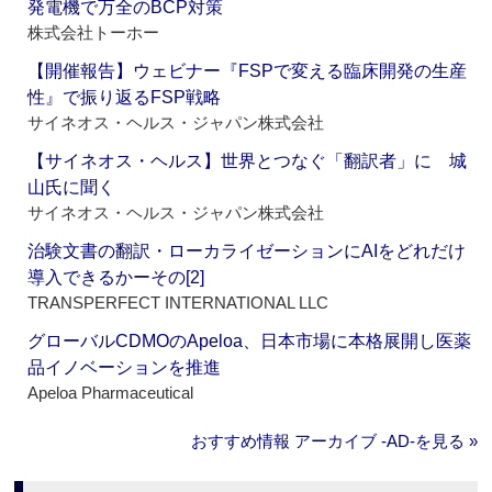
発電機で万全のBCP対策
株式会社トーホー
【開催報告】ウェビナー『FSPで変える臨床開発の生産
性』で振り返るFSP戦略
サイネオス・ヘルス・ジャパン株式会社
【サイネオス・ヘルス】世界とつなぐ「翻訳者」に 城
山氏に聞く
サイネオス・ヘルス・ジャパン株式会社
治験文書の翻訳・ローカライゼーションにAIをどれだけ
導入できるかーその[2]
TRANSPERFECT INTERNATIONAL LLC
グローバルCDMOのApeloa、日本市場に本格展開し医薬
品イノベーションを推進
Apeloa Pharmaceutical
おすすめ情報 アーカイブ ‐AD‐を見る »