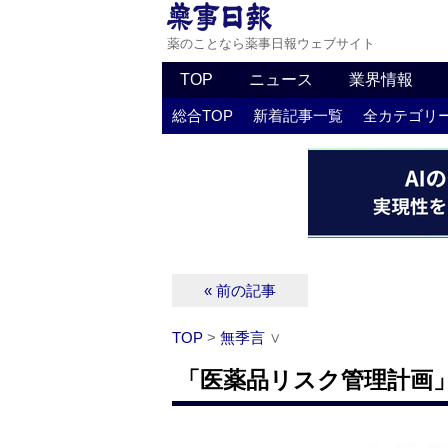
薬のことなら薬事日報ウェブサイト
TOP
ニュース
業界情報
総合TOP
新着記事一覧
全カテゴリ
« 前の記事
TOP
>
無季言
∨
「医薬品リスク管理計画