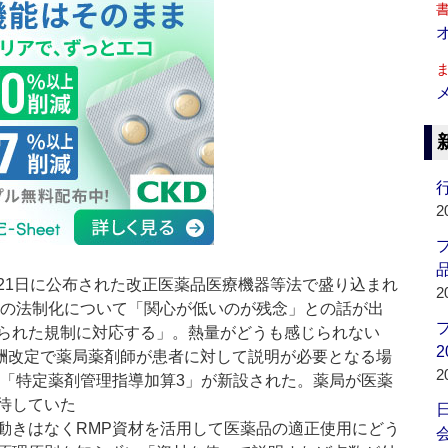
行
2
品
21日に公布された改正医薬品医療機器等法で盛り込まれ
2
）の法制化について「関心が低いのが残念」との話が出
られた規制に対応する」。熱量がどうも感じられない
2
酬改定で薬局薬剤師が患者に対して説明が必要となる場
2
な「特定薬剤管理指導加算3」が新設された。薬局が医薬
待していた
動きはなくRMP資材を活用して医薬品の適正使用にどう
会