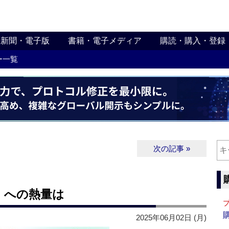
新聞・電子版
書籍・電子メディア
購読・購入・登録
ー一覧
次の記事 »
」への熱量は
2025年06月02日 (月)