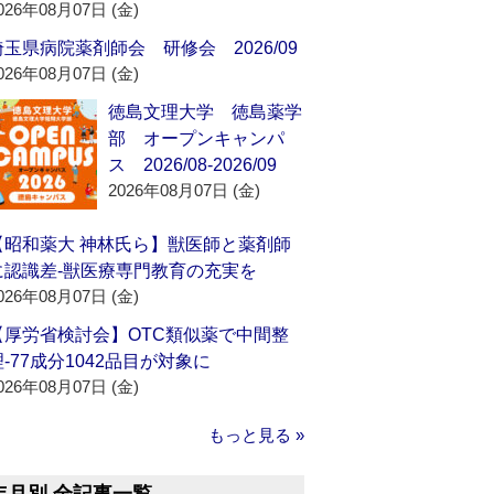
026年08月07日 (金)
埼玉県病院薬剤師会 研修会 2026/09
026年08月07日 (金)
徳島文理大学 徳島薬学
部 オープンキャンパ
ス 2026/08-2026/09
2026年08月07日 (金)
【昭和薬大 神林氏ら】獣医師と薬剤師
に認識差‐獣医療専門教育の充実を
026年08月07日 (金)
【厚労省検討会】OTC類似薬で中間整
理‐77成分1042品目が対象に
026年08月07日 (金)
もっと見る »