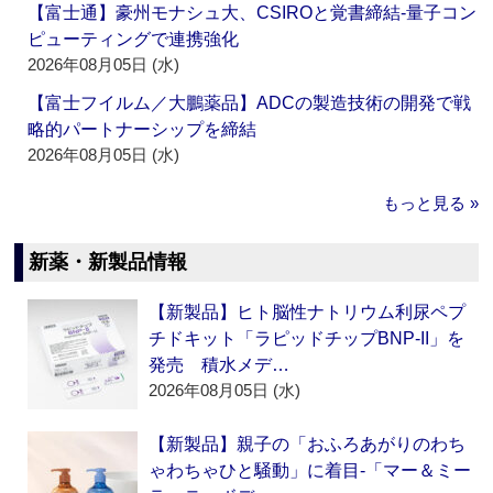
【富士通】豪州モナシュ大、CSIROと覚書締結‐量子コン
ピューティングで連携強化
2026年08月05日 (水)
【富士フイルム／大鵬薬品】ADCの製造技術の開発で戦
略的パートナーシップを締結
2026年08月05日 (水)
もっと見る »
新薬・新製品情報
【新製品】ヒト脳性ナトリウム利尿ペプ
チドキット「ラピッドチップBNP-II」を
発売 積水メデ…
2026年08月05日 (水)
【新製品】親子の「おふろあがりのわち
ゃわちゃひと騒動」に着目‐「マー＆ミー