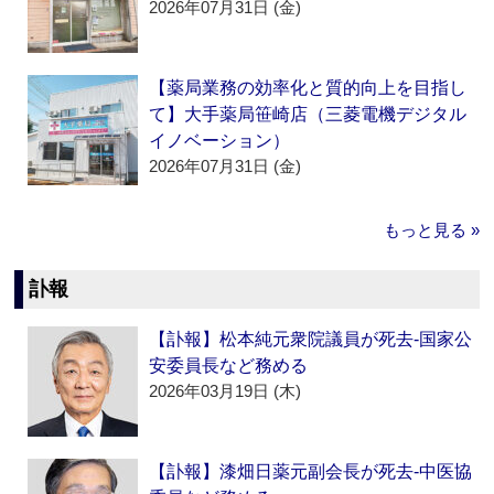
2026年07月31日 (金)
【薬局業務の効率化と質的向上を目指し
て】大手薬局笹崎店（三菱電機デジタル
イノベーション）
2026年07月31日 (金)
もっと見る »
訃報
【訃報】松本純元衆院議員が死去‐国家公
安委員長など務める
2026年03月19日 (木)
【訃報】漆畑日薬元副会長が死去‐中医協