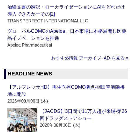
治験文書の翻訳・ローカライゼーションにAIをどれだけ
導入できるかーその[2]
TRANSPERFECT INTERNATIONAL LLC
グローバルCDMOのApeloa、日本市場に本格展開し医薬
品イノベーションを推進
Apeloa Pharmaceutical
おすすめ情報 アーカイブ ‐AD‐を見る »
HEADLINE NEWS
【アルフレッサHD】再生医療CDMO拠点‐羽田空港隣接
地に開設
2026年08月06日 (木)
【JACDS】3日間で11万人超が来場‐第26
回ドラッグストアショー
2026年08月06日 (木)