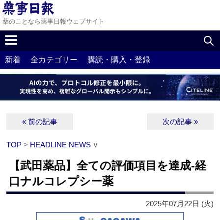
薬のことなら薬事日報ウェブサイト
新着
全カテゴリー
購読・購入・登録
« 前の記事
次の記事 »
TOP
>
HEADLINE NEWS
∨
【武田薬品】全ての評価項目を達成‐経
口ナルコレプシー薬
2025年07月22日 (火)