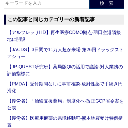
検 索
この記事と同じカテゴリーの新着記事
【アルフレッサHD】再生医療CDMO拠点‐羽田空港隣接
地に開設
【JACDS】3日間で11万人超が来場‐第26回ドラッグスト
アショー
【JP-QUEST研究班】薬局版QIの活用で議論‐対人業務の
評価指標に
【PMDA】受付期間なしに事前相談‐放射性薬で手続き円
滑化
【厚労省】「治験支援薬局」制度化へ‐改正GCP省令案を
公表
【厚労省】医療用麻薬の県境移動可‐熊本地震受け特例措
置