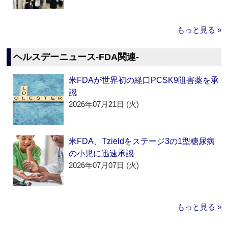
もっと見る »
ヘルスデーニュース‐FDA関連‐
米FDAが世界初の経口PCSK9阻害薬を承
認
2026年07月21日 (火)
米FDA、Tzieldをステージ3の1型糖尿病
の小児に迅速承認
2026年07月07日 (火)
もっと見る »