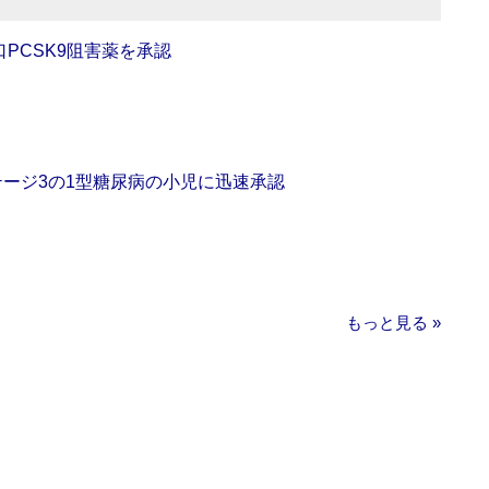
口PCSK9阻害薬を承認
をステージ3の1型糖尿病の小児に迅速承認
もっと見る »