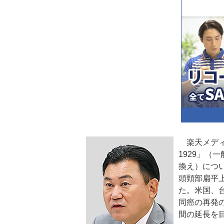
楽天メディカ
1929」（
換え）につい
頭頸部扁平上
た。米国、
同癌の再発
間の延長を目