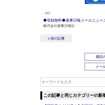
‐AD‐
◆登録無料◆薬事日報メールニュー
株式会社薬事日報社
« 前の記事
購読の
メー
この記事と同じカテゴリーの新