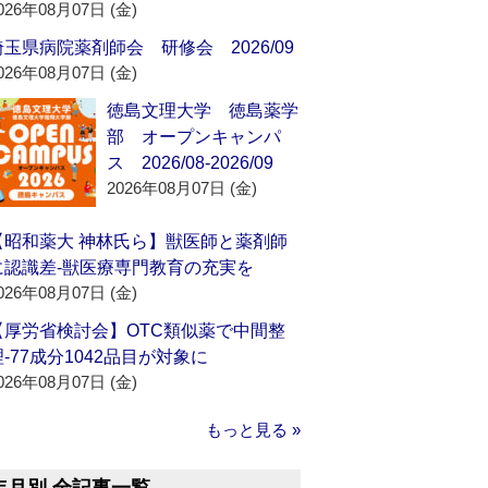
026年08月07日 (金)
埼玉県病院薬剤師会 研修会 2026/09
026年08月07日 (金)
徳島文理大学 徳島薬学
部 オープンキャンパ
ス 2026/08-2026/09
2026年08月07日 (金)
【昭和薬大 神林氏ら】獣医師と薬剤師
に認識差‐獣医療専門教育の充実を
026年08月07日 (金)
【厚労省検討会】OTC類似薬で中間整
理‐77成分1042品目が対象に
026年08月07日 (金)
もっと見る »