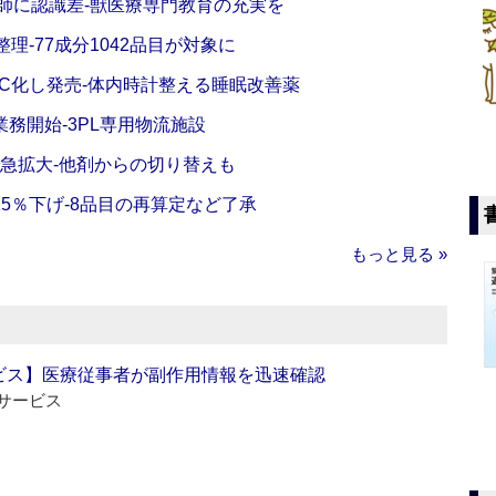
師に認識差‐獣医療専門教育の充実を
理‐77成分1042品目が対象に
C化し発売‐体内時計整える睡眠改善薬
務開始‐3PL専用物流施設
で急拡大‐他剤からの切り替えも
5％下げ‐8品目の再算定など了承
もっと見る »
ビス】医療従事者が副作用情報を迅速確認
サービス