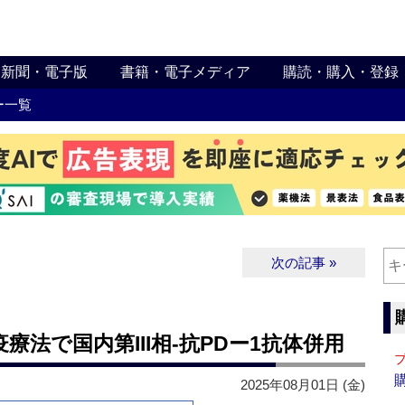
新聞・電子版
書籍・電子メディア
購読・購入・登録
ー一覧
次の記事 »
法で国内第III相‐抗PDー1抗体併用
2025年08月01日 (金)