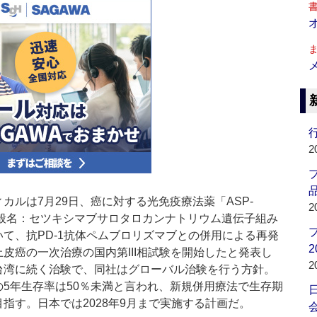
行
2
品
ルは7月29日、癌に対する光免疫療法薬「ASP-
2
一般名：セツキシマブサロタロカンナトリウム遺伝子組み
て、抗PD-1抗体ペムブロリズマブとの併用による再発
2
皮癌の一次治療の国内第III相試験を開始したと発表し
2
台湾に続く治験で、同社はグローバル治験を行う方針。
の5年生存率は50％未満と言われ、新規併用療法で生存期
指す。日本では2028年9月まで実施する計画だ。
会