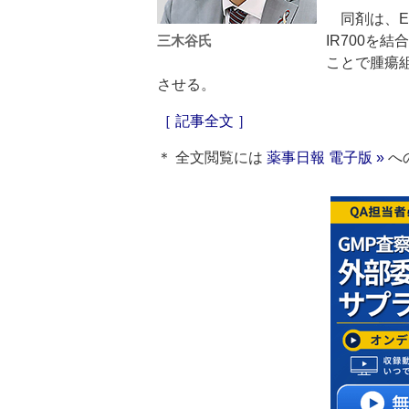
同剤は、E
三木谷氏
IR700を
ことで腫瘍
させる。
［ 記事全文 ］
＊ 全文閲覧には
薬事日報 電子版 »
へ