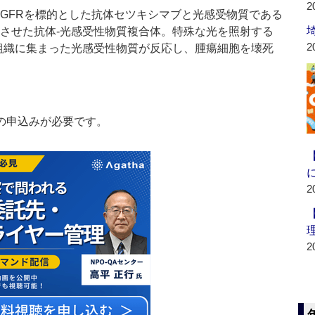
2
GFRを標的とした抗体セツキシマブと光感受物質である
結合させた抗体-光感受性物質複合体。特殊な光を照射する
2
組織に集まった光感受性物質が反応し、腫瘍細胞を壊死
の申込みが必要です。
2
2