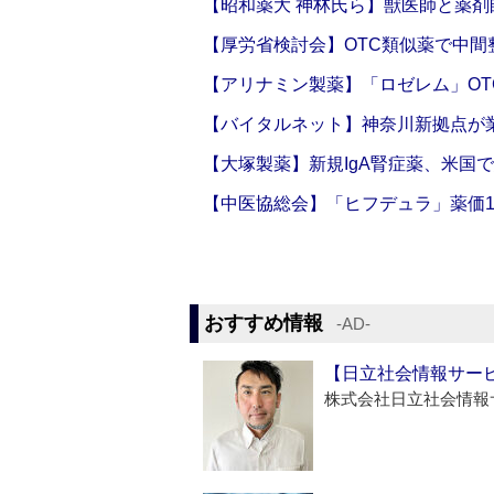
【昭和薬大 神林氏ら】獣医師と薬剤
【厚労省検討会】OTC類似薬で中間整
【アリナミン製薬】「ロゼレム」OT
【バイタルネット】神奈川新拠点が業
【大塚製薬】新規IgA腎症薬、米国
【中医協総会】「ヒフデュラ」薬価1
おすすめ情報
‐AD‐
【日立社会情報サー
株式会社日立社会情報