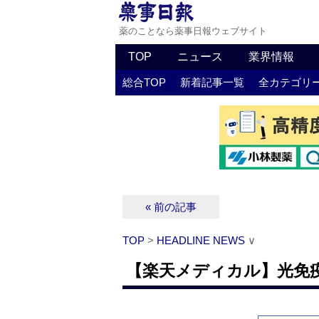
薬のことなら薬事日報ウェブサイト
TOP
ニュース
業界情報
総合TOP
新着記事一覧
全カテゴリ
« 前の記事
TOP
>
HEADLINE NEWS
∨
【楽天メディカル】光免疫療