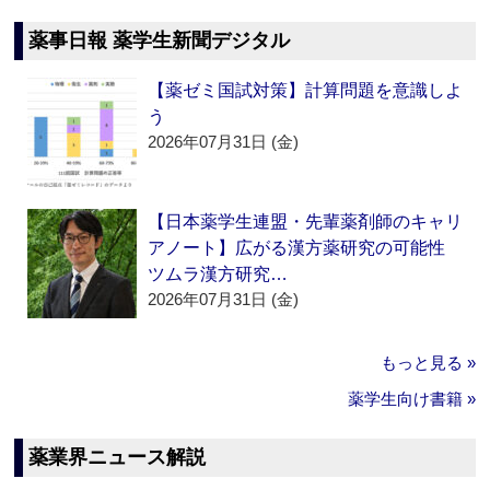
薬事日報 薬学生新聞デジタル
【薬ゼミ国試対策】計算問題を意識しよ
う
2026年07月31日 (金)
【日本薬学生連盟・先輩薬剤師のキャリ
アノート】広がる漢方薬研究の可能性
ツムラ漢方研究…
2026年07月31日 (金)
もっと見る »
薬学生向け書籍 »
薬業界ニュース解説