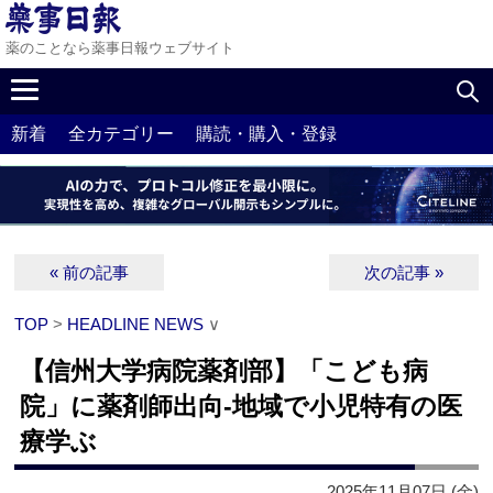
薬のことなら薬事日報ウェブサイト
新着
全カテゴリー
購読・購入・登録
« 前の記事
次の記事 »
TOP
>
HEADLINE NEWS
∨
【信州大学病院薬剤部】「こども病
院」に薬剤師出向‐地域で小児特有の医
療学ぶ
2025年11月07日 (金)