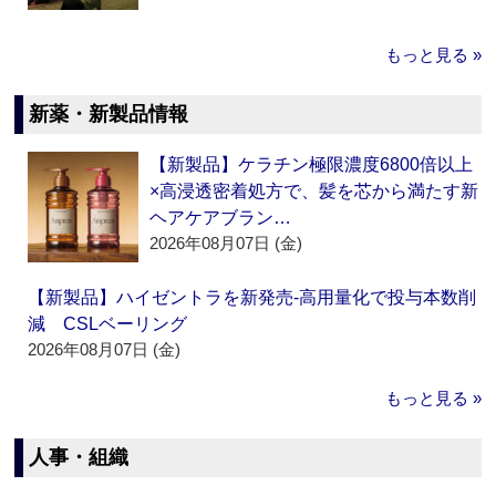
もっと見る »
新薬・新製品情報
【新製品】ケラチン極限濃度6800倍以上
×高浸透密着処方で、髪を芯から満たす新
ヘアケアブラン…
2026年08月07日 (金)
【新製品】ハイゼントラを新発売‐高用量化で投与本数削
減 CSLベーリング
2026年08月07日 (金)
もっと見る »
人事・組織