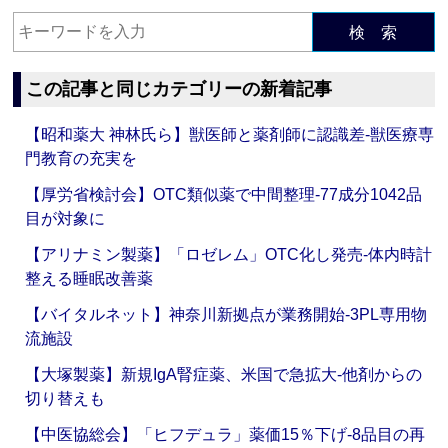
検 索
この記事と同じカテゴリーの新着記事
【昭和薬大 神林氏ら】獣医師と薬剤師に認識差‐獣医療専
門教育の充実を
【厚労省検討会】OTC類似薬で中間整理‐77成分1042品
目が対象に
【アリナミン製薬】「ロゼレム」OTC化し発売‐体内時計
整える睡眠改善薬
【バイタルネット】神奈川新拠点が業務開始‐3PL専用物
流施設
【大塚製薬】新規IgA腎症薬、米国で急拡大‐他剤からの
切り替えも
【中医協総会】「ヒフデュラ」薬価15％下げ‐8品目の再