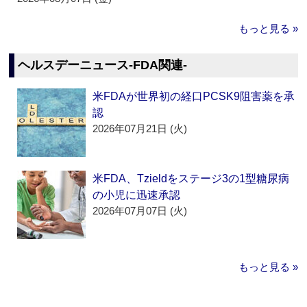
もっと見る »
ヘルスデーニュース‐FDA関連‐
米FDAが世界初の経口PCSK9阻害薬を承
認
2026年07月21日 (火)
米FDA、Tzieldをステージ3の1型糖尿病
の小児に迅速承認
2026年07月07日 (火)
もっと見る »