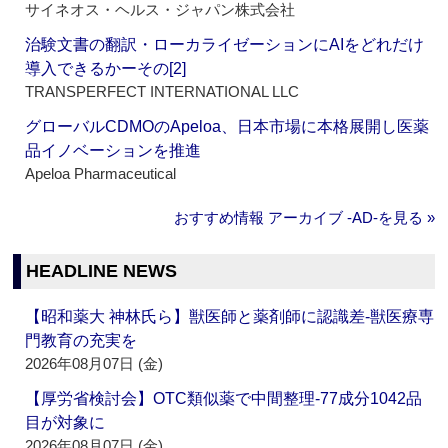
サイネオス・ヘルス・ジャパン株式会社
治験文書の翻訳・ローカライゼーションにAIをどれだけ
導入できるかーその[2]
TRANSPERFECT INTERNATIONAL LLC
グローバルCDMOのApeloa、日本市場に本格展開し医薬
品イノベーションを推進
Apeloa Pharmaceutical
おすすめ情報 アーカイブ ‐AD‐を見る »
HEADLINE NEWS
【昭和薬大 神林氏ら】獣医師と薬剤師に認識差‐獣医療専
門教育の充実を
2026年08月07日 (金)
【厚労省検討会】OTC類似薬で中間整理‐77成分1042品
目が対象に
2026年08月07日 (金)