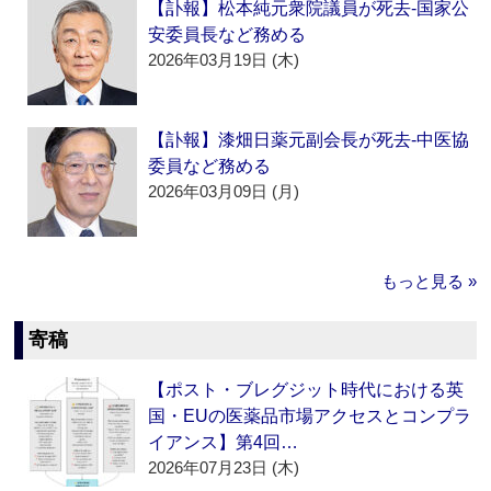
【訃報】松本純元衆院議員が死去‐国家公
安委員長など務める
2026年03月19日 (木)
【訃報】漆畑日薬元副会長が死去‐中医協
委員など務める
2026年03月09日 (月)
もっと見る »
寄稿
【ポスト・ブレグジット時代における英
国・EUの医薬品市場アクセスとコンプラ
イアンス】第4回…
2026年07月23日 (木)