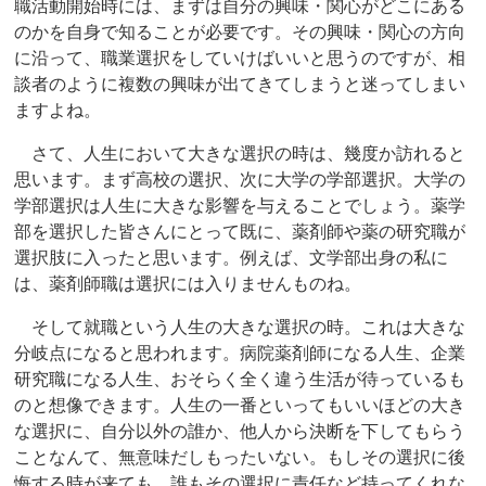
職活動開始時には、まずは自分の興味・関心がどこにある
のかを自身で知ることが必要です。その興味・関心の方向
に沿って、職業選択をしていけばいいと思うのですが、相
談者のように複数の興味が出てきてしまうと迷ってしまい
ますよね。
さて、人生において大きな選択の時は、幾度か訪れると
思います。まず高校の選択、次に大学の学部選択。大学の
学部選択は人生に大きな影響を与えることでしょう。薬学
部を選択した皆さんにとって既に、薬剤師や薬の研究職が
選択肢に入ったと思います。例えば、文学部出身の私に
は、薬剤師職は選択には入りませんものね。
そして就職という人生の大きな選択の時。これは大きな
分岐点になると思われます。病院薬剤師になる人生、企業
研究職になる人生、おそらく全く違う生活が待っているも
のと想像できます。人生の一番といってもいいほどの大き
な選択に、自分以外の誰か、他人から決断を下してもらう
ことなんて、無意味だしもったいない。もしその選択に後
悔する時が来ても、誰もその選択に責任など持ってくれな