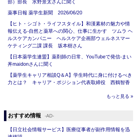
部）部長 水野景太さんに聞く
薬事日報 薬学生新聞 2026/06/20
【ヒト・シゴト・ライフスタイル】和漢素材の魅力や情
報伝える‐自然と薬草への関心、仕事に生かす ツムラ ヘ
ルスケアカンパニー ヘルスケア企画部ウェルネスマー
ケティング二課 課長 坂本樹さん
【日本薬学生連盟】薬剤師の日常、YouTubeで発信‐まい
丼maidonさんに聞く
【薬学生キャリア相談Q＆A】学生時代に身に付けるべき
力とは？ キャリア・ポジション代表取締役 西鶴智香
もっと見る »
おすすめ情報
‐AD‐
【日立社会情報サービス】医療従事者が副作用情報を迅
速確認