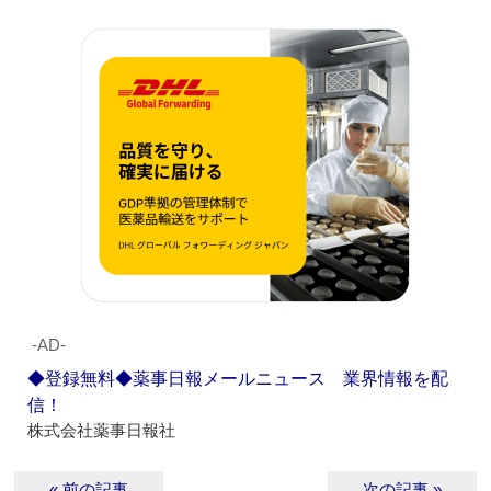
‐AD‐
◆登録無料◆薬事日報メールニュース 業界情報を配
信！
株式会社薬事日報社
« 前の記事
次の記事 »