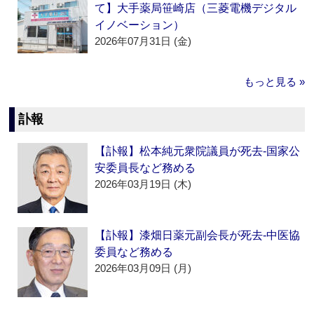
て】大手薬局笹崎店（三菱電機デジタル
イノベーション）
2026年07月31日 (金)
もっと見る »
訃報
【訃報】松本純元衆院議員が死去‐国家公
安委員長など務める
2026年03月19日 (木)
【訃報】漆畑日薬元副会長が死去‐中医協
委員など務める
2026年03月09日 (月)