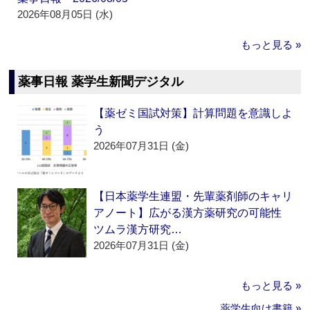
2026年08月05日 (水)
もっと見る »
薬事日報 薬学生新聞デジタル
【薬ゼミ国試対策】計算問題を意識しよ
う
2026年07月31日 (金)
【日本薬学生連盟・先輩薬剤師のキャリ
アノート】広がる漢方薬研究の可能性
ツムラ漢方研究…
2026年07月31日 (金)
もっと見る »
薬学生向け書籍 »