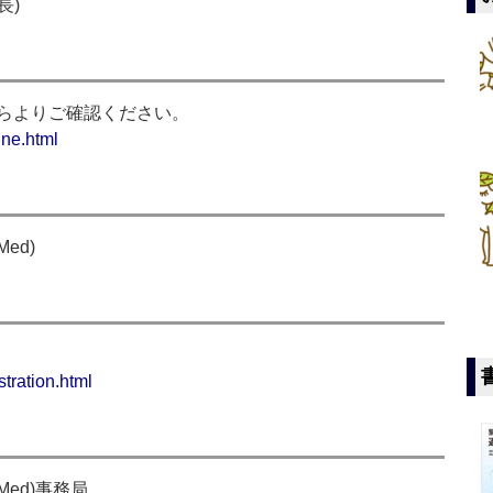
長)
らよりご確認ください。
ine.html
ed)
tration.html
ed)事務局