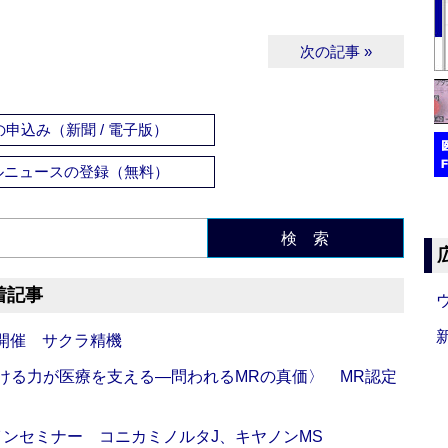
次の記事 »
申込み（新聞 / 電子版）
ルニュースの登録（無料）
検 索
着記事
開催 サクラ精機
び続ける力が医療を支える―問われるMRの真価〉 MR認定
インセミナー コニカミノルタJ、キヤノンMS