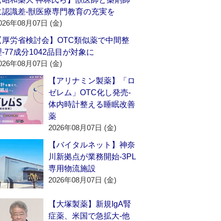
に認識差‐獣医療専門教育の充実を
026年08月07日 (金)
【厚労省検討会】OTC類似薬で中間整
理‐77成分1042品目が対象に
026年08月07日 (金)
【アリナミン製薬】「ロ
ゼレム」OTC化し発売‐
体内時計整える睡眠改善
薬
2026年08月07日 (金)
【バイタルネット】神奈
川新拠点が業務開始‐3PL
専用物流施設
2026年08月07日 (金)
【大塚製薬】新規IgA腎
症薬、米国で急拡大‐他