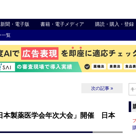
新聞・電子版
書籍・電子メディア
購読・購入・登録
ー一覧
次の記事 »
回 日本製薬医学会年次大会」開催 日本