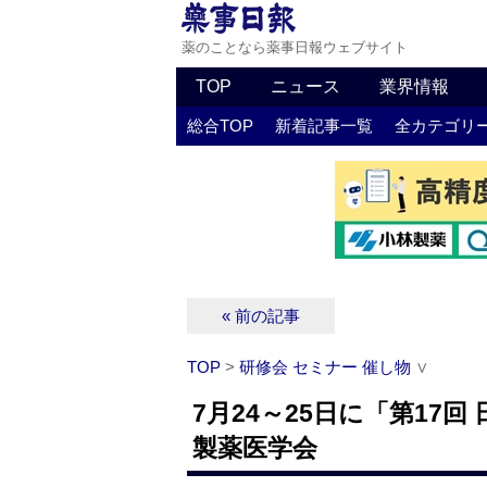
薬のことなら薬事日報ウェブサイト
TOP
ニュース
業界情報
総合TOP
新着記事一覧
全カテゴリ
« 前の記事
TOP
>
研修会 セミナー 催し物
∨
7月24～25日に「第17
製薬医学会