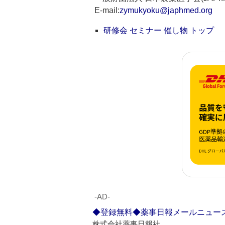
E-mail:
zymukyoku@japhmed.org
研修会 セミナー 催し物 トップ
‐AD‐
◆登録無料◆薬事日報メールニュー
株式会社薬事日報社